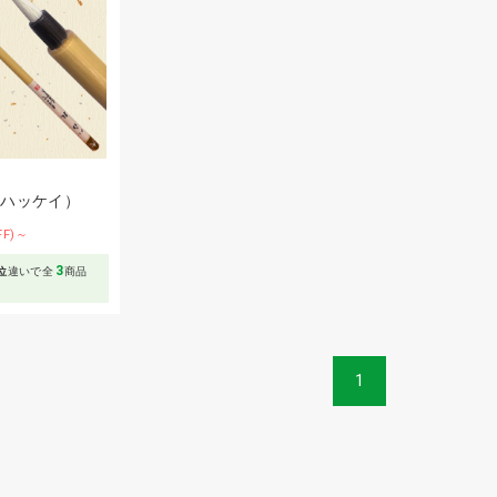
（ハッケイ）
FF)～
3
位
違いで全
商品
1