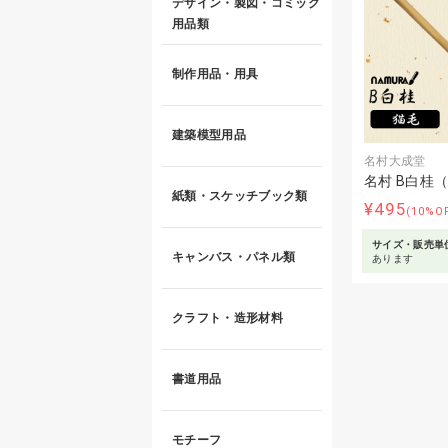
デザイン・製図・コミック
用品類
制作用品・用具
建築模型用品
名村大成堂
名村 B白桂
紙類・スケッチブック類
¥495
(10%O
サイズ・販売単
キャンバス・パネル類
あります
クラフト・造形材料
書道用品
モチーフ