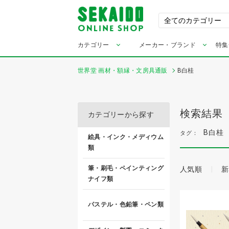
カテゴリー
メーカー・ブランド
特集
世界堂 画材・額縁・文房具通販
B白桂
検索結果
カテゴリーから探す
B白桂
タグ：
絵具・インク・メディウム
類
筆・刷毛・ペインティング
人気順
新
ナイフ類
パステル・色鉛筆・ペン類