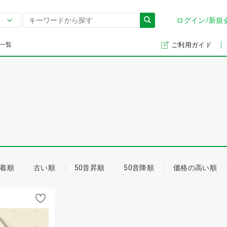
ログイン/新規
一覧
ご利用ガイド
着順
古い順
50音昇順
50音降順
価格の高い順