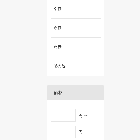
や行
ら行
わ行
その他
価格
円 〜
円