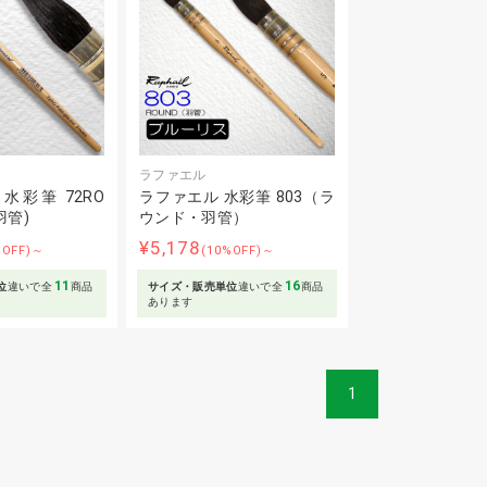
ラファエル
水彩筆 72RO
ラファエル 水彩筆 803（ラ
羽管)
ウンド・羽管）
¥5,178
%OFF)～
(10%OFF)～
11
16
位
違いで全
商品
サイズ・販売単位
違いで全
商品
あります
1