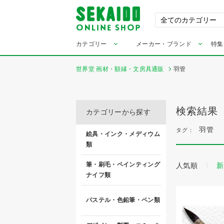
カテゴリー
メーカー・ブランド
特集
世界堂 画材・額縁・文房具通販
羽管
検索結果
カテゴリーから探す
羽管
タグ：
絵具・インク・メディウム
類
筆・刷毛・ペインティング
人気順
新
ナイフ類
パステル・色鉛筆・ペン類