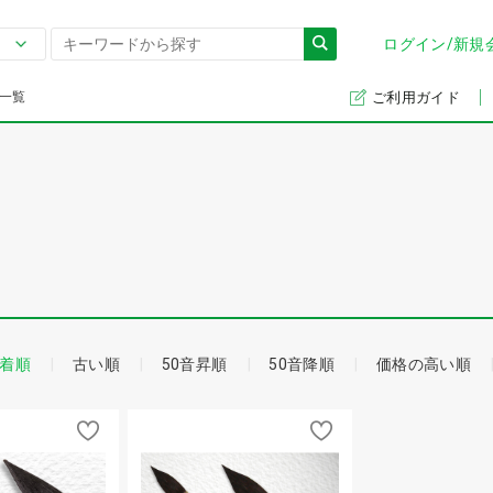
ログイン/新規
一覧
ご利用ガイド
着順
古い順
50音昇順
50音降順
価格の高い順