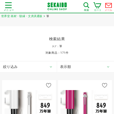
メニュー
カート
メール
検索
世界堂 画材・額縁・文房具通販
筆
検索結果
筆
タグ：
対象商品：
171
件
絞り込み
表示順