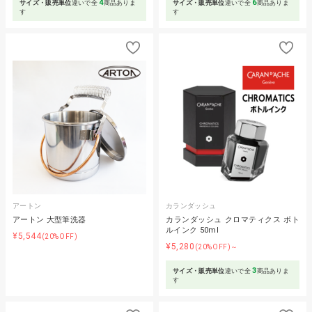
4
6
サイズ・販売単位
違いで全
商品ありま
サイズ・販売単位
違いで全
商品ありま
す
す
アートン
カランダッシュ
アートン 大型筆洗器
カランダッシュ クロマティクス ボト
ルインク 50ml
¥5,544
(20%OFF)
¥5,280
(20%OFF)～
3
サイズ・販売単位
違いで全
商品ありま
す