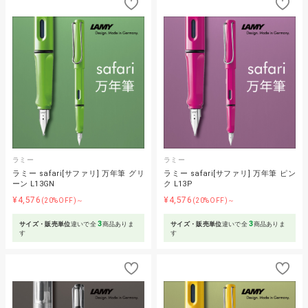
ラミー
ラミー
ラミー safari[サファリ] 万年筆 グリ
ラミー safari[サファリ] 万年筆 ピン
ーン L13GN
ク L13P
¥4,576
¥4,576
(20%OFF)～
(20%OFF)～
3
3
サイズ・販売単位
違いで全
商品ありま
サイズ・販売単位
違いで全
商品ありま
す
す