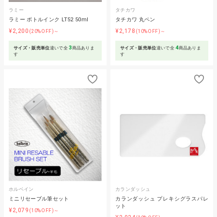
ラミー
タチカワ
ラミー ボトルインク LT52 50ml
タチカワ 丸ペン
¥2,200
¥2,178
(20%OFF)～
(10%OFF)～
3
4
サイズ・販売単位
違いで全
商品ありま
サイズ・販売単位
違いで全
商品ありま
す
す
ホルベイン
カランダッシュ
ミニリセーブル筆セット
カランダッシュ プレキシグラスパレ
ット
¥2,079
(10%OFF)～