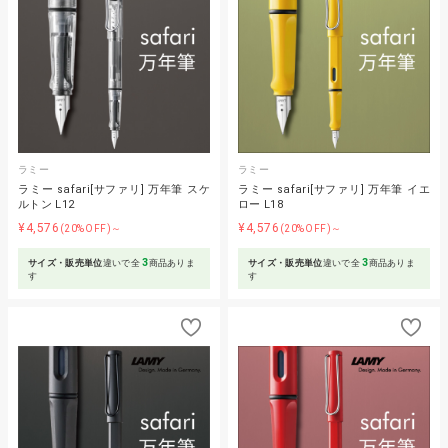
ラミー
ラミー
ラミー safari[サファリ] 万年筆 スケ
ラミー safari[サファリ] 万年筆 イエ
ルトン L12
ロー L18
¥4,576
¥4,576
(20%OFF)～
(20%OFF)～
3
3
サイズ・販売単位
違いで全
商品ありま
サイズ・販売単位
違いで全
商品ありま
す
す