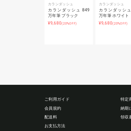
カランダッシュ
カランダッシュ
カランダッシュ 849
カランダッシュ 
万年筆 ブラック
万年筆 ホワイト
¥9,680
¥9,680
(20%OFF)
(20%OFF)
ご利用ガイド
特定
会員規約
納期
配送料
領収
お支払方法