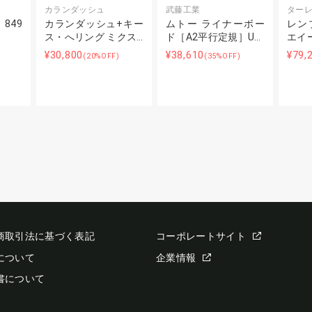
カランダッシュ
武藤工業
ター
849
カランダッシュ+キー
ムトー ライナーボー
レン
ス・へリング ミクス…
ド［A2平行定規］U…
エイ
¥30,800
¥38,610
¥79,
(20%OFF)
(35%OFF)
商取引法に基づく表記
コーポレートサイト
について
企業情報
書について