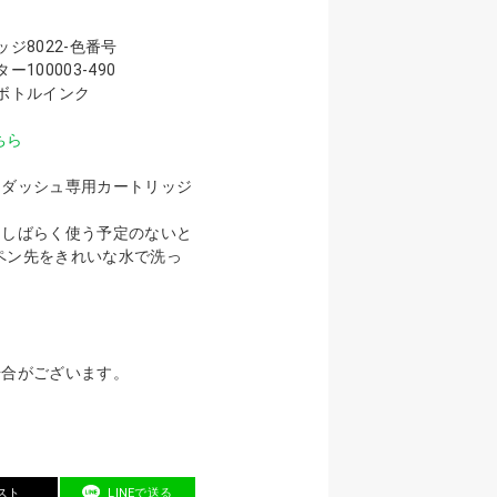
ジ8022-色番号
100003-490
ボトルインク
ちら
ンダッシュ専用カートリッジ
、しばらく使う予定のないと
ペン先をきれいな水で洗っ
場合がございます。
スト
LINEで送る