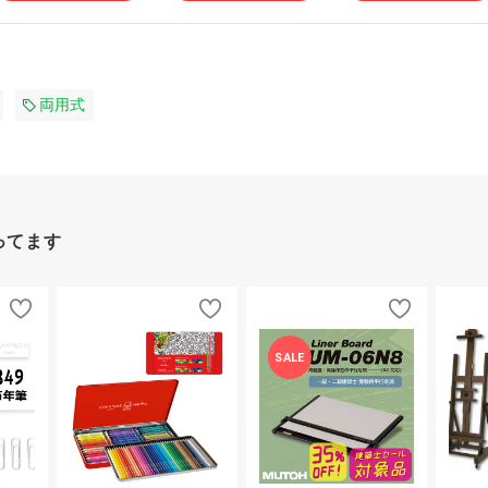
両用式
ってます
SALE