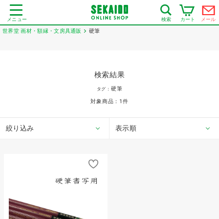
メニュー
カート
メール
検索
世界堂 画材・額縁・文房具通販
硬筆
検索結果
硬筆
タグ：
対象商品：
1
件
絞り込み
表示順