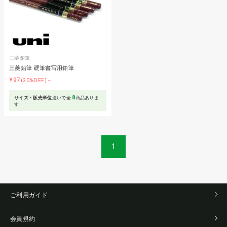
三菱鉛筆
三菱鉛筆 硬筆書写用鉛筆
¥97
(20%OFF)～
8
サイズ・販売単位
違いで全
商品ありま
す
1
ご利用ガイド
会員規約