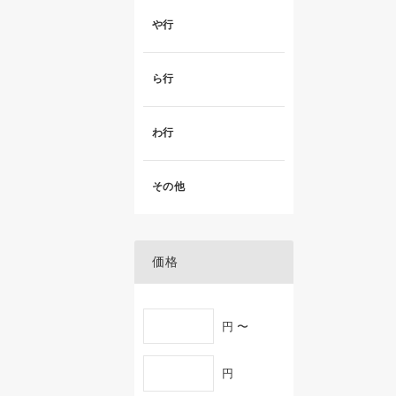
や行
ら行
わ行
その他
価格
円 〜
円