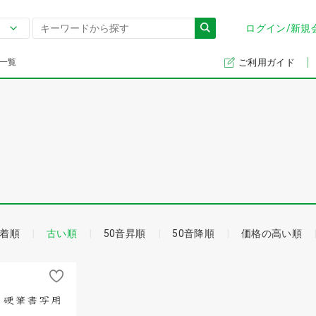
ログイン/新規
一覧
ご利用ガイド
着順
古い順
50音昇順
50音降順
価格の高い順