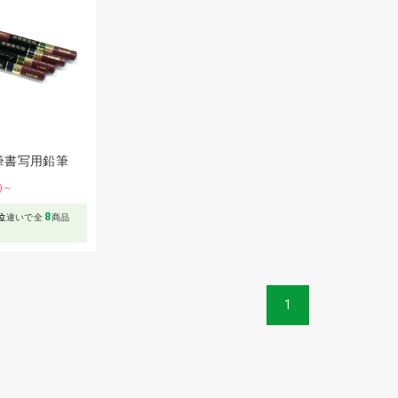
筆書写用鉛筆
F)～
8
位
違いで全
商品
1