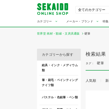
カテゴリー
メーカー・ブランド
特集
世界堂 画材・額縁・文房具通販
硬筆
検索結果
カテゴリーから探す
硬筆
タグ：
絵具・インク・メディウム
類
筆・刷毛・ペインティング
人気順
新
ナイフ類
パステル・色鉛筆・ペン類