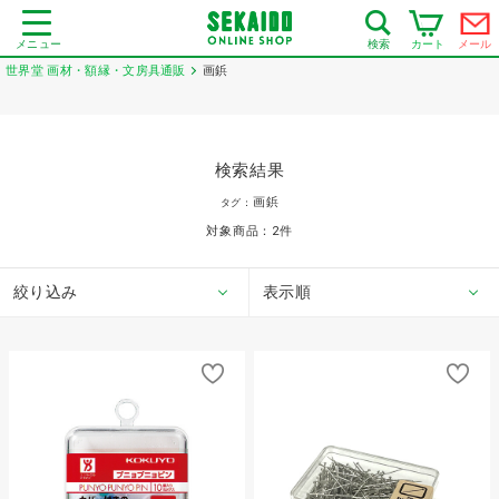
メニュー
カート
メール
検索
世界堂 画材・額縁・文房具通販
画鋲
検索結果
画鋲
タグ：
対象商品：
2
件
絞り込み
表示順