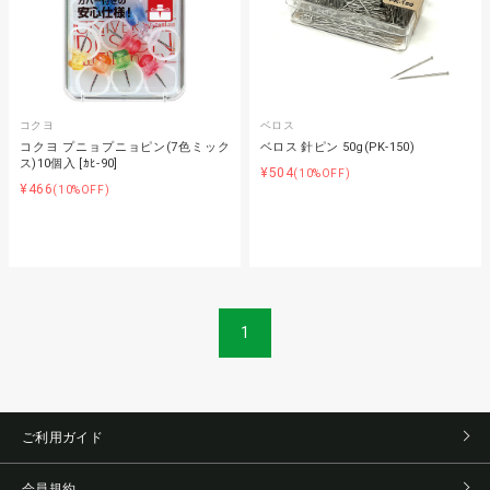
コクヨ
ベロス
コクヨ プニョプニョピン(7色ミック
ベロス 針ピン 50g(PK-150)
ス)10個入 [ｶﾋ-90]
¥504
(10%OFF)
¥466
(10%OFF)
1
ご利用ガイド
会員規約