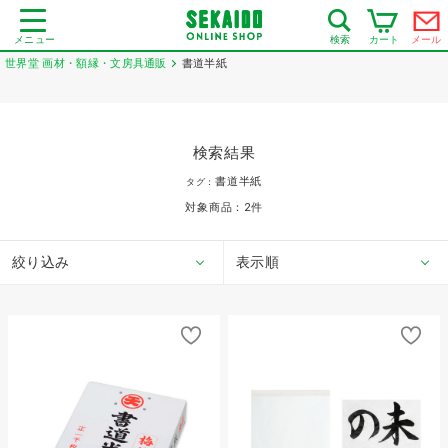
メニュー
カート
メール
検索
世界堂 画材・額縁・文房具通販
書道半紙
検索結果
書道半紙
タグ：
対象商品：
2
件
絞り込み
表示順