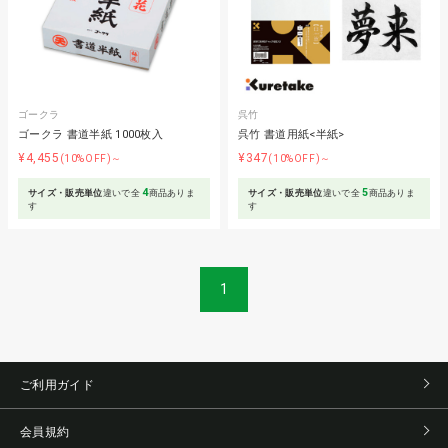
ゴークラ
呉竹
ゴークラ 書道半紙 1000枚入
呉竹 書道用紙<半紙>
¥4,455
¥347
(10%OFF)～
(10%OFF)～
4
5
サイズ・販売単位
違いで全
商品ありま
サイズ・販売単位
違いで全
商品ありま
す
す
1
ご利用ガイド
会員規約