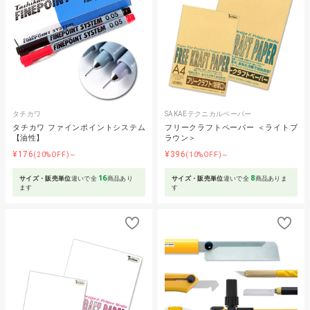
タチカワ
SAKAEテクニカルペーパー
タチカワ ファインポイントシステム
フリークラフトペーパー ＜ライトブ
【油性】
ラウン＞
¥176
¥396
(20%OFF)～
(10%OFF)～
16
8
サイズ・販売単位
違いで全
商品あり
サイズ・販売単位
違いで全
商品ありま
ます
す