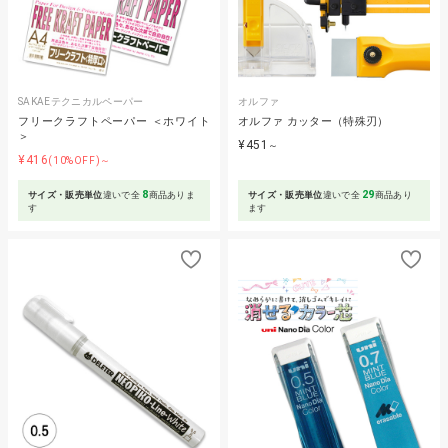
SAKAEテクニカルペーパー
オルファ
フリークラフトペーパー ＜ホワイト
オルファ カッター（特殊刃）
＞
¥451
～
¥416
(10%OFF)～
8
29
サイズ・販売単位
違いで全
商品ありま
サイズ・販売単位
違いで全
商品あり
す
ます