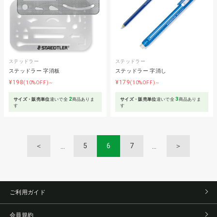
ステッドラー
ステッドラー
ステッドラー 字消板
ステッドラー 字消し
¥198
¥179
(10%OFF)～
(10%OFF)～
2
3
サイズ・販売単位
違いで全
商品ありま
サイズ・販売単位
違いで全
商品ありま
す
す
＜
5
6
7
＞
ご利用ガイド
会員規約