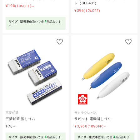
ト（SLT-401）
¥198
(10%OFF)～
¥396
(10%OFF)
4
サイズ・販売単位
違いで全
商品ありま
す
三菱鉛筆
サクラクレパス
三菱鉛筆 消しゴム
ラビット 電動消しゴム
¥70
¥3,960
～
(10%OFF)～
4
3
サイズ・販売単位
違いで全
商品ありま
サイズ・販売単位
違いで全
商品ありま