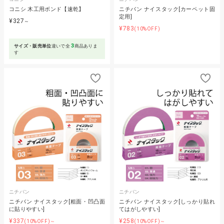
コニシ 木工用ボンド【速乾】
ニチバン ナイスタック[カーペット固
定用]
¥327
～
¥783
(10%OFF)
3
サイズ・販売単位
違いで全
商品ありま
す
ニチバン
ニチバン
ニチバン ナイスタック[粗面・凹凸面
ニチバン ナイスタック[しっかり貼れ
に貼りやすい]
てはがしやすい]
¥337
¥258
(10%OFF)～
(10%OFF)～