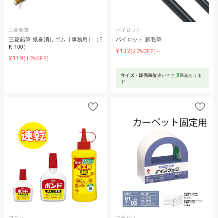
三菱鉛筆
パイロット
三菱鉛筆 紙巻消しゴム［事務用］（E
パイロット 新毛筆
K-100）
¥132
(20%OFF)～
¥119
(10%OFF)
3
サイズ・販売単位
違いで全
商品ありま
す
コニシ
ニチバン