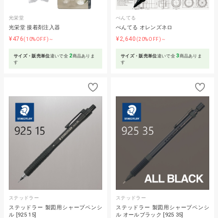
光栄堂
ぺんてる
光栄堂 接着剤注入器
ぺんてる オレンズネロ
¥476
¥2,640
(10%OFF)～
(20%OFF)～
2
3
サイズ・販売単位
違いで全
商品ありま
サイズ・販売単位
違いで全
商品ありま
す
す
ステッドラー
ステッドラー
ステッドラー 製図用シャープペンシ
ステッドラー 製図用シャープペンシ
ル [925 15]
ル オールブラック [925 35]