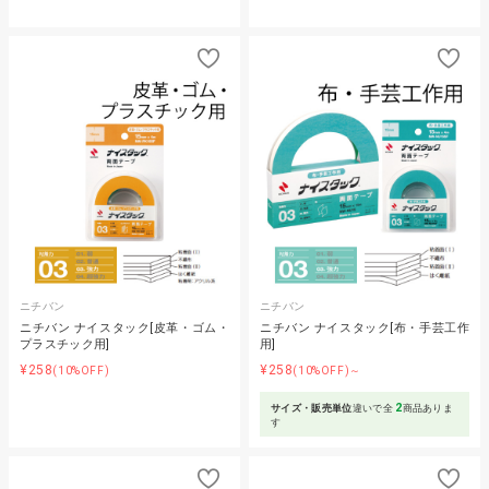
ニチバン
ニチバン
ニチバン ナイスタック[皮革・ゴム・
ニチバン ナイスタック[布・手芸工作
プラスチック用]
用]
¥258
¥258
(10%OFF)
(10%OFF)～
2
サイズ・販売単位
違いで全
商品ありま
す