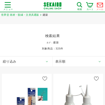
メニュー
カート
メール
検索
世界堂 画材・額縁・文房具通販
建築
検索結果
建築
タグ：
対象商品：
325
件
絞り込み
表示順