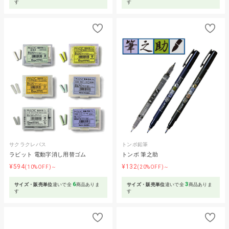
す
す
サクラクレパス
トンボ鉛筆
ラビット 電動字消し用替ゴム
トンボ 筆之助
¥594
¥132
(10%OFF)～
(20%OFF)～
6
3
サイズ・販売単位
違いで全
商品ありま
サイズ・販売単位
違いで全
商品ありま
す
す