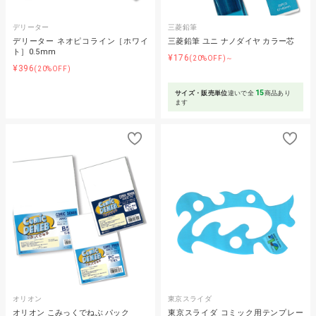
デリーター
三菱鉛筆
デリーター ネオピコライン［ホワイ
三菱鉛筆 ユニ ナノダイヤ カラー芯
ト］0.5mm
¥176
(20%OFF)～
¥396
(20%OFF)
15
サイズ・販売単位
違いで全
商品あり
ます
オリオン
東京スライダ
オリオン こみっくでねぶ パック
東京スライダ コミック用テンプレー