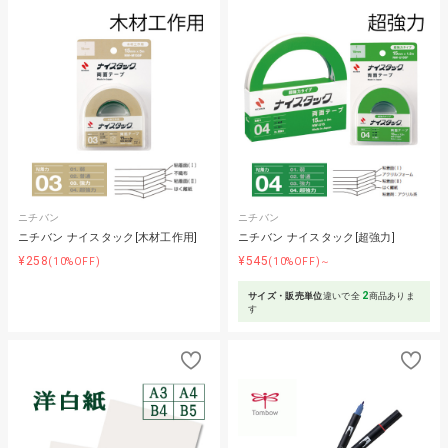
ニチバン
ニチバン
ニチバン ナイスタック[木材工作用]
ニチバン ナイスタック[超強力]
¥258
¥545
(10%OFF)
(10%OFF)～
2
サイズ・販売単位
違いで全
商品ありま
す