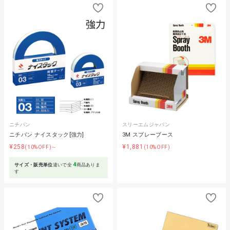
ニチバン
スリーエムジャパン
ニチバン ナイスタック[強力]
3M スプレーブース
¥258
¥1,881
(10%OFF)～
(10%OFF)
4
サイズ・販売単位
違いで全
商品ありま
す