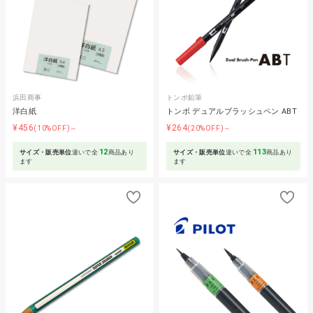
浜田商事
トンボ鉛筆
洋白紙
トンボ デュアルブラッシュペン ABT
¥456
¥264
(10%OFF)～
(20%OFF)～
12
113
サイズ・販売単位
違いで全
商品あり
サイズ・販売単位
違いで全
商品あり
ます
ます