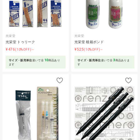
光栄堂
光栄堂
光栄堂 トゥリーク
光栄堂 植栽ボンド
¥476
¥525
(10%OFF)～
(10%OFF)～
10
3
サイズ・販売単位
違いで全
商品あり
サイズ・販売単位
違いで全
商品ありま
ます
す