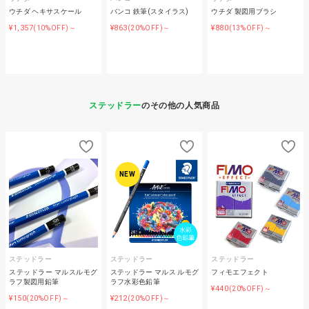
ウチダ ヘキサスケール
バンコ 鉄筆(スタイラス)
ウチダ 製図用ブラシ
¥1,357
¥863
¥880
(10%OFF)～
(20%OFF)～
(13%OFF)～
ステッドラー
のその他の人気商品
NEW
ステッドラー
ステッドラー
ステッドラー
ステッドラー マルスルモグ
ステッドラー マルス ルモグ
フィモエフェクト
ラフ製図用鉛筆
ラフ水彩色鉛筆
¥440
(20%OFF)～
¥150
¥212
(20%OFF)～
(20%OFF)～