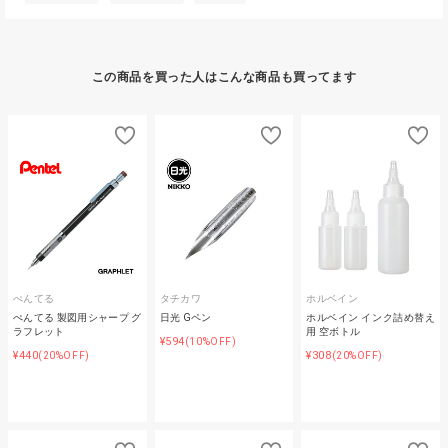
この商品を買った人はこんな商品も買ってます
ぺんてる
タチカワ
ホルベイン
ぺんてる 製図用シャープ グ
日光 Gペン
ホルベイン インク詰め替え
ラフレット
用 空ボトル
¥594
(10%OFF)
¥440
¥308
(20%OFF)
(20%OFF)