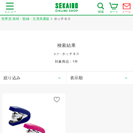
メニュー
カート
メール
検索
世界堂 画材・額縁・文房具通販
ホッチキス
検索結果
ホッチキス
タグ：
対象商品：
1
件
絞り込み
表示順