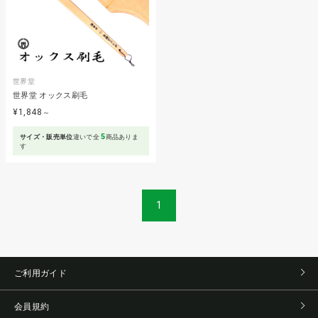
世界堂
世界堂 オックス刷毛
¥1,848
～
5
サイズ・販売単位
違いで全
商品ありま
す
1
ご利用ガイド
会員規約