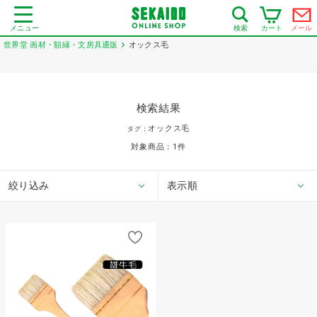
メニュー
カート
メール
検索
世界堂 画材・額縁・文房具通販
オックス毛
検索結果
オックス毛
タグ：
対象商品：
1
件
絞り込み
表示順