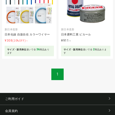
新日本造形
新日本造形
日本化線 自遊自在 カラーワイヤー
日本磨料工業 ピカール
¥308
¥911
(20%OFF)～
～
36
2
サイズ・販売単位
違いで全
商品あり
サイズ・販売単位
違いで全
商品ありま
ます
す
1
ご利用ガイド
会員規約