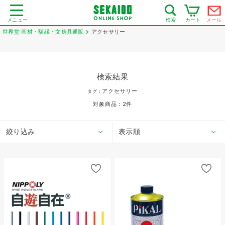
メニュー
カート
メール
検索
世界堂 画材・額縁・文房具通販
アクセサリー
検索結果
アクセサリー
タグ：
対象商品：
2
件
絞り込み
表示順