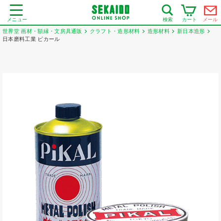
メニュー
カート
メール
検索
世界堂 画材・額縁・文房具通販
クラフト・造形材料
造形材料
新日本造形
日本磨料工業 ピカール