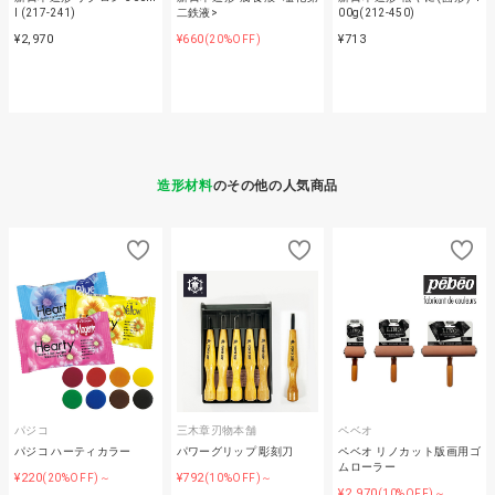
l (217-241)
二鉄液>
00g(212-450)
¥2,970
¥660
¥713
(20%OFF)
造形材料
のその他の人気商品
パジコ
三木章刃物本舗
ペベオ
パジコ ハーティカラー
パワーグリップ 彫刻刀
ペベオ リノカット版画用ゴ
ムローラー
¥220
¥792
(20%OFF)～
(10%OFF)～
¥2,970
(10%OFF)～