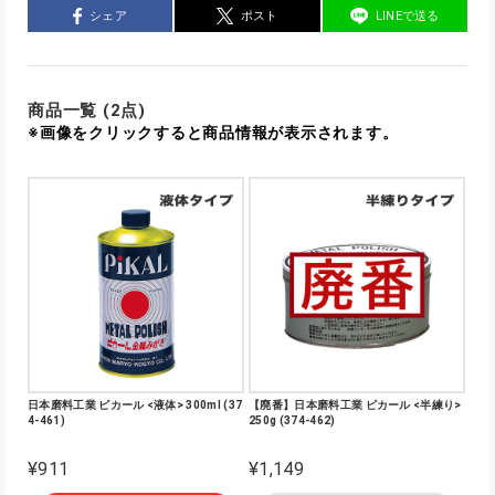
シェア
ポスト
LINEで送る
商品一覧 (2点)
※画像をクリックすると商品情報が表示されます。
日本磨料工業 ピカール <液体> 300ml (37
【廃番】日本磨料工業 ピカール <半練り>
4-461)
250g (374-462)
¥911
¥1,149