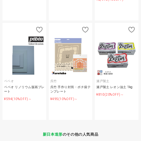
ペベオ
呉竹
瀬戸製土
ペベオ リノリウム版画プレ
呉竹 手作り封筒・ポチ袋テ
瀬戸製土 レオン油土 1kg
ート
ンプレート
¥810
(20%OFF)～
¥594
¥495
(10%OFF)～
(10%OFF)～
新日本造形
のその他の人気商品