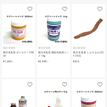
新日本造形
新日本造形
新日本造形
新日本造形 ダイカラー 300
新日本造形 濃色布地用イン
新日本造形 しゅろなわ(23
ml
ク 1kg
3-302)
¥1,445
¥2,990
¥416
～
～