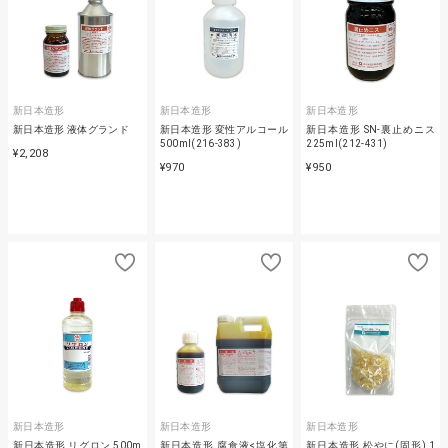
新日本造形
新日本造形
新日本造形
新日本造形 液体グランド
新日本造形 変性アルコール
新日本造形 SN-裏止めニス
500ml(216-383)
225ml(212-431)
¥2,208
¥970
¥950
新日本造形
新日本造形
新日本造形
新日本造形 リグロン 500m
新日本造形 腐食液<塩化第
新日本造形 松やに(固形) 1