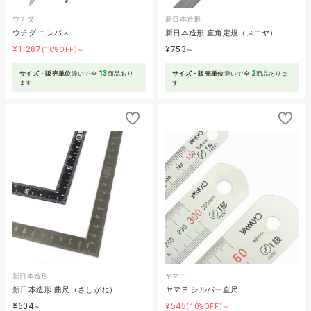
ウチダ
新日本造形
ウチダ コンパス
新日本造形 直角定規（スコヤ）
¥1,287
¥753
(10%OFF)～
～
13
2
サイズ・販売単位
違いで全
商品あり
サイズ・販売単位
違いで全
商品ありま
ます
す
新日本造形
ヤマヨ
新日本造形 曲尺（さしがね）
ヤマヨ シルバー直尺
¥604
¥545
～
(10%OFF)～