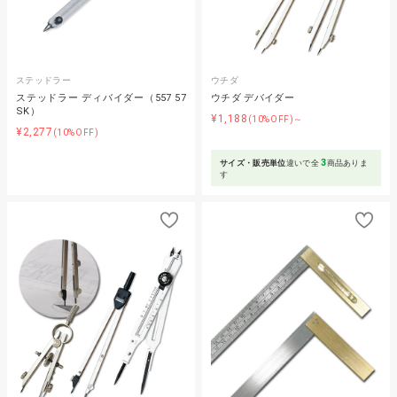
ステッドラー
ウチダ
ステッドラー ディバイダー（557 57
ウチダ デバイダー
SK）
¥1,188
(10%OFF)～
¥2,277
(10%OFF)
3
サイズ・販売単位
違いで全
商品ありま
す