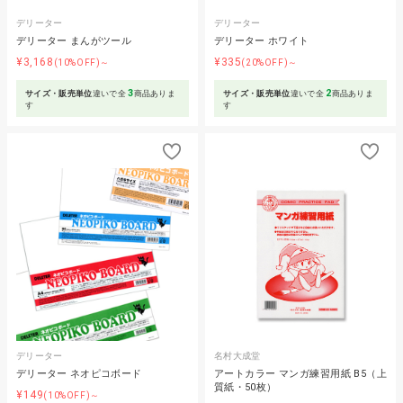
デリーター
デリーター
デリーター まんがツール
デリーター ホワイト
¥3,168
¥335
(10%OFF)～
(20%OFF)～
3
2
サイズ・販売単位
違いで全
商品ありま
サイズ・販売単位
違いで全
商品ありま
す
す
デリーター
名村大成堂
デリーター ネオピコボード
アートカラー マンガ練習用紙 B5（上
質紙・50枚）
¥149
(10%OFF)～