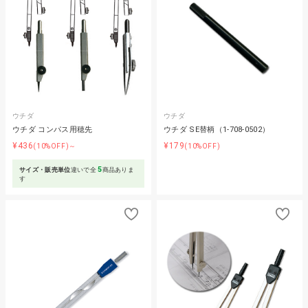
ウチダ
ウチダ
ウチダ コンパス用穂先
ウチダ SE替柄（1-708-0502）
¥436
¥179
(10%OFF)～
(10%OFF)
5
サイズ・販売単位
違いで全
商品ありま
す