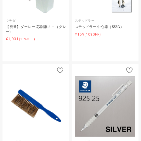
ウチダ
ステッドラー
【廃番】ダーレー 芯削器ミニ（グレ
ステッドラー 中心器（553G）
ー）
¥169
(10%OFF)
¥1,931
(10%OFF)