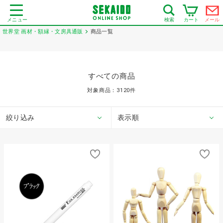
メニュー
カート
メール
検索
世界堂 画材・額縁・文房具通販
商品一覧
すべての商品
対象商品：
3120
件
絞り込み
表示順