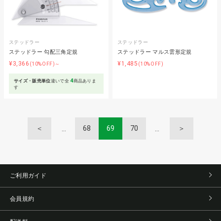
ステッドラー
ステッドラー
ステッドラー 勾配三角定規
ステッドラー マルス雲形定規
¥3,366
¥1,485
(10%OFF)～
(10%OFF)
4
サイズ・販売単位
違いで全
商品ありま
す
＜
68
69
70
＞
ご利用ガイド
会員規約