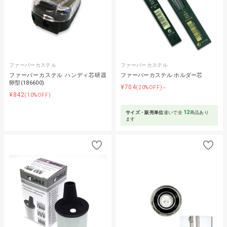
ファーバーカステル
ファーバーカステル
ファーバーカステル ハンディ芯研器
ファーバーカステル ホルダー芯
卵型(186600)
¥704
(20%OFF)～
¥842
(10%OFF)
12
サイズ・販売単位
違いで全
商品あり
ます