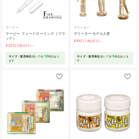
マービー
デリーター
マービー フォードローイング［ブラ
デリーター モデル人形
ック］
¥941
(10%OFF)～
¥203
(20%OFF)～
12
3
サイズ・販売単位
違いで全
商品あり
サイズ・販売単位
違いで全
商品ありま
ます
す