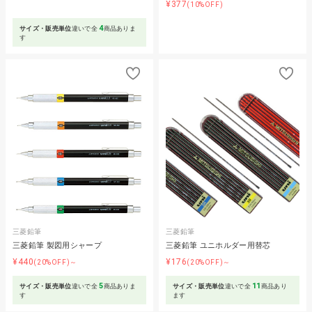
¥377
(10%OFF)
4
サイズ・販売単位
違いで全
商品ありま
す
三菱鉛筆
三菱鉛筆
三菱鉛筆 製図用シャープ
三菱鉛筆 ユニホルダー用替芯
¥440
¥176
(20%OFF)～
(20%OFF)～
5
11
サイズ・販売単位
違いで全
商品ありま
サイズ・販売単位
違いで全
商品あり
す
ます