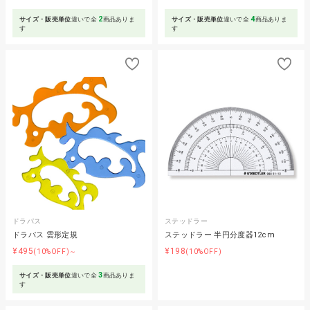
2
4
サイズ・販売単位
違いで全
商品ありま
サイズ・販売単位
違いで全
商品ありま
す
す
ドラパス
ステッドラー
ドラパス 雲形定規
ステッドラー 半円分度器12cm
¥495
¥198
(10%OFF)～
(10%OFF)
3
サイズ・販売単位
違いで全
商品ありま
す