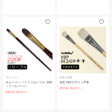
ホルベイン
名村大成堂
ホルベイン ハードリセーブル 220F
名村 HBPデザイン平筆
（フィルバート）
¥594
(10%OFF)～
¥664
(10%OFF)～