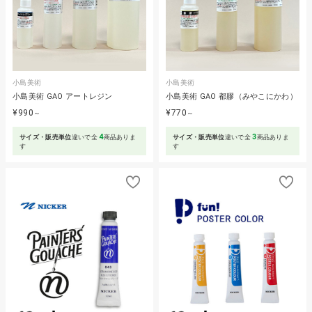
小島美術
小島美術
小島美術 GAO アートレジン
小島美術 GAO 都膠（みやこにかわ）
¥990
¥770
～
～
4
3
サイズ・販売単位
違いで全
商品ありま
サイズ・販売単位
違いで全
商品ありま
す
す