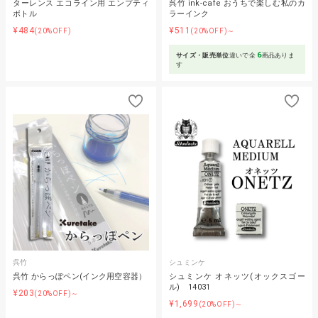
ターレンス エコライン用 エンプティ
呉竹 ink-cafe おうちで楽しむ私のカ
ボトル
ラーインク
¥484
¥511
(20%OFF)
(20%OFF)～
6
サイズ・販売単位
違いで全
商品ありま
す
呉竹
シュミンケ
呉竹 からっぽペン(インク用空容器）
シュミンケ オネッツ(オックスゴー
ル) 14031
¥203
(20%OFF)～
¥1,699
(20%OFF)～