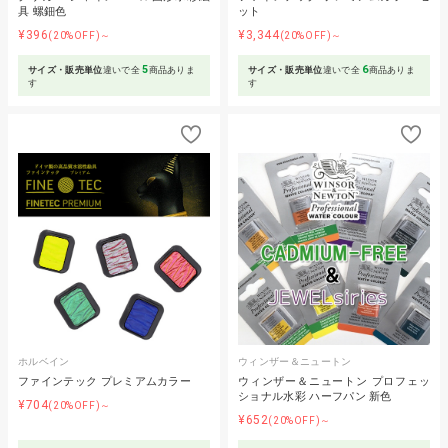
具 螺鈿色
ット
¥396
¥3,344
(20%OFF)～
(20%OFF)～
5
6
サイズ・販売単位
違いで全
商品ありま
サイズ・販売単位
違いで全
商品ありま
す
す
ホルベイン
ウィンザー＆ニュートン
ファインテック プレミアムカラー
ウィンザー＆ニュートン プロフェッ
ショナル水彩 ハーフパン 新色
¥704
(20%OFF)～
¥652
(20%OFF)～