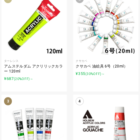
ターレンス
クサカベ
アムステルダム アクリリックカラ
クサカベ 油絵具 6号（20ml）
ー 120ml
¥355
(30%OFF)～
¥687
(20%OFF)～
3
4