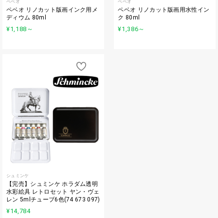
ペベオ
ペベオ
ペベオ リノカット版画インク用メ
ペベオ リノカット版画用水性イン
ディウム 80ml
ク 80ml
¥1,188
～
¥1,386
～
シュミンケ
【完売】シュミンケ ホラダム透明
水彩絵具 レトロセット ヤン・ヴェ
レン 5mlチューブ6色(74 673 097)
¥14,784