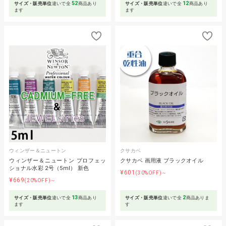
52
12
サイズ・販売単位
違いで全
商品あり
サイズ・販売単位
違いで全
商品あり
ます
ます
ウィンザー＆ニュートン
クサカベ
ウィンザー＆ニュートン プロフェッ
クサカベ 画用液 ブラックオイル
ショナル水彩 2号（5ml） 新色
¥601
(30%OFF)～
¥669
(20%OFF)～
13
2
サイズ・販売単位
違いで全
商品あり
サイズ・販売単位
違いで全
商品ありま
ます
す