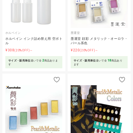
ホルベイン
墨運堂
ホルベイン インク詰め替え用 空ボト
墨運堂 顔彩 メタリック・オーロラ・
ル
パール系色
¥308
¥220
(20%OFF)～
(20%OFF)～
2
18
サイズ・販売単位
違いで全
商品ありま
サイズ・販売単位
違いで全
商品あり
す
ます