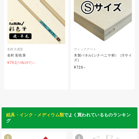
名村大成堂
ヴィックアート
名村 彩色筆
木製パネル(シナベニヤ材）［Sサイ
ズ］
¥792
(10%OFF)～
¥726
～
絵具・インク・メディウム類
でよく買われているものランキン
グ
1
2