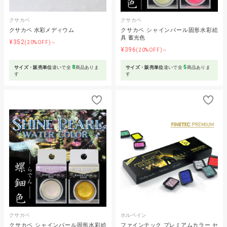
クサカベ
クサカベ
クサカベ 水彩メディウム
クサカベ シャインパール固形水彩絵
具 蓄光色
¥352
(20%OFF)～
¥396
(20%OFF)～
8
5
サイズ・販売単位
違いで全
商品ありま
サイズ・販売単位
違いで全
商品ありま
す
す
クサカベ
ホルベイン
クサカベ シャインパール固形水彩絵
ファインテック プレミアムカラー セ