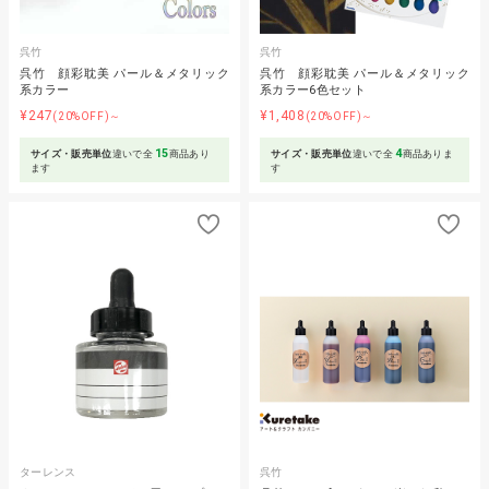
呉竹
呉竹
呉竹 顔彩耽美 パール＆メタリック
呉竹 顔彩耽美 パール＆メタリック
系カラー
系カラー6色セット
¥247
¥1,408
(20%OFF)～
(20%OFF)～
15
4
サイズ・販売単位
違いで全
商品あり
サイズ・販売単位
違いで全
商品ありま
ます
す
ターレンス
呉竹