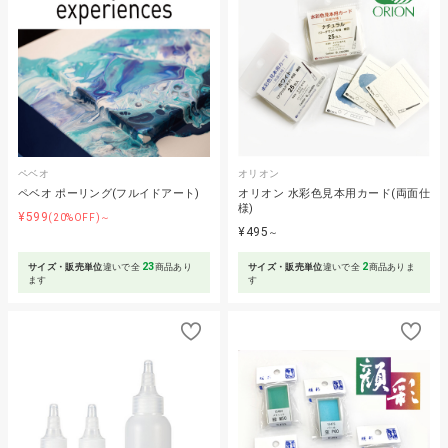
ペベオ
オリオン
ペベオ ポーリング(フルイドアート)
オリオン 水彩色見本用カード(両面仕
様)
¥599
(20%OFF)～
¥495
～
23
2
サイズ・販売単位
違いで全
商品あり
サイズ・販売単位
違いで全
商品ありま
ます
す