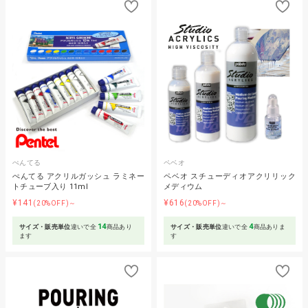
ぺんてる
ペベオ
ぺんてる アクリルガッシュ ラミネー
ペベオ スチューディオアクリリック
トチューブ入り 11ml
メディウム
¥141
¥616
(20%OFF)～
(20%OFF)～
14
4
サイズ・販売単位
違いで全
商品あり
サイズ・販売単位
違いで全
商品ありま
ます
す