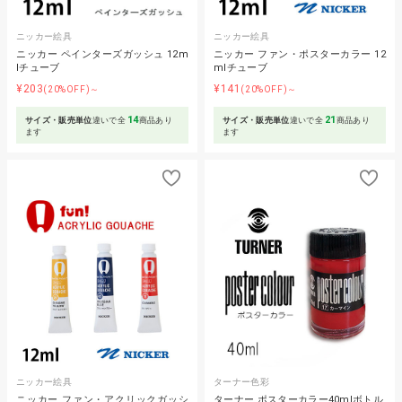
ニッカー絵具
ニッカー絵具
ニッカー ペインターズガッシュ 12m
ニッカー ファン・ポスターカラー 12
lチューブ
mlチューブ
¥203
¥141
(20%OFF)～
(20%OFF)～
14
21
サイズ・販売単位
違いで全
商品あり
サイズ・販売単位
違いで全
商品あり
ます
ます
ニッカー絵具
ターナー色彩
ニッカー ファン・アクリックガッシ
ターナー ポスターカラー40mlボトル