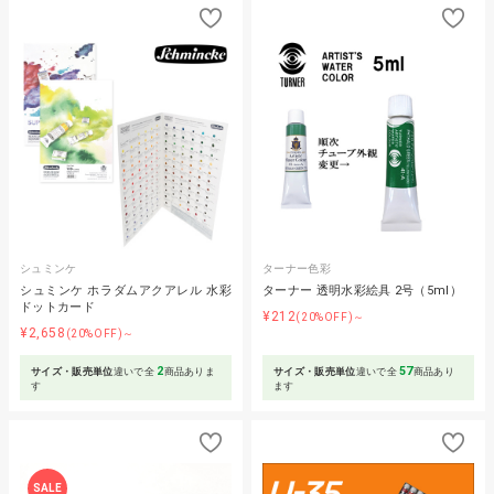
シュミンケ
ターナー色彩
シュミンケ ホラダムアクアレル 水彩
ターナー 透明水彩絵具 2号（5ml）
ドットカード
¥212
(20%OFF)～
¥2,658
(20%OFF)～
2
57
サイズ・販売単位
違いで全
商品ありま
サイズ・販売単位
違いで全
商品あり
す
ます
SALE