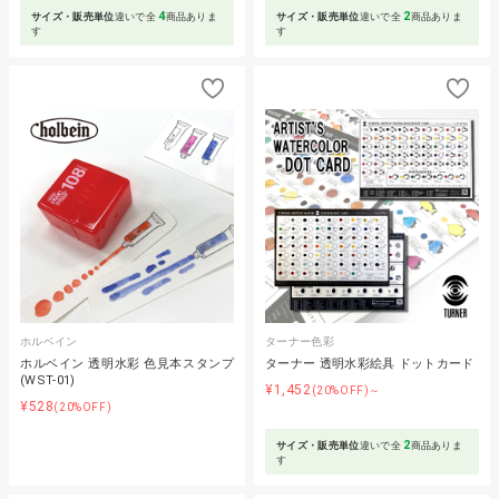
4
2
サイズ・販売単位
違いで全
商品ありま
サイズ・販売単位
違いで全
商品ありま
す
す
ホルベイン
ターナー色彩
ホルベイン 透明水彩 色見本スタンプ
ターナー 透明水彩絵具 ドットカード
(WST-01)
¥1,452
(20%OFF)～
¥528
(20%OFF)
2
サイズ・販売単位
違いで全
商品ありま
す