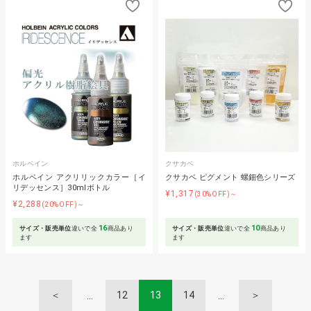
ホルベイン
クサカベ
ホルベイン アクリリックカラー［イ
クサカベ ピグメント 螺鈿色シリーズ
リデッセンス］30mlボトル
¥1,317
(30%OFF)～
¥2,288
(20%OFF)～
16
10
サイズ・販売単位
違いで全
商品あり
サイズ・販売単位
違いで全
商品あり
ます
ます
＜
12
13
14
＞