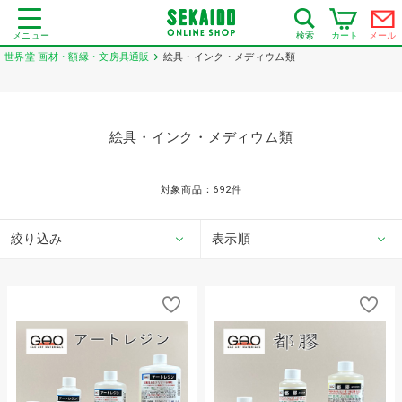
メニュー
カート
メール
検索
世界堂 画材・額縁・文房具通販
絵具・インク・メディウム類
絵具・インク・メディウム類
対象商品：
692
件
絞り込み
表示順