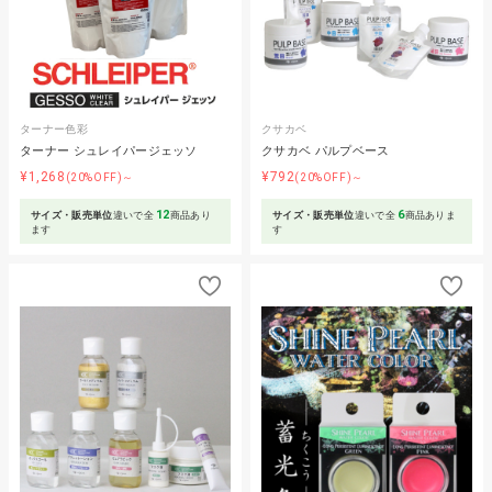
ターナー色彩
クサカベ
ターナー シュレイパージェッソ
クサカベ パルプベース
¥1,268
¥792
(20%OFF)～
(20%OFF)～
12
6
サイズ・販売単位
違いで全
商品あり
サイズ・販売単位
違いで全
商品ありま
ます
す