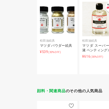
松田油絵具
松田油絵具
マツダ パウダー絵具
マツダ スーパ
液 ペンティング
¥539
(30%OFF)
¥616
(30%OFF)
顔料・関連商品
のその他の人気商品