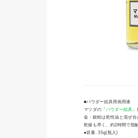
■パウダー絵具用画用液
マツダの
『パウダー絵具』
金・銀粉は乾性油と混ぜ合
乾燥も早く、約2時間で指
●容量…35g(瓶入)