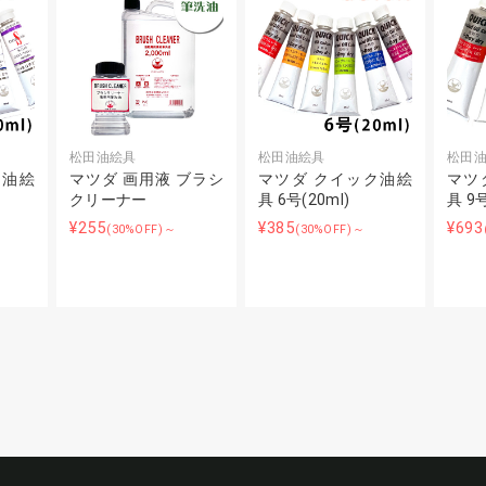
松田油絵具
松田油絵具
松田
ー油絵
マツダ 画用液 ブラシ
マツダ クイック油絵
マツ
クリーナー
具 6号(20ml)
具 9号
¥255
¥385
¥693
(30%OFF)～
(30%OFF)～