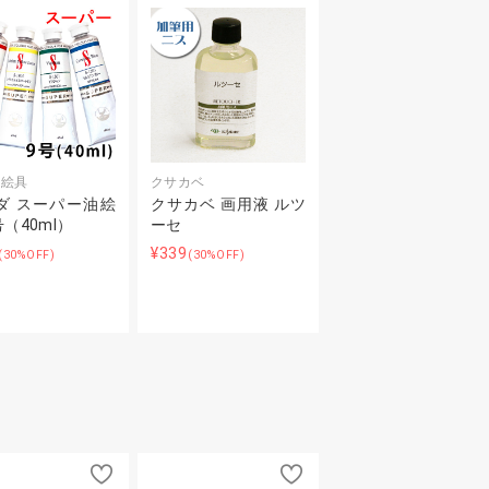
油絵具
クサカベ
ダ スーパー油絵
クサカベ 画用液 ルツ
号（40ml）
ーセ
¥339
(30%OFF)
(30%OFF)