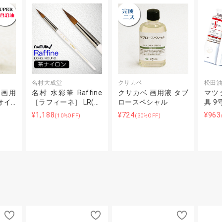
名村大成堂
クサカベ
松田
ー画用
名村 水彩筆 Raffine
クサカベ 画用液 タブ
マツ
オイ…
［ラフィーネ］ LR(…
ロースペシャル
具 9
¥1,188
¥724
¥963
(10%OFF)
(30%OFF)