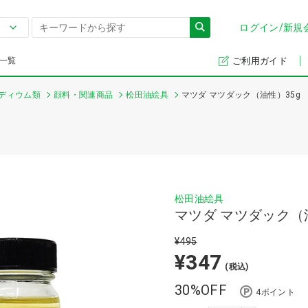
ログイン/新規
一覧
ご利用ガイド
ディウム類
顔料・関連商品
松田油絵具
マツダ マツダック（油性）35g
松田油絵具
マツダ マツダック（
¥495
¥347
(税込)
30%OFF
4ポイント