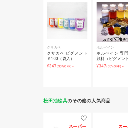
クサカベ
ホルベイン
クサカベ ピグメント
ホルベイン 専
＃100（袋入）
顔料（ピグメン
¥347
¥347
(30%OFF)～
(30%OFF)～
松田油絵具
のその他の人気商品