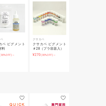
カベ
クサカベ
カベ ピグメント
クサカベ ピグメント
材料
＃28（プラ容器入）
¥270
(30%OFF)～
(30%OFF)～