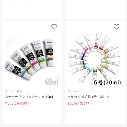
ターナー色彩
クサカベ
ターナー アクリルガッシュ 40ml
クサカベ 油絵具 6号（20ml）
¥555
¥355
(20%OFF)～
(30%OFF)～