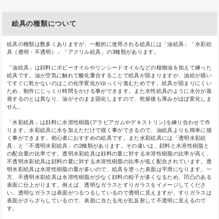
絵具の種類について
絵具の種類は数多くありますが、一般的に使用される絵具には「油絵具」「水彩絵
具（透明・不透明）」「アクリル絵具」の3種類があります。
「油絵具」は顔料にポピーオイルやリンシードオイルなどの植物油を加えて練った
絵具です。油が空気に触れて酸化重合することで絵具が固まりますが、油絵が描い
てすぐに乾かないのはこの化学変化がゆっくり進むためです。絵具が固まりにくい
ため、制作にじっくり時間をかける事ができます。また水性絵具のように水分が蒸
発するのとは異なり、油がそのまま固化しますので、乾燥後も厚みがほぼ変化しま
せん。
「水彩絵具」は顔料に水溶性樹脂(アラビアガムやデキストリン)を練り合わせて作
ります。水彩絵具に水を加えただけで描く事ができるので、油絵具よりも簡単に描
く事ができます。初心者におすすめの絵具です。また水彩絵具には「透明水彩絵
具」と「不透明水彩絵具」の2種類があります。その違いは、顔料と水溶性樹脂と
の配合量の比率です。透明水彩絵具は顔料の量に対する水溶性樹脂の比率が高く、
不透明水彩絵具は顔料の量に対する水溶性樹脂の比率が低く配合されています。透
明水彩絵具は水溶性樹脂の量が多いので、絵具を塗った表面は平滑になります。一
方、不透明水彩絵具は水溶性樹脂が少なく顔料の粒子が多くなるため、凹凸のある
表面に仕上がります。例えば、透明なガラスとすりガラスをイメージしてくださ
い。透明なガラスは表面がつるつるしているので透明に見えますが、すりガラスは
表面がざらざらしているので、表面に当たる光が乱反射して不透明に見えるので
す。