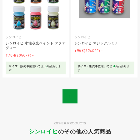
シンロイヒ
シンロイヒ
シンロイヒ 水性夜光ペイント アクア
シンロイヒ マジックルミノ
グロー
¥968
(20%OFF)～
¥704
(20%OFF)～
6
3
サイズ・販売単位
違いで全
商品ありま
サイズ・販売単位
違いで全
商品ありま
す
す
1
OTHER PRODUCTS
シンロイヒ
のその他の人気商品