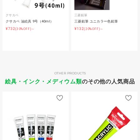
クサカベ
三菱鉛筆
クサカベ 油絵具 9号（40ml）
三菱鉛筆 ユニカラー色鉛筆
¥732
¥132
(30%OFF)～
(20%OFF)～
OTHER PRODUCTS
絵具・インク・メディウム類
のその他の人気商品