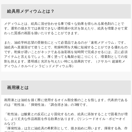
絵具用メディウムとは？
メディウムとは、絵具に混ぜ合わせる事で様々な効果を得られる展色剤のことで
す。通常の描き方では表現できない透明感や光沢を加えたり、絵具を増量させて変
わった質感の画面を描いたりすることができます。
また、油絵学科志望の受験生にとって必需品であるのが「速乾メディウム」です。
油絵具へ直接混ぜて使うことで、乾燥時間を大幅に短縮することができる優れもの
です。乾燥が遅いことがネックである油彩画を短時間で完成させるには、正に必須
アイテムと言えるでしょう。厚く塗っても亀裂が起こりにくく、増量剤としての役
割も担えます。透明感と光沢を与えたい時にも効果的です。（クサカベ 超速乾メ
ディウム / ホルベイン ラピッドメディウム等）
画用液とは
画用液とは油絵を描く際に使用するオイル類全般のことを指します。代表的である
のは「乾性油」「揮発性油」「調合溶き油」の3種です。
「乾性油」は酸素との反応により固化するため、絵具に添加することで固着力が増
し、より丈夫な作品画面を作る効果があります。(リンシードオイル・ポピーオイ
ルなど)
「揮発性油」は主に油絵具の希釈剤として、描き始めに用います。揮発する為、作