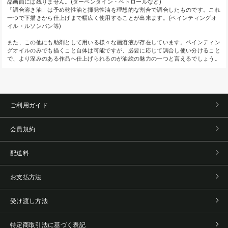
品画面には残りません。(ターペンタイン・ペトロールなど)
「調合溶き油」は予め乾性油と揮発性油を理想的な割合で調合したものです。これ
一つで下描きから仕上げまで幅広く使用することが出来ます。(ペインティングオ
イル・ルソンバン等)
また、この他にも助剤として用いる様々な画溶液が存在しています。ペインティン
グオイルのみでも描くこと自体は可能ですが、必要に応じて調合し使い分けること
で、より深みのある作品へ仕上げられるのが油絵の魅力の一つと言えるでしょう。
ご利用ガイド
会員規約
配送料
お支払方法
受け渡し方法
特定商取引法に基づく表記