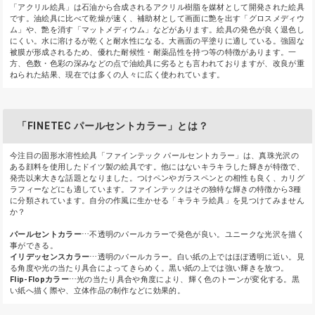
「アクリル絵具」は石油から合成されるアクリル樹脂を媒材として開発された絵具
です。油絵具に比べて乾燥が速く、補助材として画面に艶を出す「グロスメディウ
ム」や、艶を消す「マットメディウム」などがあります。絵具の発色が良く退色し
にくい。水に溶けるが乾くと耐水性になる。大画面の平塗りに適している。強固な
被膜が形成されるため、優れた耐候性・耐薬品性を持つ等の特徴があります。一
方、色数・色彩の深みなどの点で油絵具に劣るとも言われておりますが、改良が重
ねられた結果、現在では多くの人々に広く使われています。
「FINETEC パールセントカラー」とは？
今注目の固形水溶性絵具「ファインテック パールセントカラー」は、真珠光沢の
ある顔料を使用したドイツ製の絵具です。他にはないキラキラした輝きが特徴で、
発売以来大きな話題となりました。つけペンやガラスペンとの相性も良く、カリグ
ラフィーなどにも適しています。ファインテックはその独特な輝きの特徴から3種
に分類されています。自分の作風に生かせる「キラキラ絵具」を見つけてみません
か？
パールセントカラー
⋯不透明のパールカラーで発色が良い。ユニークな光沢を描く
事ができる。
イリデッセンスカラー
⋯透明のパールカラー。白い紙の上ではほぼ透明に近い。見
る角度や光の当たり具合によってきらめく。黒い紙の上では強い輝きを放つ。
Flip-Flopカラー
⋯光の当たり具合や角度により、輝く色のトーンが変化する。黒
い紙へ描く際や、立体作品の制作などに効果的。