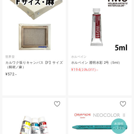
世界堂
ホルベイン
カルワク張りキャンバス【F】サイズ
ホルベイン 透明水彩 2号（5ml）
（桐材／麻）
¥194
(20%OFF)～
¥572
～