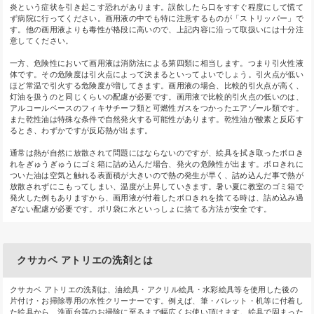
炎という症状を引き起こす恐れがあります。誤飲したら口をすすぐ程度にして慌て
ず病院に行ってください。画用液の中でも特に注意するものが「ストリッパー」で
す。他の画用液よりも毒性が格段に高いので、上記内容に沿って取扱いには十分注
意してください。
一方、危険性において画用液は消防法による第四類に相当します。つまり引火性液
体です。その危険度は引火点によって決まるといってよいでしょう。引火点が低い
ほど常温で引火する危険度が増してきます。画用液の場合、比較的引火点が高く、
灯油を扱うのと同じくらいの配慮が必要です。画用液で比較的引火点の低いのは、
アルコールベースのフィキサチーフ類と可燃性ガスをつかったエアゾール類です。
また乾性油は特殊な条件で自然発火する可能性があります。乾性油が酸素と反応す
るとき、わずかですが反応熱が出ます。
通常は熱が自然に放散されて問題にはならないのですが、絵具を拭き取ったボロき
れをぎゅうぎゅうにゴミ箱に詰め込んだ場合、発火の危険性が出ます。ボロきれに
ついた油は空気と触れる表面積が大きいので熱の発生が早く、詰め込んだ事で熱が
放散されずにこもってしまい、温度が上昇していきます。暑い夏に教室のゴミ箱で
発火した例もありますから、画用液が付着したボロきれを捨てる時は、詰め込み過
ぎない配慮が必要です。ポリ袋に水といっしょに捨てる方法が安全です。
クサカベ アトリエの洗剤とは
クサカベ アトリエの洗剤は、油絵具・アクリル絵具・水彩絵具等を使用した後の
片付け・お掃除専用の水性クリーナーです。例えば、筆・パレット・机等に付着し
た絵具から、洗面台等のお掃除に至るまで幅広くお使い頂けます。絵具で固まった