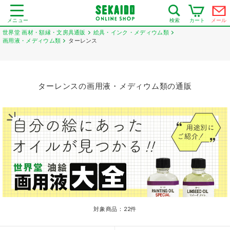
メニュー
カート
メール
検索
世界堂 画材・額縁・文房具通販
絵具・インク・メディウム類
画用液・メディウム類
ターレンス
ターレンスの画用液・メディウム類の通販
対象商品：
22
件