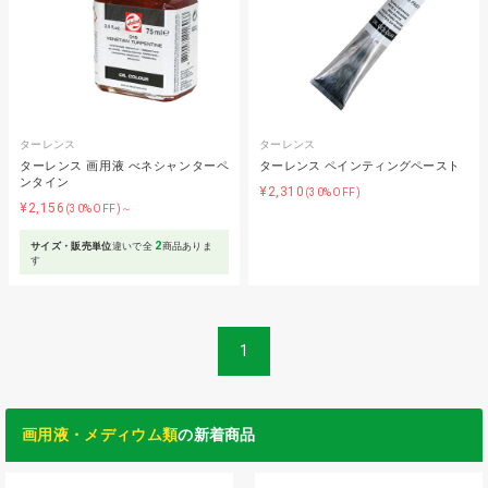
ターレンス
ターレンス
ターレンス 画用液 べネシャンターペ
ターレンス ペインティングペースト
ンタイン
¥2,310
(30%OFF)
¥2,156
(30%OFF)～
2
サイズ・販売単位
違いで全
商品ありま
す
1
画用液・メディウム類
の新着商品