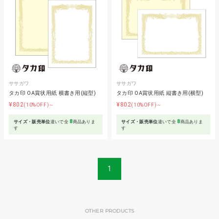
ササガワ
ササガワ
タカ印 OA賞状用紙 横書き用(縦型)
タカ印 OA賞状用紙 縦書き用(横型)
¥802
¥802
(10%OFF)～
(10%OFF)～
8
8
サイズ・販売単位
違いで全
商品ありま
サイズ・販売単位
違いで全
商品ありま
す
す
1
OTHER PRODUCTS