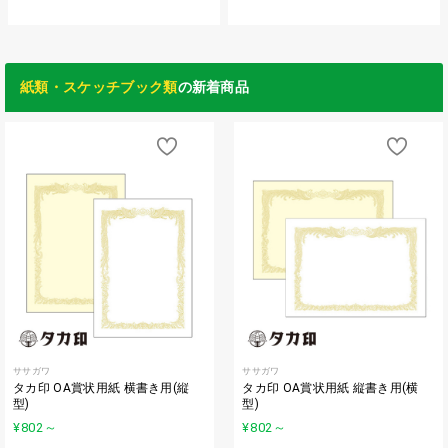
紙類・スケッチブック類
の新着商品
ササガワ
ササガワ
タカ印 OA賞状用紙 横書き用(縦
タカ印 OA賞状用紙 縦書き用(横
型)
型)
¥802
～
¥802
～