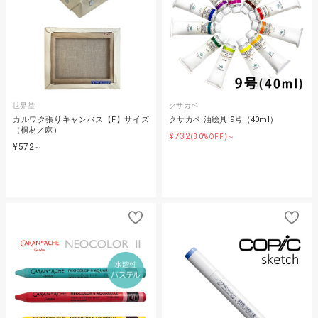
世界堂
クサカベ
カルワク張りキャンバス【F】サイズ
クサカベ 油絵具 9号（40ml）
（桐材／麻）
¥732
(30%OFF)～
¥572
～