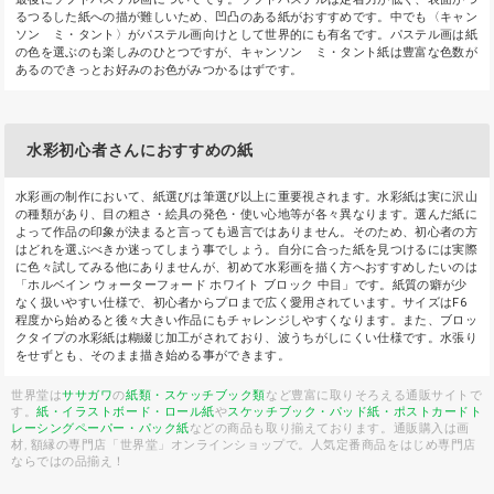
るつるした紙への描が難しいため、凹凸のある紙がおすすめです。中でも〈キャン
ソン ミ・タント〉がパステル画向けとして世界的にも有名です。パステル画は紙
の色を選ぶのも楽しみのひとつですが、キャンソン ミ・タント紙は豊富な色数が
あるのできっとお好みのお色がみつかるはずです。
水彩初心者さんにおすすめの紙
水彩画の制作において、紙選びは筆選び以上に重要視されます。水彩紙は実に沢山
の種類があり、目の粗さ・絵具の発色・使い心地等が各々異なります。選んだ紙に
よって作品の印象が決まると言っても過言ではありません。そのため、初心者の方
はどれを選ぶべきか迷ってしまう事でしょう。自分に合った紙を見つけるには実際
に色々試してみる他にありませんが、初めて水彩画を描く方へおすすめしたいのは
「ホルベイン ウォーターフォード ホワイト ブロック 中目」です。紙質の癖が少
なく扱いやすい仕様で、初心者からプロまで広く愛用されています。サイズはF6
程度から始めると後々大きい作品にもチャレンジしやすくなります。また、ブロッ
クタイプの水彩紙は糊綴じ加工がされており、波うちがしにくい仕様です。水張り
をせずとも、そのまま描き始める事ができます。
世界堂は
ササガワ
の
紙類・スケッチブック類
など豊富に取りそろえる通販サイトで
す。
紙・イラストボード・ロール紙
や
スケッチブック・パッド紙・ポストカード
ト
レーシングペーパー・パック紙
などの商品も取り揃えております。通販購入は画
材, 額縁の専門店「世界堂」オンラインショップで。人気定番商品をはじめ専門店
ならではの品揃え！