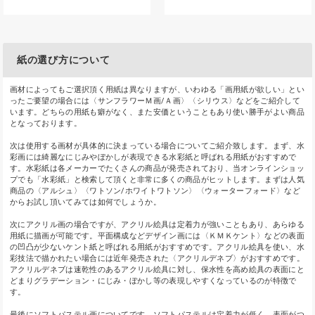
紙の選び方について
画材によってもご選択頂く用紙は異なりますが、いわゆる「画用紙が欲しい」とい
ったご要望の場合には〈サンフラワーＭ画/Ａ画〉〈シリウス〉などをご紹介して
います。どちらの用紙も癖がなく、また安価ということもあり使い勝手がよい商品
となっております。
次は使用する画材が具体的に決まっている場合についてご紹介致します。まず、水
彩画には綺麗なにじみやぼかしが表現できる水彩紙と呼ばれる用紙がおすすめで
す。水彩紙は各メーカーでたくさんの商品が発売されており、当オンラインショッ
プでも「水彩紙」と検索して頂くと非常に多くの商品がヒットします。まずは人気
商品の〈アルシュ〉〈ワトソン/ホワイトワトソン〉〈ウォーターフォード〉など
からお試し頂いてみては如何でしょうか。
次にアクリル画の場合ですが、アクリル絵具は定着力が強いこともあり、あらゆる
用紙に描画が可能です。平面構成などデザイン画には〈ＫＭＫケント〉などの表面
の凹凸が少ないケント紙と呼ばれる用紙がおすすめです。アクリル絵具を使い、水
彩技法で描かれたい場合には近年発売された〈アクリルデネブ〉がおすすめです。
アクリルデネブは速乾性のあるアクリル絵具に対し、保水性を高め絵具の表面にと
どまりグラデーション・にじみ・ぼかし等の表現しやすくなっているのが特徴で
す。
最後にソフトパステル画についてです。ソフトパステルは定着力が低く、表面がつ