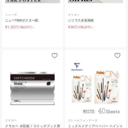
ミューズ
オリオン
ニューTMKポスター紙
シリウス水彩画紙
¥1,337
¥367
(10%OFF)～
(10%OFF)～
クサカベ
クレールフォンテーヌ
クサカベ 水彩紙 / スケッチブック用
ミックスメディアペーパー ペイント