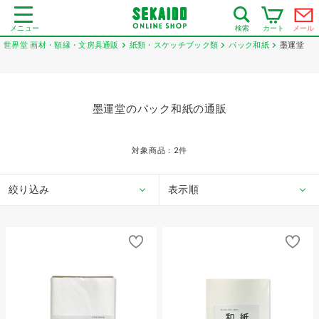
メニュー
カート
メール
検索
世界堂 画材・額縁・文房具通販
紙類・スケッチブック類
パック和紙
墨運堂
墨運堂のパック和紙の通販
対象商品：
2
件
絞り込み
表示順