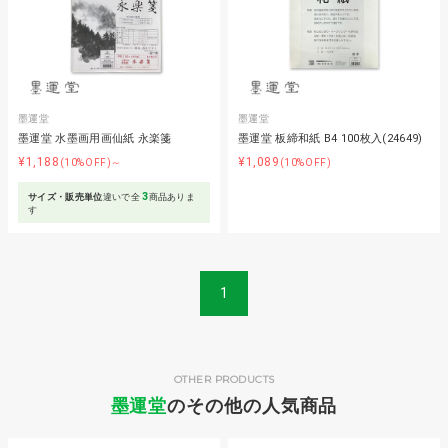
墨運堂
墨運堂
墨運堂 水墨画用画仙紙 永楽箋
墨運堂 板締和紙 B4 100枚入(24649)
¥1,188
¥1,089
(10%OFF)～
(10%OFF)
3
サイズ・販売単位
違いで全
商品ありま
す
1
OTHER PRODUCTS
墨運堂
のその他の人気商品