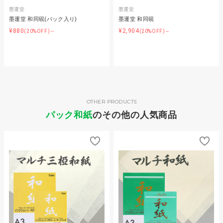
墨運堂
墨運堂
墨運堂 和同硯(パック入り)
墨運堂 和同硯
¥880
¥2,904
(20%OFF)～
(20%OFF)～
OTHER PRODUCTS
パック和紙
のその他の人気商品