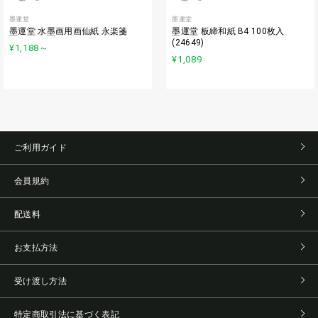
墨運堂
墨運堂
墨運堂 水墨画用画仙紙 永楽箋
墨運堂 板締和紙 B4 100枚入
(24649)
¥1,188
～
¥1,089
ご利用ガイド
会員規約
配送料
お支払方法
受け渡し方法
特定商取引法に基づく表記