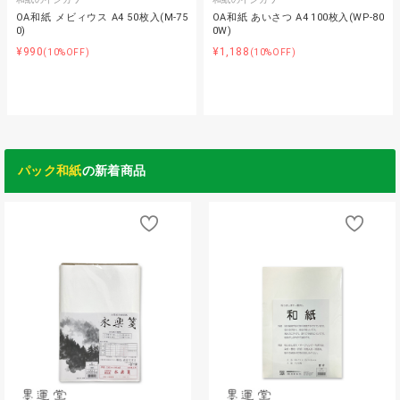
OA和紙 メビィウス A4 50枚入(M-75
OA和紙 あいさつ A4 100枚入(WP-80
0)
0W)
¥990
¥1,188
(10%OFF)
(10%OFF)
パック和紙
の新着商品