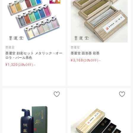
墨運堂
墨運堂
墨運堂 顔彩セット メタリック・オー
墨運堂 固形墨 彩墨
ロラ・パール系色
¥3,168
(20%OFF)～
¥1,320
(20%OFF)～