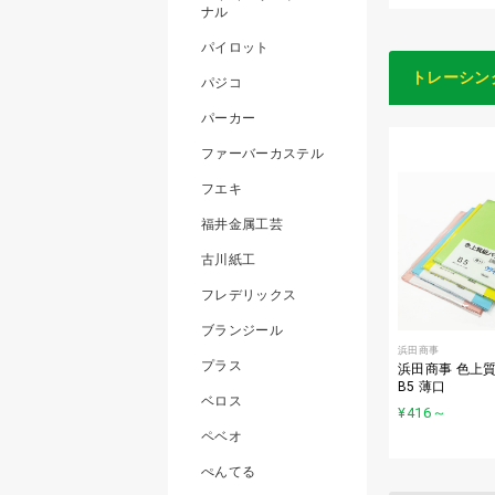
ナル
パイロット
トレーシン
パジコ
パーカー
ファーバーカステル
フエキ
福井金属工芸
古川紙工
フレデリックス
ブランジール
浜田商事
プラス
浜田商事 色上
B5 薄口
ベロス
¥416
～
ペベオ
ぺんてる