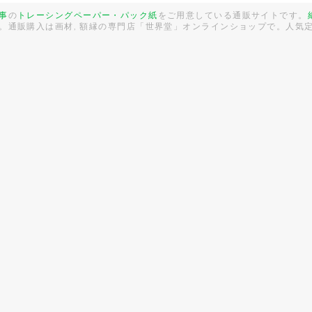
事
の
トレーシングペーパー・パック紙
をご用意している通販サイトです。
。通販購入は画材, 額縁の専門店「世界堂」オンラインショップで。人気