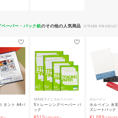
グペーパー・パック紙
のその他の人気商品
OTHER PRODUC
SAKAEテクニカルペーパー
ホルベイン
ミタント A4パ
Sトレーシングペーパー パ
ホルベイン 水彩
ック
ズシートパック
¥515
¥1,089
FF)～
(10%OFF)～
(10%OF