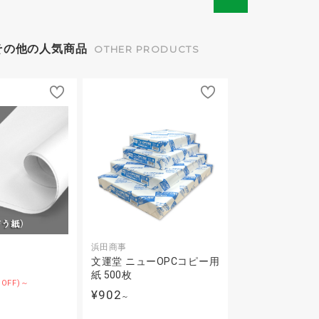
その他の人気商品
OTHER PRODUCTS
浜田商事
文運堂 ニューOPCコピー用
紙 500枚
%OFF)～
¥902
～