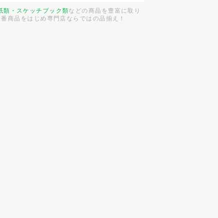
紙類・スケッチブック類
などの商品を豊富に取り
定番商品をはじめ専門店ならではの品揃え！