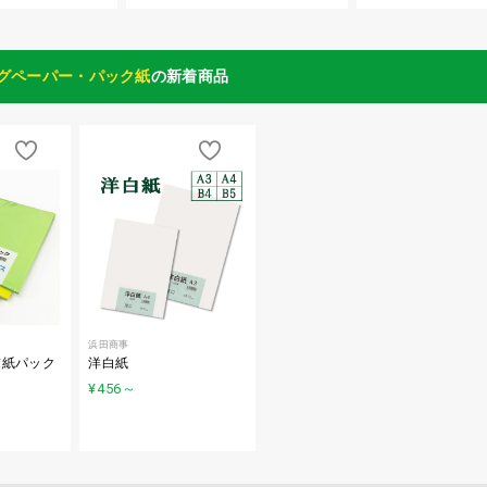
グペーパー・パック紙
の新着商品
浜田商事
質紙パック
洋白紙
¥456
～