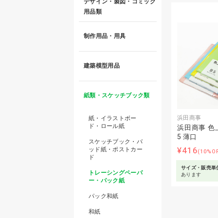
デザイン・製図・コミック
用品類
制作用品・用具
建築模型用品
紙類・スケッチブック類
浜田商事
紙・イラストボー
ド・ロール紙
浜田商事 色
5 薄口
スケッチブック・パ
¥416
ッド紙・ポストカー
(10%O
ド
サイズ・販売単
トレーシングペーパ
あります
ー・パック紙
パック和紙
和紙