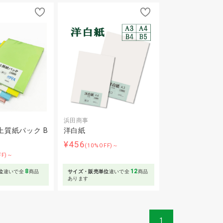
浜田商事
上質紙パック B
洋白紙
¥456
(10%OFF)～
FF)～
8
12
位
違いで全
商品
サイズ・販売単位
違いで全
商品
あります
1