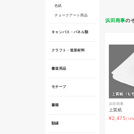
色紙
チョークアート用品
浜田商事
の
キャンバス・パネル類
クラフト・造形材料
書道用品
モチーフ
浜田商事
書籍
上質紙
¥2,475
(10
額縁