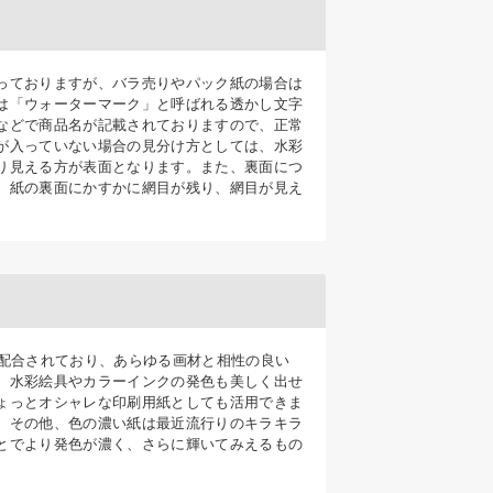
っておりますが、バラ売りやパック紙の場合は
は「ウォーターマーク」と呼ばれる透かし文字
などで商品名が記載されておりますので、正常
が入っていない場合の見分け方としては、水彩
り見える方が表面となります。また、裏面につ
、紙の裏面にかすかに網目が残り、網目が見え
が配合されており、あらゆる画材と相性の良い
、水彩絵具やカラーインクの発色も美しく出せ
ょっとオシャレな印刷用紙としても活用できま
。その他、色の濃い紙は最近流行りのキラキラ
とでより発色が濃く、さらに輝いてみえるもの