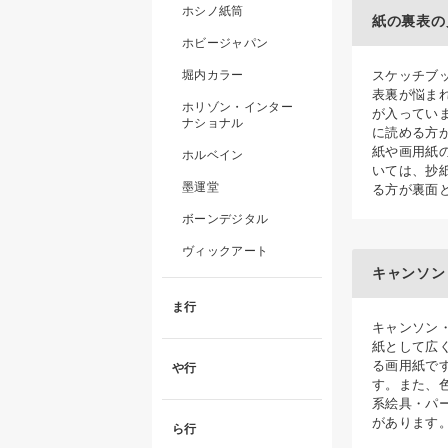
ホシノ紙筒
紙の裏表の
ホビージャパン
堀内カラー
スケッチブ
表裏が悩ま
ホリゾン・インター
が入ってい
ナショナル
に読める方
紙や画用紙
ホルベイン
いては、抄
墨運堂
る方が裏面
ボーンデジタル
ヴィックアート
キャンソン
ま行
キャンソン
紙として広
る画用紙で
や行
す。また、
系絵具・パ
があります
ら行