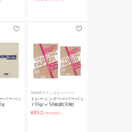
SAKAEテクニカルペーパー
ーパーパッ
トレーシングペーパーパッ
0g
ド55g/㎡ 50枚綴(天糊)
¥852
～
(10%OFF)～