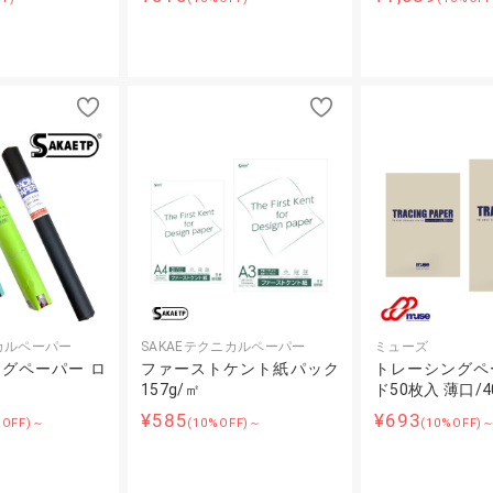
ニカルペーパー
SAKAEテクニカルペーパー
ミューズ
グペーパー ロ
ファーストケント紙パック
トレーシングペ
157g/㎡
ド50枚入 薄口/4
¥585
¥693
%OFF)～
(10%OFF)～
(10%OFF)