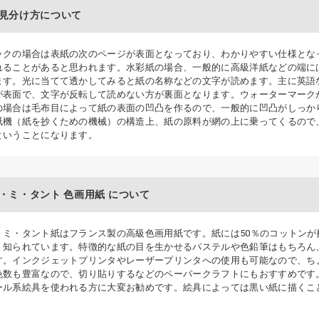
見分け方について
ックの場合は表紙の次のページが表面となっており、わかりやすい仕様とな
れることがあると思われます。水彩紙の場合、一般的に高級洋紙などの端に
ます。光に当てて透かしてみると紙の名称などの文字が読めます。主に英語
が表面で、文字が反転して読めない方が裏面となります。ウォーターマーク
の場合は毛布目によって紙の表面の凹凸を作るので、一般的に凹凸がしっか
紙機（紙を抄くための機械）の構造上、紙の原料が網の上に乗ってくるので
ということになります。
・ミ・タント 色画用紙 について
・ミ・タント紙はフランス製の高級色画用紙です。紙には50％のコットン
く知られています。特徴的な紙の目を生かせるパステルや色鉛筆はもちろん
す。インクジェットプリンタやレーザープリンタへの使用も可能なので、ち
色数も豊富なので、切り貼りするなどのペーパークラフトにもおすすめです
ール系絵具を使われる方に大変お勧めです。絵具によっては黒い紙に描くこ
。