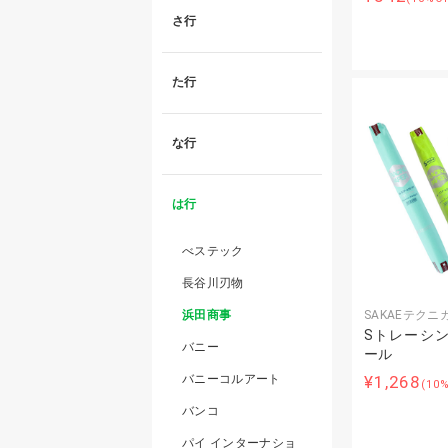
さ行
た行
な行
は行
べステック
長谷川刃物
SAKAEテク
浜田商事
Sトレーシン
バニー
ール
¥1,268
バニーコルアート
(10
バンコ
パイ インターナショ