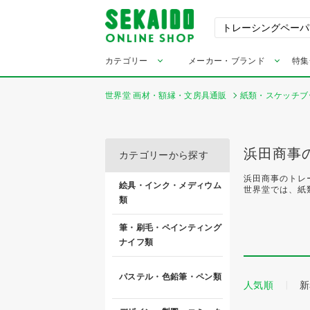
カテゴリー
メーカー・ブランド
特集
世界堂 画材・額縁・文房具通販
紙類・スケッチブ
浜田商事
カテゴリーから探す
浜田商事のトレ
絵具・インク・メディウム
世界堂では、紙
類
筆・刷毛・ペインティング
ナイフ類
パステル・色鉛筆・ペン類
人気順
新