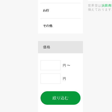
世界堂は
浜田商
揃えております
わ行
その他
価格
円 〜
円
絞り込む