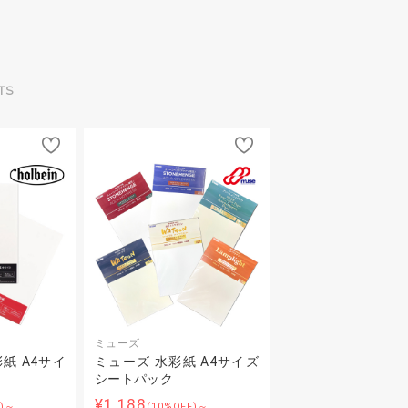
TS
ミューズ
紙 A4サイ
ミューズ 水彩紙 A4サイズ
シートパック
¥1,188
F)～
(10%OFF)～