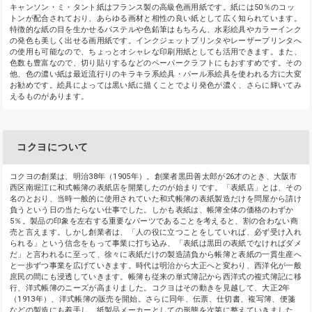
キャンソン・ミ・タント紙はフランス製の高級色画用紙です。紙には50％のコッ
トンが配合されており、あらゆる画材と相性の良い紙として広く知られています。
特徴的な紙の目を生かせるパステルや色鉛筆はもちろん、水彩絵具やカラーインク
の発色も美しく出せる画用紙です。インクジェットプリンタやレーザープリンタへ
の使用も可能なので、ちょっとオシャレな印刷用紙としても活用できます。また、
色数も豊富なので、切り貼りするなどのペーパークラフトにもおすすめです。その
他、色の濃い紙は最近流行りのキラキラ系絵具・パール系絵具を使われる方に大変
お勧めです。絵具によっては黒い紙に描くことでより発色が濃く、さらに輝いてみ
えるものがあります。
コクヨについて
コクヨの創業は、明治38年（1905年）。創業者黒田善太郎が26才のとき、大阪市
西区南堀江に和式帳簿の表紙店を開業したのが始まりです。「表紙店」とは、その
名のとおり、当時一般的に使用されていた和式帳簿の表紙製造だけを問屋から請け
負うという日の当たらない仕事でした。しかも表紙は、帳簿全体の価格のわずか
5％。製品の印象を左右する重要なパーツであることを考えると、割の合わない商
売と言えます。しかし創業者は、「人の役に立つことをしていれば、必ず受け入れ
られる」という信念をもって事業に打ち込み、「表紙は黒田の表紙でなければダメ
だ」と言われるに至って、徐々に表紙だけの製造請負から帳簿と表紙の一貫生産へ
と一歩ずつ事業を広げていきます。時代は明治から大正へと変わり、西洋化が一般
庶民の間にも浸透していきます。帳簿も従来の単式簿記から西洋式の複式簿記に移
行、洋式帳簿のニーズが高まりました。コクヨはその動きを見越して、大正2年
（1913年）、洋式帳簿の販売を開始。さらに同年、伝票、仕切書、複写簿、便箋
などの製造にも着手し、紙製品メーカーとしての形態を次第に整えていきました。