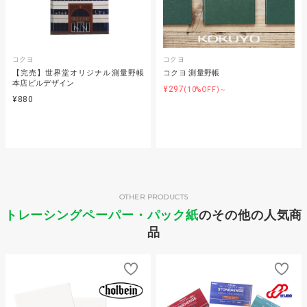
コクヨ
コクヨ
【完売】世界堂オリジナル測量野帳
コクヨ 測量野帳
本店ビルデザイン
¥297
(10%OFF)～
¥880
OTHER PRODUCTS
トレーシングペーパー・パック紙
のその他の人気商
品