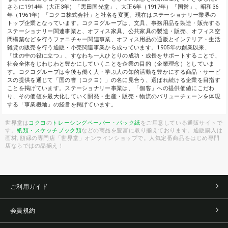
さらに1914年（大正3年）「黒田国光堂」、大正6年（1917年）「国誉」、昭和36
年（1961年）「コクヨ株式会社」と社名を変更、現在はステーショナリー業界の
トップ企業となっています。コクヨグループは、文具、事務用品を製造・販売する
ステーショナリー関連事業と、オフィス家具、公共家具の製造・販売、オフィス空
間構築などを行うファニチャー関連事業、オフィス用品の通販とインテリア・生活
雑貨の販売を行う通販・小売関連事業から成っています。1905年の創業以来、
「世の中の役に立つ」、すなわち一人ひとりの成功・成長をサポートすることで、
社会全体をじわじわと豊かにしていくことを企業の目的（企業理念）としていま
す。コクヨグループは今後も働く人・学ぶ人の知的活動を豊かにする商品・サービ
スの提供を通じて「国の誉（コクヨ）」の名に見合う、選ばれ続ける企業を目指す
ことを掲げています。ステーショナリー事業は、「個客」への提供価値にこだわ
り、その価値を最大化していく開発・生産・販売・物流のバリューチェーンを体現
する「事業機軸」の経営を掲げています。
世界堂は
コクヨ
の
トレーシングペーパー・パック紙
をご用意している通販サイトで
す。
紙類・スケッチブック類
などの商品を豊富に取り揃えております。通販購入は
画材, 額縁の専門店「世界堂」オンラインショップで。人気定番商品をはじめ専門
店ならではの品揃え！
ご利用ガイド
会員規約