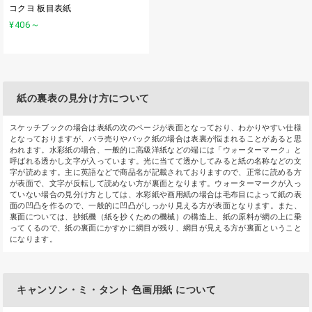
コクヨ 板目表紙
¥406
～
紙の裏表の見分け方について
スケッチブックの場合は表紙の次のページが表面となっており、わかりやすい仕様
となっておりますが、バラ売りやパック紙の場合は表裏が悩まれることがあると思
われます。水彩紙の場合、一般的に高級洋紙などの端には「ウォーターマーク」と
呼ばれる透かし文字が入っています。光に当てて透かしてみると紙の名称などの文
字が読めます。主に英語などで商品名が記載されておりますので、正常に読める方
が表面で、文字が反転して読めない方が裏面となります。ウォーターマークが入っ
ていない場合の見分け方としては、水彩紙や画用紙の場合は毛布目によって紙の表
面の凹凸を作るので、一般的に凹凸がしっかり見える方が表面となります。また、
裏面については、抄紙機（紙を抄くための機械）の構造上、紙の原料が網の上に乗
ってくるので、紙の裏面にかすかに網目が残り、網目が見える方が裏面ということ
になります。
キャンソン・ミ・タント 色画用紙 について