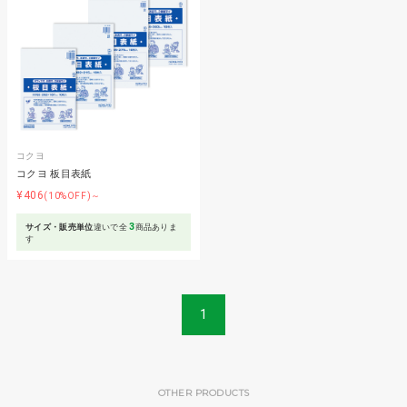
コクヨ
コクヨ 板目表紙
¥406
(10%OFF)～
3
サイズ・販売単位
違いで全
商品ありま
す
1
OTHER PRODUCTS