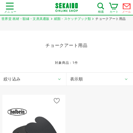
メニュー
カート
メール
検索
世界堂 画材・額縁・文房具通販
紙類・スケッチブック類
チョークアート用品
チョークアート用品
対象商品：
1
件
絞り込み
表示順