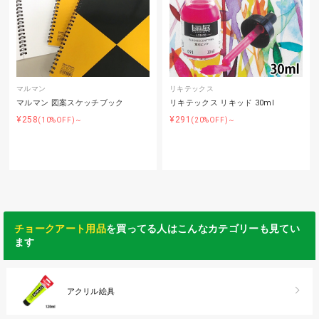
マルマン
リキテックス
マルマン 図案スケッチブック
リキテックス リキッド 30ml
¥258
¥291
(10%OFF)～
(20%OFF)～
チョークアート用品
を買ってる人はこんなカテゴリーも見てい
ます
アクリル絵具