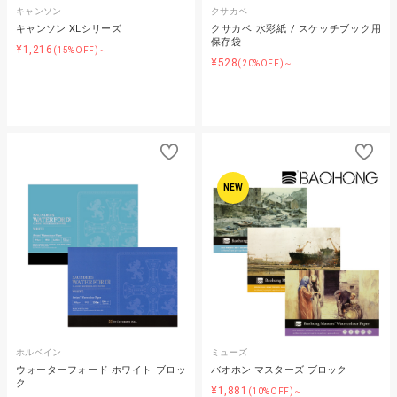
キャンソン
クサカベ
キャンソン XLシリーズ
クサカベ 水彩紙 / スケッチブック用
保存袋
¥1,216
(15%OFF)～
¥528
(20%OFF)～
NEW
ホルベイン
ミューズ
ウォーターフォード ホワイト ブロッ
バオホン マスターズ ブロック
ク
¥1,881
(10%OFF)～