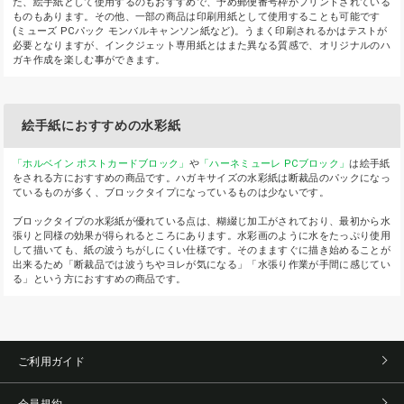
た、絵手紙として使用するのもおすすめで、予め郵便番号枠がプリントされている
ものもあります。その他、一部の商品は印刷用紙として使用することも可能です
(ミューズ PCパック モンバルキャンソン紙など)。うまく印刷されるかはテストが
必要となりますが、インクジェット専用紙とはまた異なる質感で、オリジナルのハ
ガキ作成を楽しむ事ができます。
絵手紙におすすめの水彩紙
「ホルベイン ポストカードブロック」
や
「ハーネミューレ PCブロック」
は絵手紙
をされる方におすすめの商品です。ハガキサイズの水彩紙は断裁品のパックになっ
ているものが多く、ブロックタイプになっているものは少ないです。
ブロックタイプの水彩紙が優れている点は、糊綴じ加工がされており、最初から水
張りと同様の効果が得られるところにあります。水彩画のように水をたっぷり使用
して描いても、紙の波うちがしにくい仕様です。そのまますぐに描き始めることが
出来るため「断裁品では波うちやヨレが気になる」「水張り作業が手間に感じてい
る」という方におすすめの商品です。
ご利用ガイド
会員規約