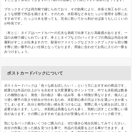
ブロックタイプは四方糊で綴じられており、その効果により、水張り加工を行った
ような状態で作品を描けます。そのため、水彩画など水をたっぷり使用する際にお
すすめです。たっぷり水を使っても、完全に乾いてから剥がせば波うちしにくいの
が特長です。
〈本とじ〉タイプはハードカバーの丈夫な表紙で出来ており高級感があります。一
辺のみ糊で綴じられています。本とじタイプなどのパッドタイプの商品は作品を綺
麗剥がすことが出来ますので、額装やファイリングなどスケッチブックから切り離
す際に使い勝手のよい仕様となっております。用途に合わせてお気に入りの一冊を
みつけましょう。
ポストカードパックについて
ポストカードパックは「色々な紙を試したい！」という方におすすめの商品です。
紙選びは作品の仕上がりを左右する大変重要なポイントです。中でも水彩紙は数多
くの種類があり、発色・目の粗さ・吸い込み等、各々特徴が異なります。個人によ
り使い勝手の良さや好みが分かれるため、水彩初心者の方はどれを選ぶべきか迷っ
てしまいます。自分と相性の良い紙を見つけるには、実際に色々な紙をお試し頂く
必要があります。しかし、水彩紙は高価なものも多く、気軽に試すことが難しい場
合があります。その際におすすめであるのが安価なポストカードパック紙です。
気になるパック紙をいくつかご購入の上、ぜひ描き心地を比較してみてください。
自分の作風に合った紙を見つける事で、作品の完成度を上げる事ができます。ま