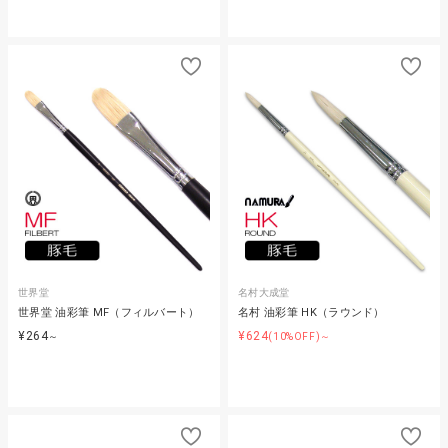
世界堂
名村大成堂
世界堂 油彩筆 MF（フィルバート）
名村 油彩筆 HK（ラウンド）
¥264
¥624
～
(10%OFF)～