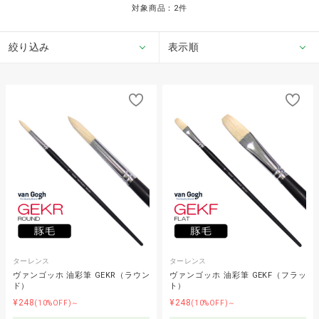
対象商品：
2
件
絞り込み
表示順
ターレンス
ターレンス
ヴァンゴッホ 油彩筆 GEKR（ラウン
ヴァンゴッホ 油彩筆 GEKF（フラッ
ド）
ト）
¥248
¥248
(10%OFF)～
(10%OFF)～