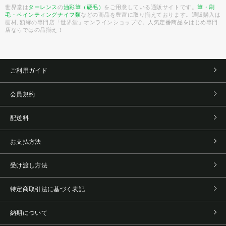
世界堂は
ターレンス
の
油彩筆（硬毛）
をご用意している通販サイトです。
筆・刷
毛・ペインティングナイフ類
などの商品を豊富に取り揃えております。通販購入は
画材, 額縁の専門店「世界堂」オンラインショップで。人気定番商品をはじめ専門
店ならではの品揃え！
ご利用ガイド
会員規約
配送料
お支払方法
受け渡し方法
特定商取引法に基づく表記
納期について