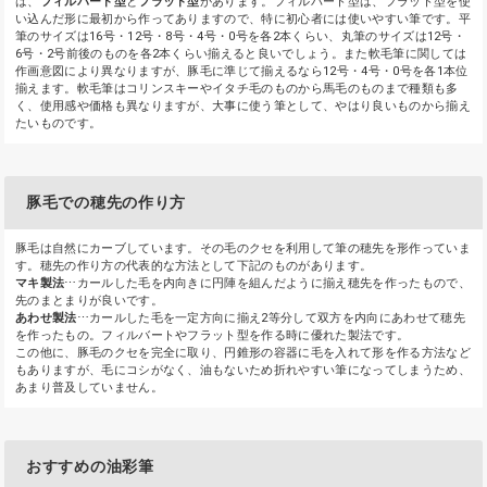
は、
フィルバート型
と
フラット型
があります。フィルバート型は、フラット型を使
い込んだ形に最初から作ってありますので、特に初心者には使いやすい筆です。平
筆のサイズは16号・12号・8号・4号・0号を各2本くらい、丸筆のサイズは12号・
6号・2号前後のものを各2本くらい揃えると良いでしょう。また軟毛筆に関しては
作画意図により異なりますが、豚毛に準じて揃えるなら12号・4号・0号を各1本位
揃えます。軟毛筆はコリンスキーやイタチ毛のものから馬毛のものまで種類も多
く、使用感や価格も異なりますが、大事に使う筆として、やはり良いものから揃え
たいものです。
豚毛での穂先の作り方
豚毛は自然にカーブしています。その毛のクセを利用して筆の穂先を形作っていま
す。穂先の作り方の代表的な方法として下記のものがあります。
マキ製法
⋯カールした毛を内向きに円陣を組んだように揃え穂先を作ったもので、
先のまとまりが良いです。
あわせ製法
⋯カールした毛を一定方向に揃え2等分して双方を内向にあわせて穂先
を作ったもの。フィルバートやフラット型を作る時に優れた製法です。
この他に、豚毛のクセを完全に取り、円錐形の容器に毛を入れて形を作る方法など
もありますが、毛にコシがなく、油もないため折れやすい筆になってしまうため、
あまり普及していません。
おすすめの油彩筆