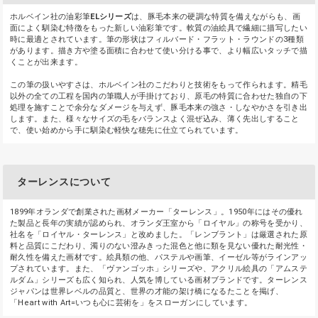
ホルベイン社の油彩筆
ELシリーズ
は、豚毛本来の硬調な特質を備えながらも、画
面によく馴染む特徴をもった新しい油彩筆です。軟質の油絵具で繊細に描写したい
時に最適とされています。筆の形状はフィルバード・フラット・ラウンドの3種類
があります。描き方や塗る面積に合わせて使い分ける事で、より幅広いタッチで描
くことが出来ます。
この筆の扱いやすさは、ホルベイン社のこだわりと技術をもって作られます。精毛
以外の全ての工程を国内の筆職人が手掛けており、原毛の特質に合わせた独自の下
処理を施すことで余分なダメージを与えず、豚毛本来の強さ・しなやかさを引き出
します。また、様々なサイズの毛をバランスよく混ぜ込み、薄く先出しすること
で、使い始めから手に馴染む軽快な穂先に仕立てられています。
ターレンスについて
1899年オランダで創業された画材メーカー「ターレンス」。1950年にはその優れ
た製品と長年の実績が認められ、オランダ王室から「ロイヤル」の称号を受かり、
社名を「ロイヤル・ターレンス」と改めました。「レンブラント」は厳選された原
料と品質にこだわり、濁りのない澄みきった混色と他に類を見ない優れた耐光性・
耐久性を備えた画材です。絵具類の他、パステルや画筆、イーゼル等がラインアッ
プされています。また、「ヴァンゴッホ」シリーズや、アクリル絵具の「アムステ
ルダム」シリーズも広く知られ、人気を博している画材ブランドです。ターレンス
ジャパンは世界レベルの品質と、世界の才能の架け橋になるたことを掲げ、
「Heart with Art=いつも心に芸術を」をスローガンにしています。