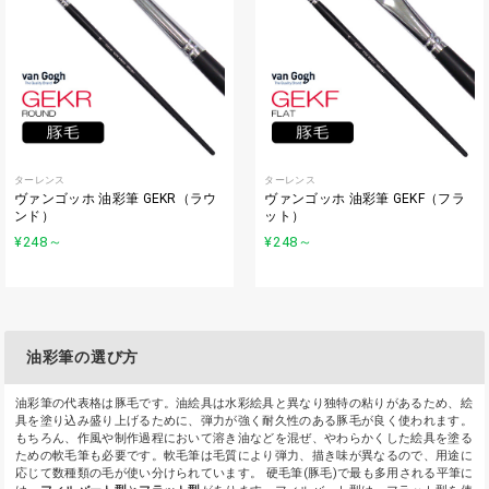
ターレンス
ターレンス
ヴァンゴッホ 油彩筆 GEKR（ラウ
ヴァンゴッホ 油彩筆 GEKF（フラ
ンド）
ット）
¥248
～
¥248
～
油彩筆の選び方
油彩筆の代表格は豚毛です。油絵具は水彩絵具と異なり独特の粘りがあるため、絵
具を塗り込み盛り上げるために、弾力が強く耐久性のある豚毛が良く使われます。
もちろん、作風や制作過程において溶き油などを混ぜ、やわらかくした絵具を塗る
ための軟毛筆も必要です。軟毛筆は毛質により弾力、描き味が異なるので、用途に
応じて数種類の毛が使い分けられています。 硬毛筆(豚毛)で最も多用される平筆に