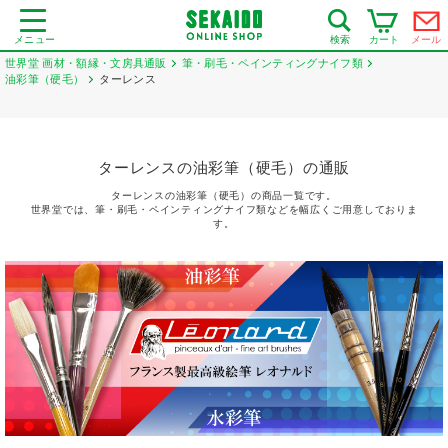
メニュー
カート
メール
検索
世界堂 画材・額縁・文房具通販
筆・刷毛・ペインティングナイフ類
油彩筆（硬毛）
ターレンス
ターレンスの油彩筆（硬毛）の通販
ターレンスの油彩筆（硬毛）の商品一覧です。
世界堂では、筆・刷毛・ペインティングナイフ類などを幅広くご用意しておりま
す。