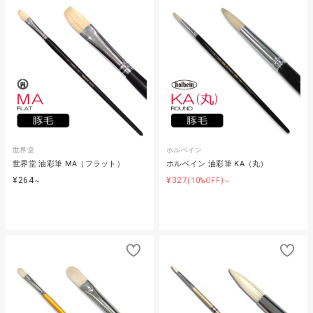
世界堂
ホルベイン
世界堂 油彩筆 MA（フラット）
ホルベイン 油彩筆 KA（丸）
¥264
¥327
～
(10%OFF)～