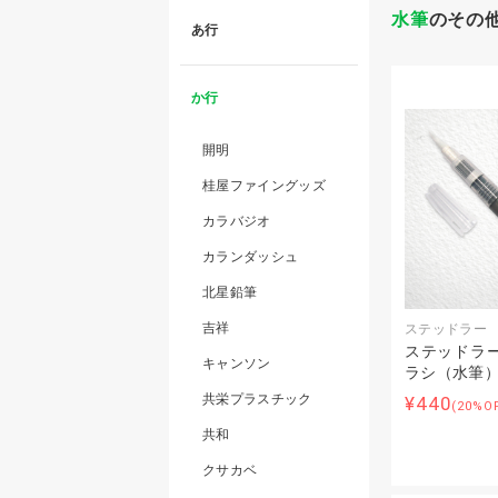
水筆
のその
あ行
か行
開明
桂屋ファイングッズ
カラバジオ
カランダッシュ
北星鉛筆
吉祥
ステッドラー
ステッドラー
キャンソン
ラシ（水筆
共栄プラスチック
¥440
(20%O
共和
クサカベ