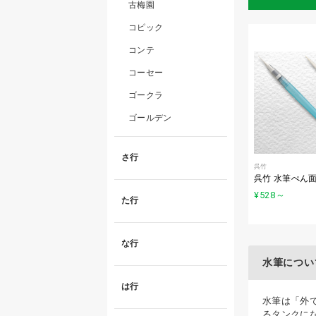
古梅園
コピック
コンテ
コーセー
ゴークラ
ゴールデン
さ行
呉竹
呉竹 水筆ぺん
¥528
～
た行
な行
水筆につい
は行
水筆は「外
るタンクに