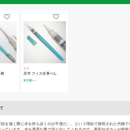
呉竹
面相
呉竹 フィス水筆ぺん
¥396
～
て
で絵を描く際に水を持ち歩くのが不便だ」、という理由で発明された代物で
なっています。水を適度な量で送り出してくれるので、着彩やボカシが簡単