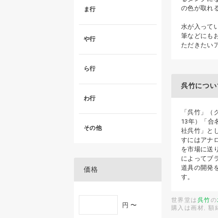
の色が取れ
ま行
水が入って
筆などにも
や行
ただきたい
ら行
呉竹につい
わ行
「呉竹」（ク
13年）「合
その他
社呉竹」と
すにはアナ
を市場に送
によってブ
道具の開発
価格
す。
世界堂は
呉竹
の
円 〜
購入は画材, 