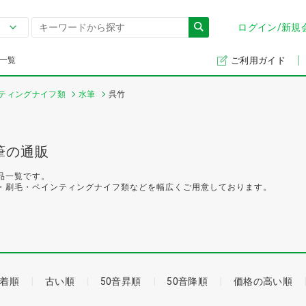
ログイン/新規
一覧
ご利用ガイド
ティングナイフ類
水筆
呉竹
筆の通販
品一覧です。
・刷毛・ペインティングナイフ類などを幅広くご用意しております。
着順
古い順
50音昇順
50音降順
価格の高い順