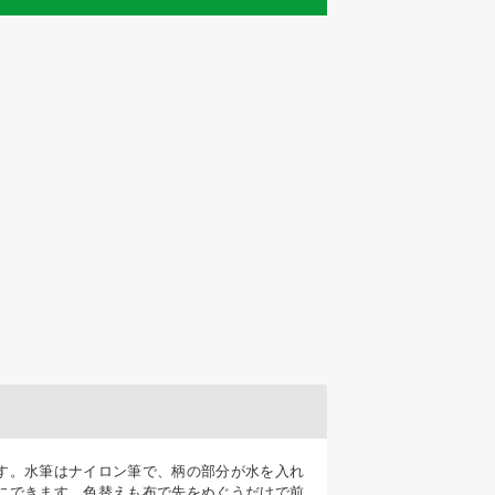
す。水筆はナイロン筆で、柄の部分が水を入れ
にできます。色替えも布で先をぬぐうだけで前