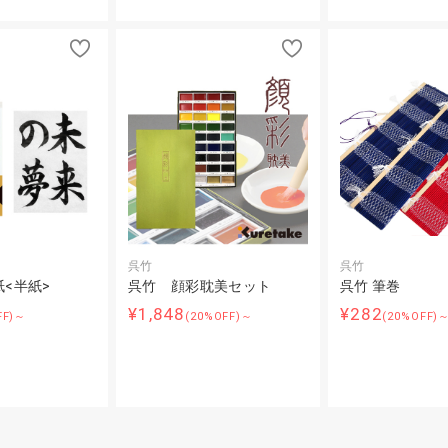
呉竹
呉竹
紙<半紙>
呉竹 顔彩耽美セット
呉竹 筆巻
¥1,848
¥282
FF)～
(20%OFF)～
(20%OFF)