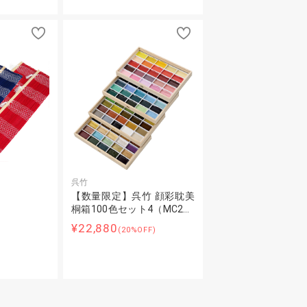
呉竹
【数量限定】呉竹 顔彩耽美
桐箱100色セット4（MC2…
～
¥22,880
(20%OFF)