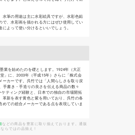
。水筆の用途は主に水彩絵具ですが、水彩色鉛
ので、水彩画を描かれる方にはぜひ使用してい
途によって使い分けるといいでしょう。
墨業を始めたのを礎とします。1924年（大正
堂」に、2003年（平成15年）さらに「株式会
メーカーです。呉竹では「人間らしさを取り戻
め、手書き・手造りの良さを伝える商品の数々
マーケティング経験と、日本での独自の市場開拓
、革新を表す黄色と紫を用いており、呉竹の各
含めての総合メーカーである点を表現していま
類
などの商品を豊富に取り揃えております。通販
店ならではの品揃え！