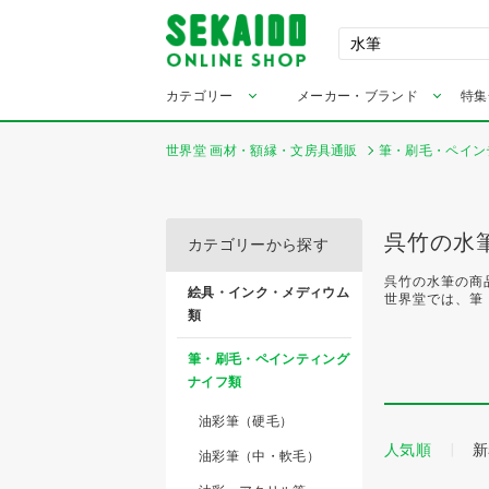
カテゴリー
メーカー・ブランド
特集
世界堂 画材・額縁・文房具通販
筆・刷毛・ペイン
呉竹の水
カテゴリーから探す
呉竹の水筆の商
絵具・インク・メディウム
世界堂では、筆
類
筆・刷毛・ペインティング
ナイフ類
油彩筆（硬毛）
人気順
新
油彩筆（中・軟毛）