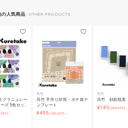
他の人気商品
OTHER PRODUCTS
呉竹
呉竹
美 グラニュレー
呉竹 手作り封筒・ポチ袋テ
呉竹 顔彩耽美
ーズ 5色セッ…
ンプレート
¥185
(20%OFF)
¥495
%OFF)～
(10%OFF)～