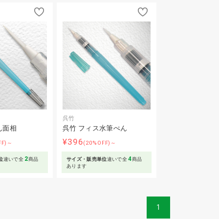
呉竹
ん面相
呉竹 フィス水筆ぺん
¥396
FF)～
(20%OFF)～
2
4
位
違いで全
商品
サイズ・販売単位
違いで全
商品
あります
1