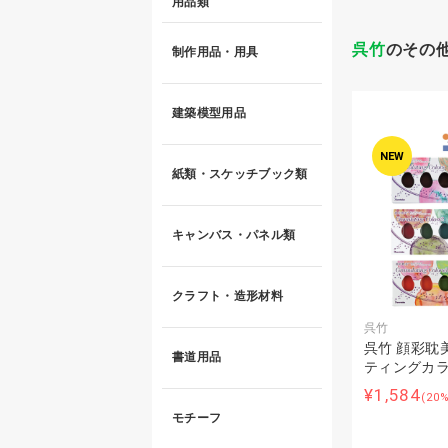
用品類
呉竹
のその
制作用品・用具
建築模型用品
NEW
紙類・スケッチブック類
キャンバス・パネル類
クラフト・造形材料
呉竹
呉竹 顔彩耽
書道用品
ティングカラ
¥1,584
(20
モチーフ