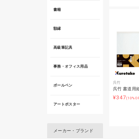
書籍
額縁
高級筆記具
事務・オフィス用品
呉竹
ボールペン
呉竹 書道用
¥347
(10%O
アートポスター
メーカー・ブランド