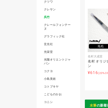
クツワ
クレサン
呉竹
クレールフォンテー
ヌ
グラフィック社
玄光社
光栄堂
名村大成堂
光陽オリエントジャ
名村 オリジ
パン
ン
コクヨ
¥616
(20%O
小島美術
コトブキヤ
こどものかお
コニシ
水筆
の新着