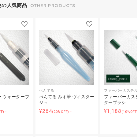
他の人気商品
OTHER PRODUCTS
ぺんてる
ファーバーカステ
 ウォーターブ
ぺんてる みず筆 ヴィスター
ファーバーカス
）
ジュ
ターブラシ
¥264
¥1,188
FF)～
(20%OFF)～
(10%OF