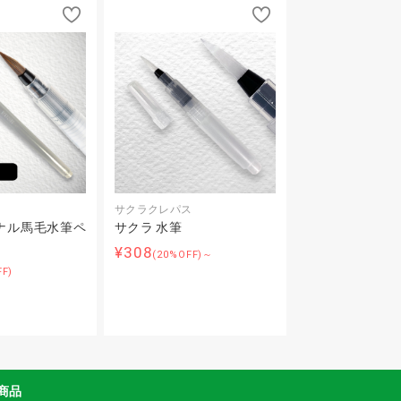
サクラクレパス
ナル馬毛水筆ペ
サクラ 水筆
¥308
(20%OFF)～
FF)
商品