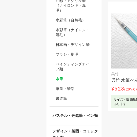
油彩・アクリル筆
（ナイロン毛・混
毛）
水彩筆（自然毛）
水彩筆（ナイロン・
混毛）
日本画・デザイン筆
ブラシ・刷毛
ペインティングナイ
フ類
呉竹
水筆
呉竹 水筆ぺ
¥528
筆筒・筆巻
(20%O
書道筆
サイズ・販売単
あります
パステル・色鉛筆・ペン類
デザイン・製図・コミック