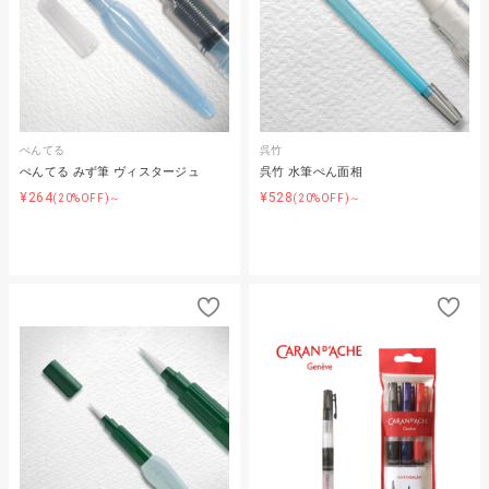
ぺんてる
呉竹
ぺんてる みず筆 ヴィスタージュ
呉竹 水筆ぺん面相
¥264
¥528
(20%OFF)～
(20%OFF)～