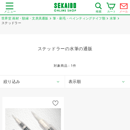
メニュー
カート
メール
検索
世界堂 画材・額縁・文房具通販
筆・刷毛・ペインティングナイフ類
水筆
ステッドラー
ステッドラーの水筆の通販
対象商品：
1
件
絞り込み
表示順