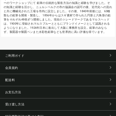
ーのワークショップにて 鉛筆の伝統的な製造方法の知識と経験を学びました。そ
の知識と経験を活かし、ニュルンベルクの市の協議会の認可の後、近代化への流れ
と共に機械化された工場を市内に設立しました。その後、1840年前後には、63種
類もの鉛筆を開発・製造し、 1856年からはスギ素材で作られた円形と六角形の鉛
筆をそれぞれ48色ずつ開発しました。現在のトレードマークであるマルスヘッド
は、1900年に登録されマルスブルーとともにブランドイメージとして認識される
ようになりました。1926年日本に進出して大阪に事務所を設立。鉛筆のみなら
ず、製図器や製図ペンまた水彩色鉛筆なども世界的に高い評価を得ています。
ご利用ガイド
会員規約
配送料
お支払方法
受け渡し方法