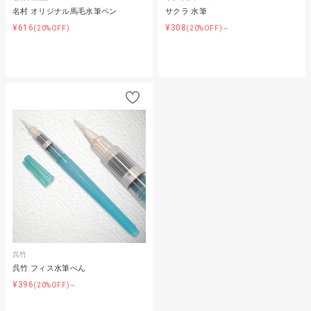
名村 オリジナル馬毛水筆ペン
サクラ 水筆
¥616
¥308
(20%OFF)
(20%OFF)～
呉竹
呉竹 フィス水筆ぺん
¥396
(20%OFF)～