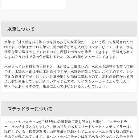
水筆について
水筆は「外で絵を描く際に水を持ち歩くのが不便だ」、という理由で発明された代
物です。水筆はナイロン筆で、柄の部分が水を入れるタンクになっています。水を
適度な量で送り出してくれるので、着彩やボカシが簡単にできます。色替えも布で
先をぬぐうだけで前の色が取れるため、次の作業がスムーズにできます。
水が入っている柄を強く握ると、水が多めに出るため、水の出を調整する事も可能
です。水筆の用途は主に水彩絵具ですが、水彩色鉛筆などにもおすすめです。シン
プルな道具ですが、欲しい水分量を欲しい箇所に塗れるので、水彩画を描かれる方
にはぜひ使用していただきたいアイテムです。サイズもメーカーによっては大・
中・小とありますので、用途によって使い分けるといいでしょう。
ステッドラーについて
ヨハン・セバスチャンが1835年に鉛筆製造工場を設立した事が、「ステッドラ
ー」社の始まりとなりました。彼の祖父であるフリードリッヒ・ステッドラーは、
現存している「鉛筆製造者」の世界最古記録としてニュルンベルク市役所の資料に
その名が残されています。ヨハン・セバスチャンは父であるパウルス・ステッドラ