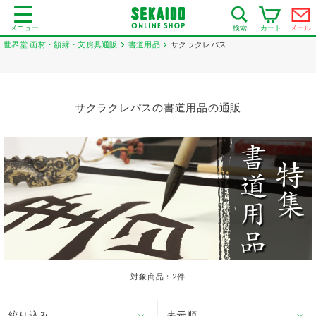
メニュー
カート
メール
検索
世界堂 画材・額縁・文房具通販
書道用品
サクラクレパス
サクラクレパスの書道用品の通販
対象商品：
2
件
絞り込み
表示順