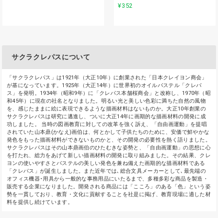
¥352
サクラクレパスについて
「サクラクレパス」は1921年（大正10年）に創業された「日本クレイヨン商会」
が基になっています。1925年（大正14年）に世界初のオイルパステル「クレパ
ス」を発明。1934年（昭和9年）に「クレパス本舗桜商会」と改称し、1970年（昭
和45年）に現在の社名となりました。明るい光と美しい色彩に満ちた自然の風物
を、感じたままに絵に表現できるような描画材料はないものか。大正10年創業の
サクラクレパスは研究に邁進し、ついに大正14年に画期的な描画材料の開発に成
功しました。 当時の図画教育に対しての改革を強く訴え、「自由画運動」を提唱
されていた山本鼎(かなえ)画伯は、何とかして子供たちのために、安価で鮮やかな
発色をもった描画材料ができないものかと、その開発の必要性を熱く語りました。
サクラクレパスはその山本鼎画伯のひたむきな姿勢と、「自由画運動」の思想に心
を打たれ、総力をあげて新しい描画材料の開発に取り組みました。その結果、クレ
ヨンの使いやすさとパステルの美しい発色を兼ね備えた画期的な描画材料である
「クレパス」が誕生しました。また近年では､総合文具メーカーとして､最先端の
オフィス機器･用具から一般的な事務用品にいたるまで、多種多彩な商品を製造・
販売する企業になりました。開発される商品には「こころ」のある「色」という姿
勢を一貫しており、教育・文化に貢献することを社是に掲げ、教育現場に適した材
料を提供し続けています。