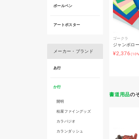
ボールペン
アートポスター
ゴークラ
ジャンボロ
メーカー・ブランド
¥2,376
(10
あ行
か行
書道用品
の
開明
桂屋ファイングッズ
カラバジオ
カランダッシュ