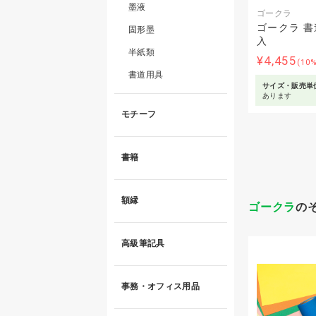
墨液
ゴークラ
ゴークラ 書道
固形墨
入
半紙類
¥4,455
(10
書道用具
サイズ・販売単
あります
モチーフ
書籍
額縁
ゴークラ
の
高級筆記具
事務・オフィス用品