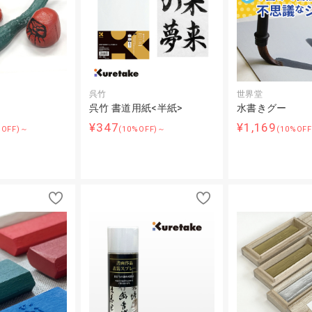
呉竹
世界堂
呉竹 書道用紙<半紙>
水書きグー
¥347
¥1,169
%OFF)～
(10%OFF)～
(10%OF