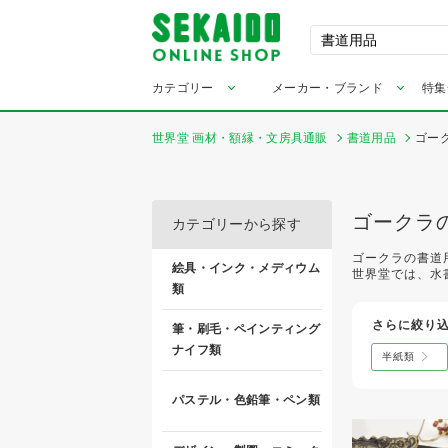
カテゴリー
メーカー・ブランド
特集
世界堂 画材・額縁・文房具通販
書道用品
ゴー
ゴークラ
カテゴリーから探す
ゴークラの書道
絵具・インク・メディウム
世界堂では、水
類
さらに絞り
筆・刷毛・ペインティング
ナイフ類
半紙類
パステル・色鉛筆・ペン類