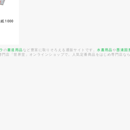
 1000
ラ
の
書道用品
など豊富に取りそろえる通販サイトです。
水書用品
や
墨液
固
の専門店「世界堂」オンラインショップで。人気定番商品をはじめ専門店な