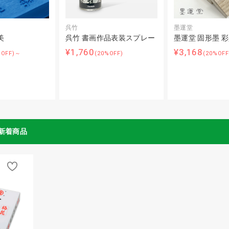
呉竹
墨運堂
美
呉竹 書画作品表装スプレー
墨運堂 固形墨 
¥1,760
¥3,168
%OFF)～
(20%OFF)
(20%OF
新着商品