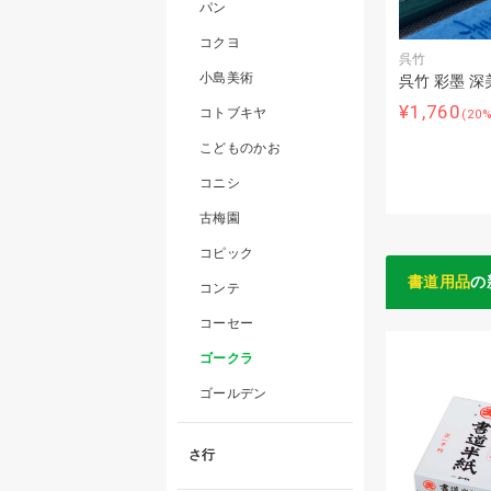
パン
コクヨ
呉竹
小島美術
呉竹 彩墨 深
¥1,760
コトブキヤ
(20
こどものかお
コニシ
古梅園
コピック
書道用品
の
コンテ
コーセー
ゴークラ
ゴールデン
さ行