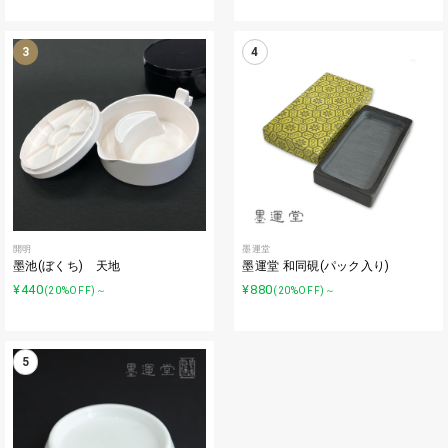
3
4
開明
墨運堂
墨池(ぼくち) 天地
墨運堂 和同硯(パック入り)
¥440
¥880
(20%OFF)～
(20%OFF)～
5