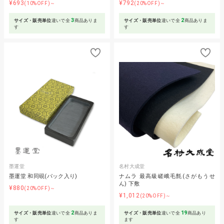
¥693
¥792
(10%OFF)～
(20%OFF)～
3
2
サイズ・販売単位
違いで全
商品ありま
サイズ・販売単位
違いで全
商品ありま
す
す
墨運堂
名村大成堂
墨運堂 和同硯(パック入り)
ナムラ 最高級嵯峨毛氈(さがもうせ
ん) 下敷
¥880
(20%OFF)～
¥1,012
(20%OFF)～
2
19
サイズ・販売単位
違いで全
商品ありま
サイズ・販売単位
違いで全
商品あり
す
ます