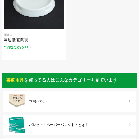
墨運堂
墨運堂 画陶硯
¥792
(20%OFF)～
書道用具
を買ってる人はこんなカテゴリーも見ています
木製パネル
パレット・ペーパーパレット・とき皿