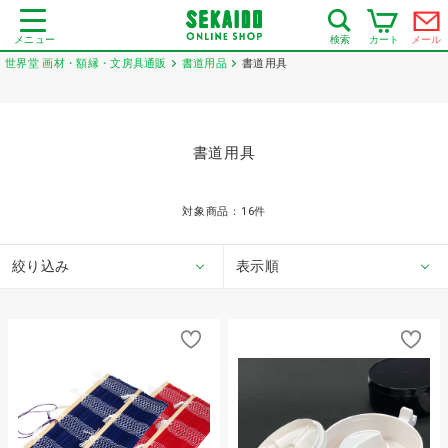
メニュー
カート
メール
検索
世界堂 画材・額縁・文房具通販
書道用品
書道用具
書道用具
対象商品：
16
件
絞り込み
表示順