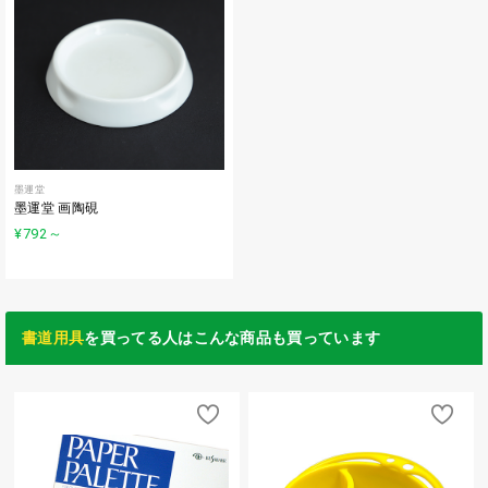
墨運堂
墨運堂 画陶硯
¥792
～
書道用具
を買ってる人はこんな商品も買っています