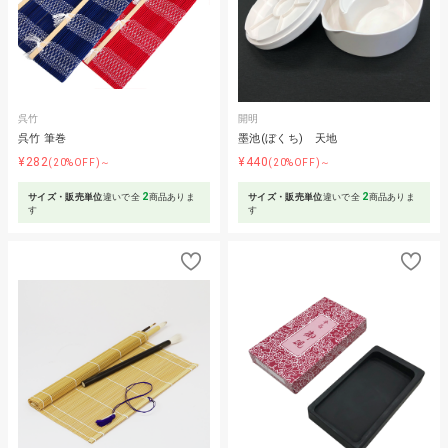
呉竹
開明
呉竹 筆巻
墨池(ぼくち) 天地
¥282
¥440
(20%OFF)～
(20%OFF)～
2
2
サイズ・販売単位
違いで全
商品ありま
サイズ・販売単位
違いで全
商品ありま
す
す