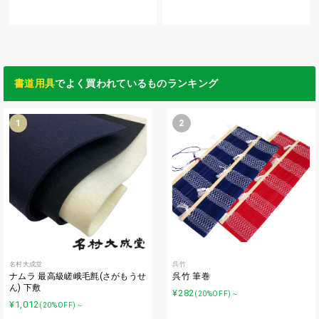
書道用具
でよく買われているものランキング
1
2
名村大成堂
呉竹
ナムラ 最高級嵯峨毛氈(さがもうせ
呉竹 筆巻
ん) 下敷
¥282
(20%OFF)～
¥1,012
(20%OFF)～