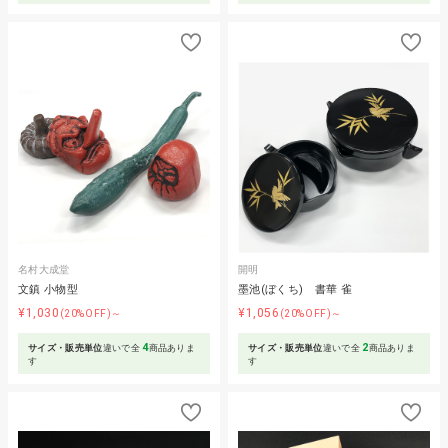
名村大成堂
開明
文鎮 小物型
墨池(ぼくち) 書華 雀
¥1,030
¥1,056
(20%OFF)～
(20%OFF)～
4
2
サイズ・販売単位
違いで全
商品ありま
サイズ・販売単位
違いで全
商品ありま
す
す