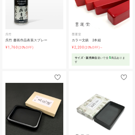
呉竹
墨運堂
呉竹 書画作品表装スプレー
カラー文鎮 2本組
¥1,760
¥2,200
(20%OFF)
(20%OFF)～
5
サイズ・販売単位
違いで全
商品ありま
す