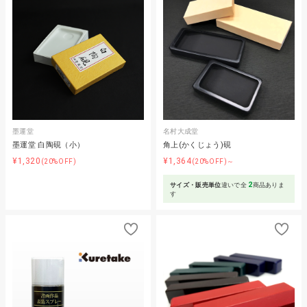
墨運堂
名村大成堂
墨運堂 白陶硯（小）
角上(かくじょう)硯
¥1,320
¥1,364
(20%OFF)
(20%OFF)～
2
サイズ・販売単位
違いで全
商品ありま
す