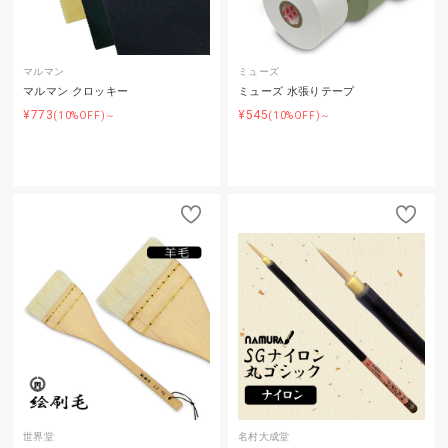
マルマン
ミューズ
マルマン クロッキー
ミューズ 水張りテープ
¥773
¥545
(10%OFF)～
(10%OFF)～
世界堂
名村大成堂