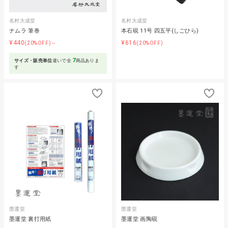
名村大成堂
名村大成堂
ナムラ 筆巻
本石硯 11号 四五平(しごひら)
¥440
¥616
(20%OFF)～
(20%OFF)
7
サイズ・販売単位
違いで全
商品ありま
す
墨運堂
墨運堂
墨運堂 裏打用紙
墨運堂 画陶硯