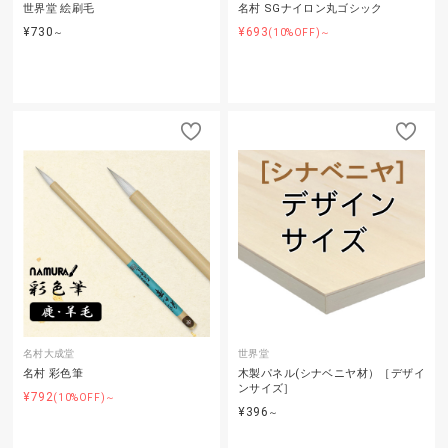
世界堂 絵刷毛
名村 SGナイロン丸ゴシック
¥730
¥693
～
(10%OFF)～
名村大成堂
世界堂
名村 彩色筆
木製パネル(シナベニヤ材）［デザイ
ンサイズ］
¥792
(10%OFF)～
¥396
～