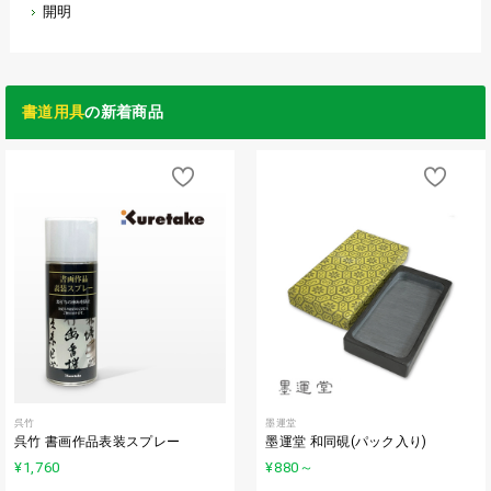
開明
書道用具
の新着商品
呉竹
墨運堂
呉竹 書画作品表装スプレー
墨運堂 和同硯(パック入り)
¥1,760
¥880
～