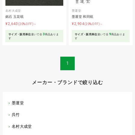
名村大成堂
墨運堂
銘石 玉花硯
墨運堂 和同硯
¥2,640
¥2,904
(20%OFF)～
(20%OFF)～
3
9
サイズ・販売単位
違いで全
商品ありま
サイズ・販売単位
違いで全
商品ありま
す
す
1
メーカー・ブランドで絞り込む
墨運堂
呉竹
名村大成堂