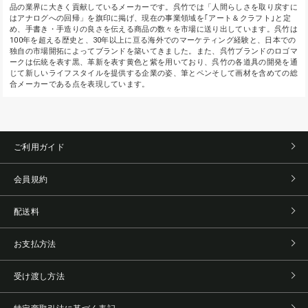
品の業界に大きく貢献しているメーカーです。呉竹では「人間らしさを取り戻すに
はアナログへの回帰」を旗印に掲げ、現在の事業領域を｢アート＆クラフト｣と定
め、手書き・手造りの良さを伝える商品の数々を市場に送り出しています。呉竹は
100年を超える歴史と、30年以上に亘る海外でのマーケティング経験と、日本での
独自の市場開拓によってブランドを築いてきました。また、呉竹ブランドのロゴマ
ークは伝統を表す黒、革新を表す黄色と紫を用いており、呉竹の各道具の開発を通
じて新しいライフスタイルを提供する企業の姿、筆とペンそして画材を含めての総
合メーカーである点を表現しています。
ご利用ガイド
会員規約
配送料
お支払方法
受け渡し方法