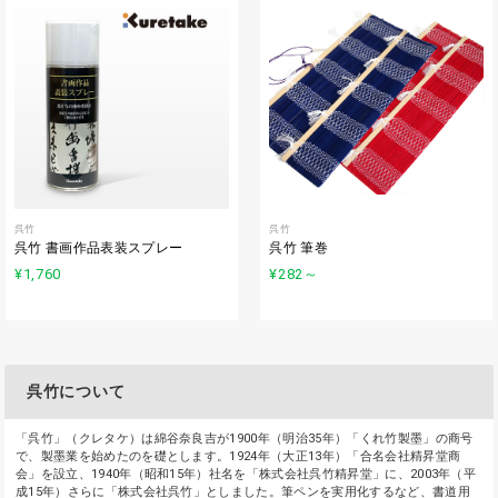
呉竹
呉竹
呉竹 書画作品表装スプレー
呉竹 筆巻
¥1,760
¥282
～
呉竹について
「呉竹」（クレタケ）は綿谷奈良吉が1900年（明治35年）「くれ竹製墨」の商号
で、製墨業を始めたのを礎とします。1924年（大正13年）「合名会社精昇堂商
会」を設立、1940年（昭和15年）社名を「株式会社呉竹精昇堂」に、2003年（平
成15年）さらに「株式会社呉竹」としました。筆ペンを実用化するなど、書道用