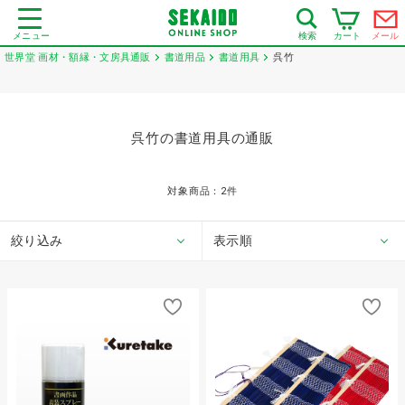
メニュー
カート
メール
検索
世界堂 画材・額縁・文房具通販
書道用品
書道用具
呉竹
呉竹の書道用具の通販
対象商品：
2
件
絞り込み
表示順