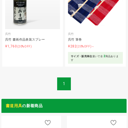
呉竹
呉竹
呉竹 書画作品表装スプレー
呉竹 筆巻
¥1,760
¥282
(20%OFF)
(20%OFF)～
2
サイズ・販売単位
違いで全
商品ありま
す
1
書道用具
の新着商品