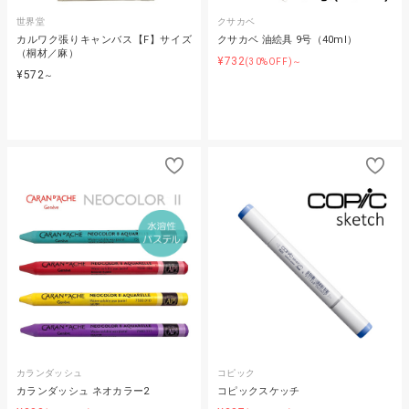
世界堂
クサカベ
カルワク張りキャンバス【F】サイズ
クサカベ 油絵具 9号（40ml）
（桐材／麻）
¥732
(30%OFF)～
¥572
～
カランダッシュ
コピック
カランダッシュ ネオカラー2
コピックスケッチ