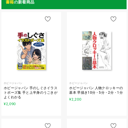
書籍
の新着商品
ホビージャパン
ホビージャパン
ホビージャパン 手のしぐさイラス
ホビージャパン 人物クロッキーの
トポーズ集 手と上半身のうごきが
基本 早描き10分・5分・2分・1分
よくわかる
¥2,200
¥2,090