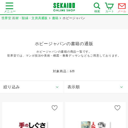
メニュー
カート
メール
検索
世界堂 画材・額縁・文房具通販
書籍
ホビージャパン
ホビージャパンの書籍の通販
ホビージャパンの書籍の商品一覧です。
世界堂では、マンガ技法や美術・構図・教養デッサンなどもご用意しております。
対象商品：
6
件
絞り込み
表示順