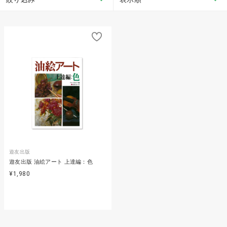
遊友出版
遊友出版 油絵アート 上達編：色
¥1,980