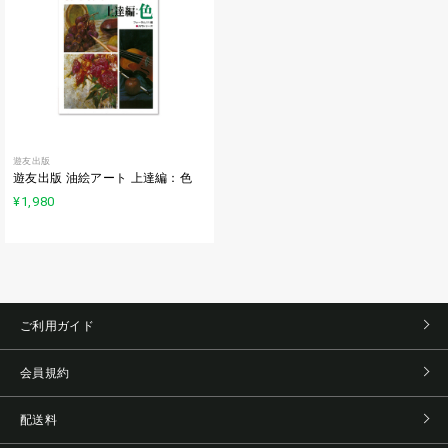
遊友出版
遊友出版 油絵アート 上達編：色
¥1,980
ご利用ガイド
会員規約
配送料