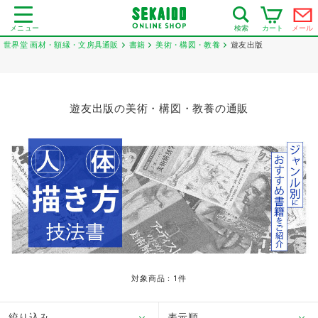
メニュー
カート
メール
検索
世界堂 画材・額縁・文房具通販
書籍
美術・構図・教養
遊友出版
遊友出版の美術・構図・教養の通販
対象商品：
1
件
絞り込み
表示順