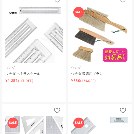
SALE
ウチダ
ウチダ
ウチダ ヘキサスケール
ウチダ 製図用ブラシ
¥1,357
¥880
(10%OFF)～
(13%OFF)～
SALE
SALE