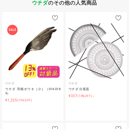
ウチダ
のその他の人気商品
SALE
ウチダ
ウチダ
ウチダ 羽根ボウキ［小］（014-018
ウチダ 分度器
9）
¥337
(10%OFF)～
¥1,225
(13%OFF)