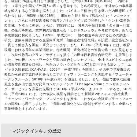
を、独自にPR誌を発刊して展開しました。その後1941年（昭和16年）「内田洋
行」（洋行は中国で「外国人の店」を意味する）と名称変更し、海外からの事務器
械を輸入するなど事業を拡大しました。パイオニア精神を引き継いだ内田憲民（初
代社長）は、1953年（昭和28年）、米国から持ち帰って製品化した「マジックイ
ンキ」、さらに当時製図器械で高度とされたドイツ式で開発した「ケントKD型製
図器械」を次々に発表。さらに、1955年には、国産の手動計算機「タイヨー計算
機」の販売を開始。業界初の実物展示会「ビジネスショウ」を考案する等、新たな
事業開発に努めました。1989年（平成元年）、知の創造を実現するための調査・
研究・啓蒙を目的とする企業内研究所「知的生産性研究所」を設置、設立当初から
一貫して働き方を調査・研究しています。また、1998年（平成10年）には、教育
現場における長年の事業活動や、行政機関、研究機関との連携で培った知見をもと
に、次世代教育のグランドデザインを描く「内田洋行教育総合研究所」を設置しま
した。その後、ネットワークと空間の融合をコンセプトに、全社でユビキタス志向
の情報空間構築を目指し、独自のノウハウで自在にICTを活用できる場として「ユ
ビキタス協創広場CANVAS」2008年（平成19年）を開設し、その中で学校市場の
知見から産官学協同研究をもとにアクティブ・ラーニングを実践する「フューチャ
ークラスルーム」2010年（平成22年）を設置しました。また、強靭で柔軟な組織
風土を生み出す働き方変革コンサルティング「ChangeWorking コンサルティン
グ・サービス」を業界に先駆けて2010年（平成22年）よりスタートすると、2012
年（平成24年）には、その仮説の実証を目的として新川第2オフィスで自社実践
「チェンジ・ワーキング」プロジェクトを推進、これからの会議室プラットフォー
ムの開発にも着手しました。「情報の価値化と知の協創をデザインする」企業へと
事業転換をすすめています。
「マジックインキ」の歴史