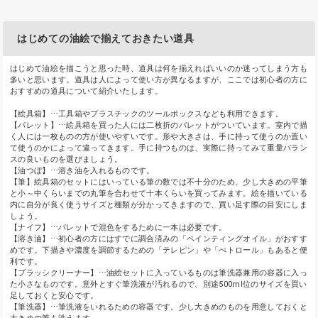
はじめての油絵で揃えておきたい道具
はじめて油絵を描こうと思った時、道具は何を揃えればいいのか迷ってしまう方も
多いと思います。道具は人によって使い方が異なるますが、ここでは初心者の方に
おすすめの道具について紹介いたします。
【絵具箱】⋯工具箱やプラスチックのツールボックスなども利用できます。
【パレット】⋯絵具箱を買った人には二枚折のパレットがついています。室内で描
く人には一枚ものの方が使いやすいです。形や大きさは、手に持って使うのか置い
て使うのかによって違ってきます。手に持つものは、実際に持ってみて重量バラン
スの良いものを選びましょう。
【油つぼ】⋯溶き油を入れるものです。
【筆】絵具箱のセットにはいっている筆の数では不十分のため、少し大きめの平筆
と小～中くらいまでの丸筆を合わせて十本くらいを買ってみます。絵を描いている
内に自分が良く使うサイズと種類が分かってきますので、買い足す際の目安にしま
しょう。
【ナイフ】⋯パレットで混色をするために一本は必要です。
【溶き油】⋯初心者の方にはすでに調合済みの「ペインティングオイル」がおすす
めです。下描きや濃度を調節するための「テレピン」や「ぺトロール」もあると便
利です。
【ブラッシクリーナー】⋯油絵セットに入っているものは筆洗器兼用の容器に入っ
た小さなものです。意外とすぐ筆洗液が汚れるので、別途500ml位のサイズを買い
足しておくと安心です。
【筆洗器】⋯筆洗液をいれるための容器です。少し大きめのものを用意しておくと