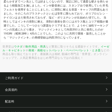
柔らかすぎてペン先としては好ましくないので、筆記に対して適度な硬さを持たせ
るよう樹脂加工を施しました。インキ吸収体には、スタンプ台で使用していた羊毛
フェルトを使用することにしました。に溶剤に耐える容器・キャップの問題もあり
ました。そのころのプラスチックといえば非常に限られており、ポリプロピレン・
ナイロンはまだ発売されておらず、塩ビ・ポリエチレンが出始めた頃でした。 当
時としてはインキの溶剤に耐え、溶剤の蒸発を防ぐにはガラス瓶とユリア樹脂が最
適でした。こうして一つひとつ課題をクリアすることで、ようやく油性マーキング
ペンの完成にたどり着き、 マジックインキとして内田洋行と共に発売したのが
1953年（昭和28年）4月のことでした。 このように共同で開発・販売したことか
ら「マジックインキ」の商標登録は内田洋行になっています。
世界堂は
ウチダ
の
制作用品・用具
など豊富に取りそろえる通販サイトです。
イーゼ
ル・キャビネット
や
画箱・画箱セット
パレット・ペーパーパレット・とき皿
などの
商品も取り揃えております。通販購入は画材, 額縁の専門店「世界堂」オンライン
ショップで。人気定番商品をはじめ専門店ならではの品揃え！
ご利用ガイド
会員規約
配送料