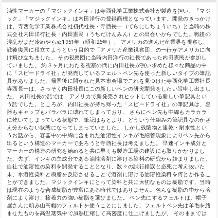
油性マーカーの「マジックインキ」は寺西化学工業株式会社が製造を担い、「マジ
ック」「マジックインキ」は内田洋行の登録商標となっています。開発のきっかけ
は、寺西化学工業株式会社初代社長・寺西長一（てらにしちょういち）と当時の株
式会社内田洋行社長・内田憲民（うちだけんみん）との出会いからでした。戦後の
混乱がまだ冷めやらぬ1951年（昭和26年）、 アメリカの進んだ産業界を視察し、
戦後復興に役立てようという目的で「アメリカ産業視察団」の一行がアメリカに向
け飛び立ちました。 その視察団に当時内田洋行の社長であった内田憲民が参加し
ていました。 約３ヶ月にわたる視察の間に内田社長が買い求めた様々な商品の中
に「スピードライ社」が発売しているフェルトペン先を使った新しいタイプの筆記
具がありました。帰国後に開かれた見本市会場でこれを見つけた寺西化学工業社長
寺西長一は、さっそく内田社長にこの新しいペンの研究開発をしたい旨申し出まし
た。 内田社長の話では、アメリカで新発売されヒットしている新しい筆記具とい
う話でした。ところが、内田社長が持ち帰った「スピードライ社」の筆記具は、容
器もキャップもバラバラに壊れてしまっており、 さらにペン先も中綿もカラカラ
に乾いてしまっている状態で、筆記はもとより、どういう仕組みの筆記具なのかさ
え分からない状態になってしまっていました。 しかし残骸物と速乾・耐水性とい
うお話から、容器中の中綿に含まれた油溶性インキが毛細管現象によりペン先から
出るという構造のマーカーであろうと寺西社長は考えました。 早速インキ成分と
マーカーの構造の研究を始めると共に早くも製造工場の建設にも取りかかりまし
た。先ず、インキの主成分である油性溶剤に溶ける染料の研究から始まりました。
自社で油溶性の染料を開発することとなり、数々の試行錯誤と必死に考え抜いた
末、水溶性染料と樹脂を反応させることで溶剤に溶ける油溶性染料を何とか作るこ
とができました。マジックインキにとって染料と共に大切なものは樹脂です。当時
は現在のような合成樹脂が豊富にある時代ではありません。色んな樹脂の中から溶
剤によく溶け、接着力の強い樹脂を選びました。 ペン先にするフェルトは、帽子
屋さんに頼み山高帽のフェルトを使うことにしました。フェルトペン先は羊毛を絡
ませたものを高温蒸気中で加熱圧縮して高密度に仕上げましたが、 そのままでは