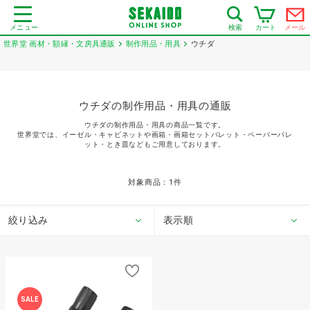
メニュー
カート
メール
検索
世界堂 画材・額縁・文房具通販
制作用品・用具
ウチダ
ウチダの制作用品・用具の通販
ウチダの制作用品・用具の商品一覧です。
世界堂では、イーゼル・キャビネットや画箱・画箱セットパレット・ペーパーパレ
ット・とき皿などもご用意しております。
対象商品：
1
件
絞り込み
表示順
SALE