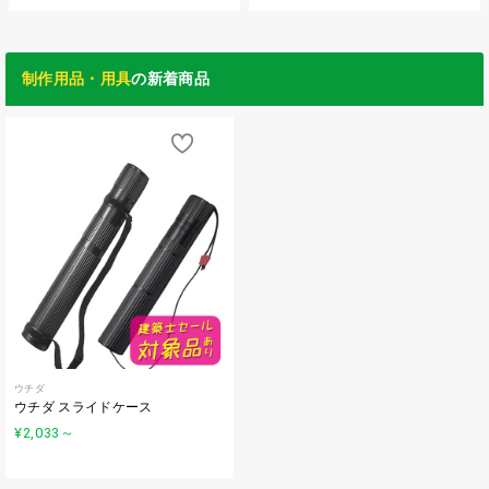
制作用品・用具
の新着商品
ウチダ
ウチダ スライドケース
¥2,033
～