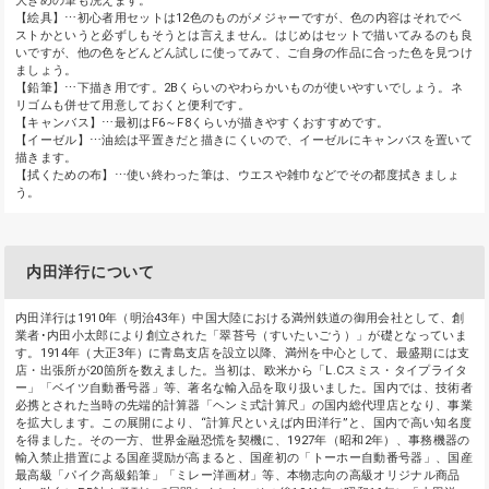
大きめの筆も洗えます。
【絵具】⋯初心者用セットは12色のものがメジャーですが、色の内容はそれでベ
ストかというと必ずしもそうとは言えません。はじめはセットで描いてみるのも良
いですが、他の色をどんどん試しに使ってみて、ご自身の作品に合った色を見つけ
ましょう。
【鉛筆】⋯下描き用です。2Bくらいのやわらかいものが使いやすいでしょう。ネ
リゴムも併せて用意しておくと便利です。
【キャンバス】⋯最初はF6～F8くらいが描きやすくおすすめです。
【イーゼル】⋯油絵は平置きだと描きにくいので、イーゼルにキャンバスを置いて
描きます。
【拭くための布】⋯使い終わった筆は、ウエスや雑巾などでその都度拭きましょ
う。
内田洋行について
内田洋行は1910年（明治43年）中国大陸における満州鉄道の御用会社として、創
業者･内田小太郎により創立された「翠苔号（すいたいごう）」が礎となっていま
す。1914年（大正3年）に青島支店を設立以降、満州を中心として、最盛期には支
店・出張所が20箇所を数えました。当初は、欧米から「L.Cスミス・タイプライタ
ー」「ベイツ自動番号器」等、著名な輸入品を取り扱いました。国内では、技術者
必携とされた当時の先端的計算器「ヘンミ式計算尺」の国内総代理店となり、事業
を拡大します。この展開により、“計算尺といえば内田洋行”と、国内で高い知名度
を得ました。その一方、世界金融恐慌を契機に、1927年（昭和2年）、事務機器の
輸入禁止措置による国産奨励が高まると、国産初の「トーホー自動番号器」、国産
最高級「パイク高級鉛筆」「ミレー洋画材」等、本物志向の高級オリジナル商品