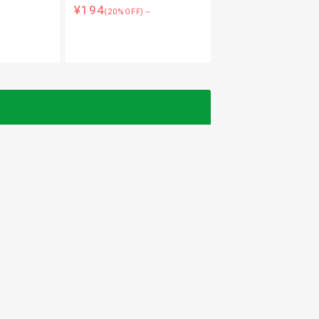
¥194
(20%OFF)～