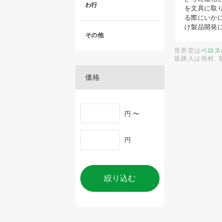
わ行
を文具に取
る際にいか
け製品開発
その他
世界堂は
ベロス
販購入は画材,
価格
円 〜
円
絞り込む