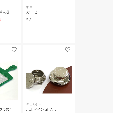
中里
筆洗器
ガーゼ
¥71
F)～
チェルシー
プラ製）
ホルベイン 油ツボ