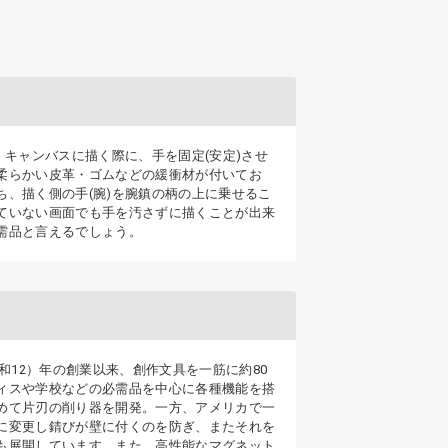
キャンバスに描く際に、手を固定(安定)させ
柔らかい皮革・ゴムなどの緩衝材が付いてお
、描く側の手(腕)を腕鎮の柄の上に乗せるこ
ていない画面でも手を汚さずに描くことが出来
需品と言えるでしょう。
和12）年の創業以来、創作文具を一筋に約80
ィスや学校などの必需品を中心に各種機能を搭
めて片刃の削り器を開発。一方、アメリカで一
に変更し錆びが壁に付くのを防ぎ、またそれを
も展開しています。また、高性能なマグネット