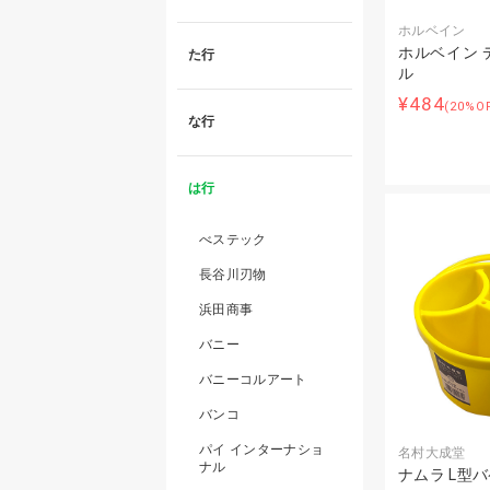
ホルベイン
ホルベイン 
た行
ル
¥484
(20%O
な行
は行
べステック
長谷川刃物
浜田商事
バニー
バニーコルアート
バンコ
パイ インターナショ
名村大成堂
ナル
ナムラ L型