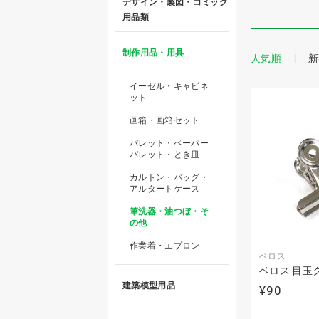
デザイン・製図・コミック
用品類
制作用品・用具
人気順
新
イーゼル・キャビネ
ット
画箱・画箱セット
パレット・ペーパー
パレット・とき皿
カルトン・バッグ・
アルタートケース
筆洗器・油つぼ・そ
の他
作業着・エプロン
ベロス
ベロス 目玉
建築模型用品
¥90