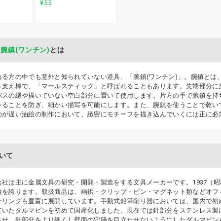
¥55
腕鎮(ワンチン)
とは
れる方の中でも意外と知られていない道具、「腕鎮(ワンチン)」。腕鎮とは、
う支え棒で、「マールスティック」と呼ばれることもあります。先端部分に
バスの縁や描いていない空白部分に置いて使用します。片方の手で腕鎮を持ち
レることを防ぎ、細かい描写を可能にします。また、腕鎮を使うことで乾い
のが遅い油絵の制作において、緻密にモチーフを描き込んでいくには正に必
いて
社は主に金属文具の研究・開発・製造をする文具メーカーです。1937（昭
績を誇ります。取扱商品は、画鋲・クリップ・ピン・マグネット類などオフ
ーリングも豊富に展開しています。手動式鉛筆削り器においては、国内で初
ていたダルマピンを初めて国産化しました。現在では針部分をステンレス製
させ、針部分をより細くし壁面の穴跡を目立たせないようにしたダルマピン