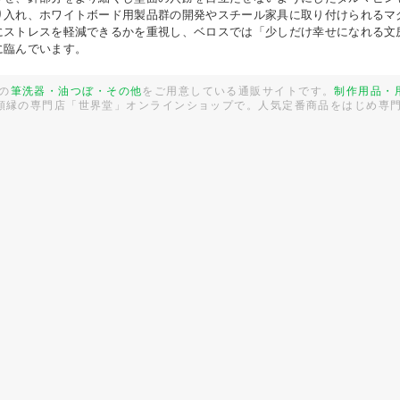
り入れ、ホワイトボード用製品群の開発やスチール家具に取り付けられるマ
にストレスを軽減できるかを重視し、ベロスでは「少しだけ幸せになれる文
に臨んでいます。
の
筆洗器・油つぼ・その他
をご用意している通販サイトです。
制作用品・
 額縁の専門店「世界堂」オンラインショップで。人気定番商品をはじめ専