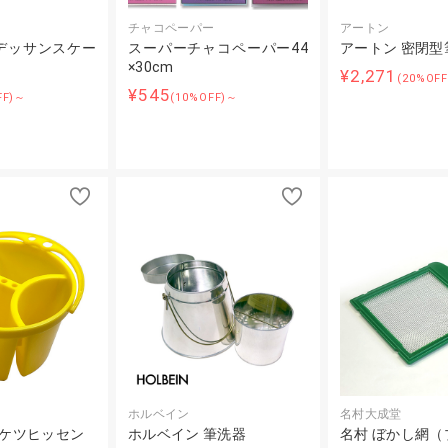
チャコペーパー
アートン
デッサンスケー
スーパーチャコペーパー44
アートン 密閉型
×30cm
¥2,271
(20%OF
¥545
FF)～
(10%OFF)～
ホルベイン
名村大成堂
バケツヒッセン
ホルベイン 筆洗器
名村 ぼかし網（