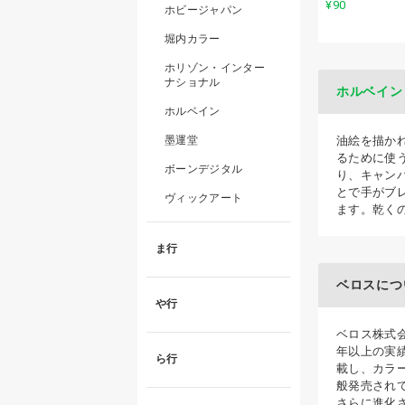
¥90
ホビージャパン
堀内カラー
ホリゾン・インター
ナショナル
ホルベイン 
ホルベイン
墨運堂
油絵を描か
るために使
ボーンデジタル
り、キャン
とで手がブ
ヴィックアート
ます。乾く
ま行
ベロスにつ
や行
ベロス株式会
年以上の実
ら行
載し、カラ
般発売され
さらに進化