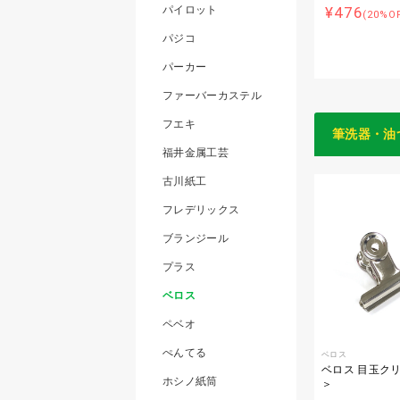
¥476
パイロット
(20%O
パジコ
パーカー
ファーバーカステル
フエキ
筆洗器・油
福井金属工芸
古川紙工
フレデリックス
ブランジール
プラス
ベロス
ペベオ
ぺんてる
ベロス
ベロス 目玉ク
ホシノ紙筒
＞