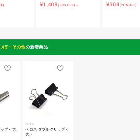
¥1,408
¥308
FF)
(20%OFF)～
(20%OFF)
つぼ・その他
の新着商品
ベロス
リップ＜大
ベロス ダブルクリップ＜
大＞