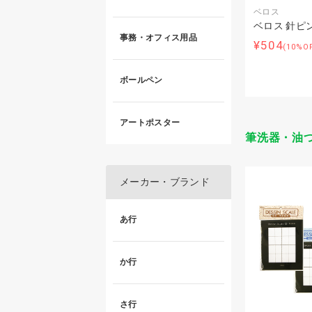
ベロス
ベロス 針ピン 5
事務・オフィス用品
¥504
(10%O
ボールペン
アートポスター
筆洗器・油
メーカー・ブランド
あ行
か行
さ行