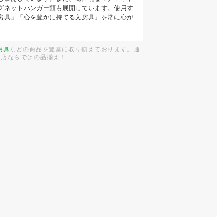
グネットハンガー類も展開しています。使用す
房具」「心を豊かに持てる文房具」を常に心が
用具
などの商品を豊富に取り揃えております。通
門店ならではの品揃え！