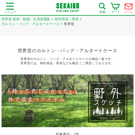
メニュー
カート
メール
検索
世界堂 画材・額縁・文房具通販
制作用品・用具
カルトン・バッグ・アルタートケース
世界堂
世界堂のカルトン・バッグ・アルタートケース
世界堂のカルトン・バッグ・アルタートケースの商品一覧です。
世界堂では、制作用品・用具などを幅広くご用意しております。
対象商品：
1
件