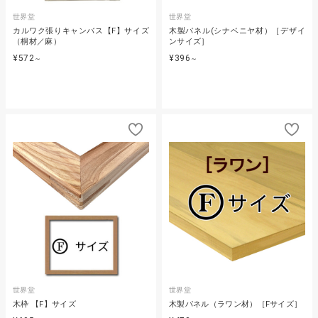
世界堂
世界堂
カルワク張りキャンバス【F】サイズ
木製パネル(シナベニヤ材）［デザイ
（桐材／麻）
ンサイズ］
¥572
¥396
～
～
世界堂
世界堂
木枠 【F】サイズ
木製パネル（ラワン材）［Fサイズ］