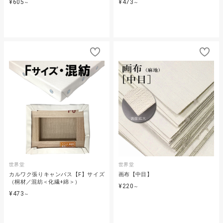
¥605
¥473
～
～
世界堂
世界堂
カルワク張りキャンバス【F】サイズ
画布【中目】
（桐材／混紡＜化繊+綿＞）
¥220
～
¥473
～