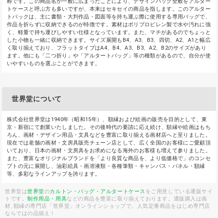
称です。この商品名が一般に広まったことにより、デザインバッグ全般をアルター
トケースと呼ぶ方も多いですが、本来はセキセイの商品を指します。このアルター
トバックは、主に書類・大判作品・図面等を持ち運ぶ際に使用する専用バッグで、
作品を折らずに収納できるのが特徴です。素材はポリプロピレン製で水や汚れに強
く、軽量で持ち運びしやすい仕様となっています。また、マチがあるのでちょっと
した小物も一緒に収納できます。サイズ展開もB4、A3、B3、四切、A2、A1と幅広
く取り揃えており、フラットタイプはA4、B4、A3、B3、A2、B2のサイズがあり
ます。他にも「二つ折り」や「アルタートバッグ」等の種類があるので、自分が使
いやすいものを選ぶことができます。
世界堂について
株式会社世界堂は1940年（昭和15年）、額縁および絵画の販売を目的として、東
京・新宿にて創業いたしました。その後時代の要請に応え続け、額縁や絵画はもち
ろん、画材・デザイン用品・文具などを豊富に取り揃える画材店へと至りました。
現在では老舗の画材・文房具販売チェーン店として、広く全国のお客様にご愛顧頂
いており、日本の画材・文房具をお求めになる海外のお客様も増えて参りました。
また、豊富なオリジナルブランドを「より良質な商品を、より低価格で」のコンセ
プトの元に展開し、油彩絵具・画溶液類・各種筆類・キャンバス・パネル・額縁
等、多彩なラインアップを誇ります。
世界堂は
世界堂
の
カルトン・バッグ・アルタートケース
をご用意している通販サイ
トです。
制作用品・用具
などの商品を豊富に取り揃えております。通販購入は画
材, 額縁の専門店「世界堂」オンラインショップで。人気定番商品をはじめ専門店
ならではの品揃え！