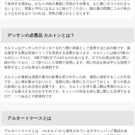
て保存する場合は、かならず絵の裏面に空気が十分通る、また裏にホコリがたまら
ないように、壁面と平行になるように掛けてください。額の裏の四隅にコルク栓の
ようなものをはりつければ、空気の通りがよくなります。
デッサンの必需品 カルトンとは？
カルトンはデッサンやクロッキーを行う際に画板として使用するための物です。紙
を固定する際は別途クリップを用意する必要があります。カルトンには板が1枚の
もの(シングル)と、2枚で1組(ダブル)のものがあります。ダブル仕様は各辺に閉じ
紐が付いており、二つ折りにした状態で使用します。間に作品を挟み平らな状態で
保管することが出来るため便利です。
カルトンの素材は湿度や重力の影響を受けやすいため、適切に保管することが大切
です。上に物を載せておいたり、湿度の高い場所に立てかけておくと、反りや歪み
の原因となるため注意が必要です。また、カルトンを持ち運ぶ際は専用のカルトン
バッグを購入するのがおすすめです。キャンバス作品を持ち運ぶ際にも活用できる
ので、一つあると大変便利です。
アルタートケースとは
アルタートケースとは、<セキセイ>から発売されているデザインバッグ製品の名