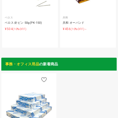
ベロス
共和
ベロス 針ピン 50g(PK-150)
共和 オーバンド
¥504
¥456
(10%OFF)
(10%OFF)～
事務・オフィス用品
の新着商品