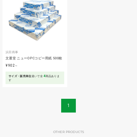
浜田商事
文運堂 ニューOPCコピー用紙 500枚
¥902
～
4
サイズ・販売単位
違いで全
商品ありま
す
1
OTHER PRODUCTS