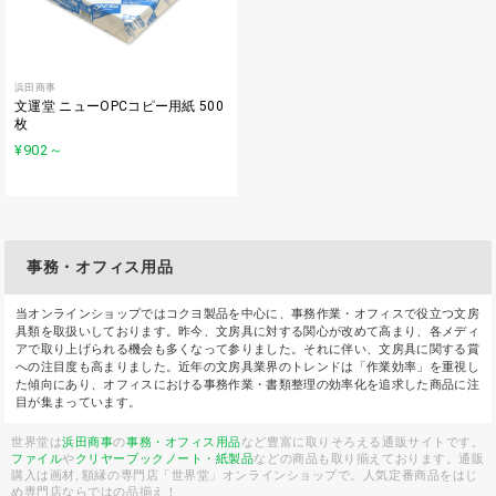
浜田商事
文運堂 ニューOPCコピー用紙 500
枚
¥902
～
事務・オフィス用品
当オンラインショップではコクヨ製品を中心に、事務作業・オフィスで役立つ文房
具類を取扱いしております。昨今、文房具に対する関心が改めて高まり、各メディ
アで取り上げられる機会も多くなって参りました。それに伴い、文房具に関する賞
への注目度も高まりました。近年の文房具業界のトレンドは「作業効率」を重視し
た傾向にあり、オフィスにおける事務作業・書類整理の効率化を追求した商品に注
目が集まっています。
世界堂は
浜田商事
の
事務・オフィス用品
など豊富に取りそろえる通販サイトです。
ファイル
や
クリヤーブック
ノート・紙製品
などの商品も取り揃えております。通販
購入は画材, 額縁の専門店「世界堂」オンラインショップで。人気定番商品をはじ
め専門店ならではの品揃え！