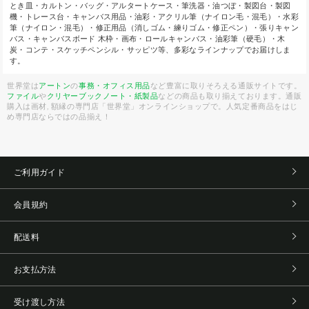
とき皿・カルトン・バッグ・アルタートケース・筆洗器・油つぼ・製図台・製図
機・トレース台・キャンバス用品・油彩・アクリル筆（ナイロン毛・混毛）・水彩
筆（ナイロン・混毛）・修正用品（消しゴム・練りゴム・修正ペン）・張りキャン
バス・キャンバスボード 木枠・画布・ロールキャンバス・油彩筆（硬毛）・木
炭・コンテ・スケッチペンシル・サッピツ等、多彩なラインナップでお届けしま
す。
世界堂は
アートン
の
事務・オフィス用品
など豊富に取りそろえる通販サイトです。
ファイル
や
クリヤーブック
ノート・紙製品
などの商品も取り揃えております。通販
購入は画材, 額縁の専門店「世界堂」オンラインショップで。人気定番商品をはじ
め専門店ならではの品揃え！
ご利用ガイド
会員規約
配送料
お支払方法
受け渡し方法