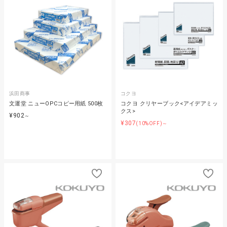
浜田商事
コクヨ
文運堂 ニューOPCコピー用紙 500枚
コクヨ クリヤーブック<アイデアミッ
クス>
¥902
～
¥307
(10%OFF)～