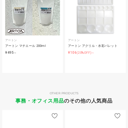
アートン
アートン
アートン マチエール 200ml
アートン アクリル・水彩パレット
¥495
¥106
～
(20%OFF)～
OTHER PRODUCTS
事務・オフィス用品
のその他の人気商品