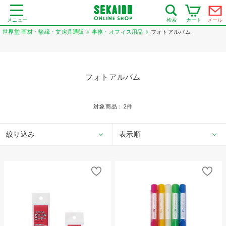
メニュー
カート
メール
検索
世界堂 画材・額縁・文房具通販
事務・オフィス用品
フォトアルバム
フォトアルバム
対象商品：
2
件
絞り込み
表示順