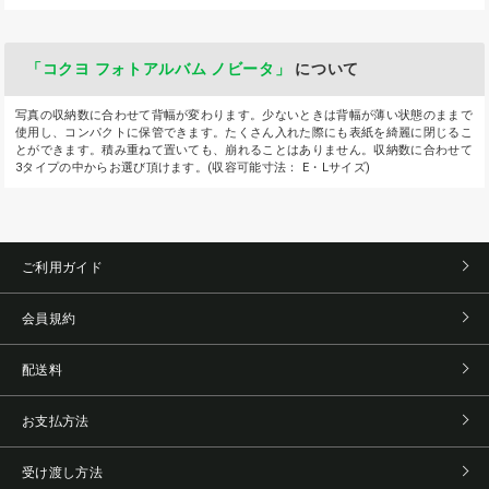
「コクヨ フォトアルバム ノビータ」
について
写真の収納数に合わせて背幅が変わります。少ないときは背幅が薄い状態のままで
使用し、コンパクトに保管できます。たくさん入れた際にも表紙を綺麗に閉じるこ
とができます。積み重ねて置いても、崩れることはありません。収納数に合わせて
3タイプの中からお選び頂けます。(収容可能寸法： E・Lサイズ)
ご利用ガイド
会員規約
配送料
お支払方法
受け渡し方法