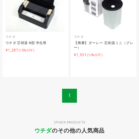
ウチダ
ウチダ
ウチダ 芯研器 N型 学生用
【廃番】ダーレー 芯削器ミニ（グレ
ー）
¥1,287
(10%OFF)
¥1,931
(10%OFF)
1
OTHER PRODUCTS
ウチダ
のその他の人気商品