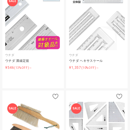
SALE
ウチダ
ウチダ
ウチダ 溝線定規
ウチダ ヘキサスケール
¥546
¥1,357
(13%OFF)～
(10%OFF)～
SALE
SALE