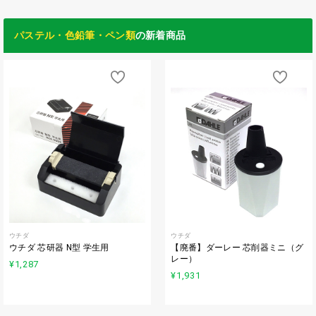
パステル・色鉛筆・ペン類
の新着商品
ウチダ
ウチダ
ウチダ 芯研器 N型 学生用
【廃番】ダーレー 芯削器ミニ（グ
レー）
¥1,287
¥1,931