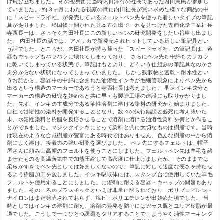
け飛び立ちました。 その視察団に当時内田洋行の社長であった内田憲民が参加し
ていました。 約３ヶ月にわたる視察の間に内田社長が買い求めた様々な商品の中
に「スピードライ社」が発売しているフェルトペン先を使った新しいタイプの筆記
具がありました。帰国後に開かれた見本市会場でこれを見つけた寺西化学工業社長
寺西長一は、さっそく内田社長にこの新しいペンの研究開発をしたい旨申し出まし
た。 内田社長の話では、アメリカで新発売されヒットしている新しい筆記具とい
う話でした。ところが、内田社長が持ち帰った「スピードライ社」の筆記具は、容
器もキャップもバラバラに壊れてしまっており、 さらにペン先も中綿もカラカラ
に乾いてしまっている状態で、筆記はもとより、どういう仕組みの筆記具なのかさ
え分からない状態になってしまっていました。 しかし残骸物と速乾・耐水性とい
うお話から、容器中の中綿に含まれた油溶性インキが毛細管現象によりペン先から
出るという構造のマーカーであろうと寺西社長は考えました。 早速インキ成分と
マーカーの構造の研究を始めると共に早くも製造工場の建設にも取りかかりまし
た。先ず、インキの主成分である油性溶剤に溶ける染料の研究から始まりました。
自社で油溶性の染料を開発することとなり、数々の試行錯誤と必死に考え抜いた
末、水溶性染料と樹脂を反応させることで溶剤に溶ける油溶性染料を何とか作るこ
とができました。マジックインキにとって染料と共に大切なものは樹脂です。当時
は現在のような合成樹脂が豊富にある時代ではありません。色んな樹脂の中から溶
剤によく溶け、接着力の強い樹脂を選びました。 ペン先にするフェルトは、帽子
屋さんに頼み山高帽のフェルトを使うことにしました。フェルトペン先は羊毛を絡
ませたものを高温蒸気中で加熱圧縮して高密度に仕上げましたが、 そのままでは
柔らかすぎてペン先としては好ましくないので、筆記に対して適度な硬さを持たせ
るよう樹脂加工を施しました。インキ吸収体には、スタンプ台で使用していた羊毛
フェルトを使用することにしました。に溶剤に耐える容器・キャップの問題もあり
ました。そのころのプラスチックといえば非常に限られており、ポリプロピレン・
ナイロンはまだ発売されておらず、塩ビ・ポリエチレンが出始めた頃でした。 当
時としてはインキの溶剤に耐え、溶剤の蒸発を防ぐにはガラス瓶とユリア樹脂が最
適でした。こうして一つひとつ課題をクリアすることで、ようやく油性マーキング