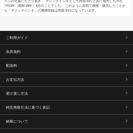
ペンの完成にたどり着き、 マジックインキとして内田洋行と共に発売したのが
1953年（昭和28年）4月のことでした。 このように共同で開発・販売したことか
ら「マジックインキ」の商標登録は内田洋行になっています。
ご利用ガイド
会員規約
配送料
お支払方法
受け渡し方法
特定商取引法に基づく表記
納期について