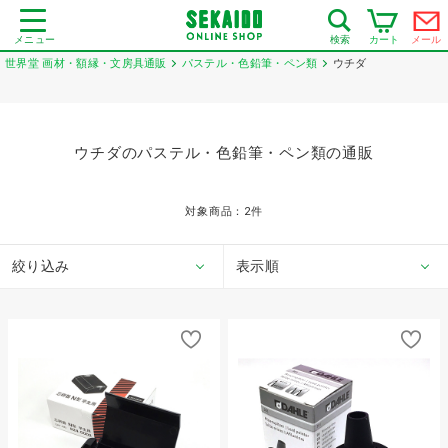
メニュー
カート
メール
検索
世界堂 画材・額縁・文房具通販
パステル・色鉛筆・ペン類
ウチダ
ウチダのパステル・色鉛筆・ペン類の通販
対象商品：
2
件
絞り込み
表示順