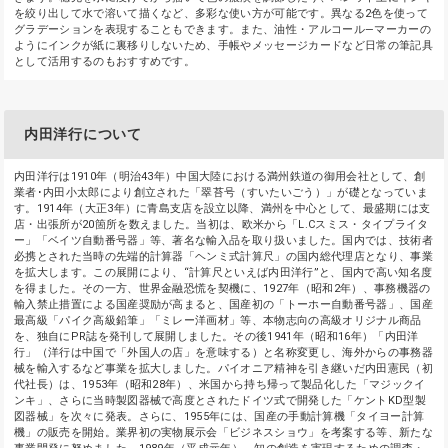
を絞り出して水で溶いて描くなど、多彩な使い方が可能です。異なる2色を使って
グラデーションを表現することもできます。また、油性・アルコール―マーカーの
ようにインクが紙に裏移りしないため、手帳やメッセージカードなど日常の筆記具
として活用するのもおすすめです。
内田洋行について
内田洋行は1910年（明治43年）中国大陸における満州鉄道の御用会社として、創
業者･内田小太郎により創立された「翠苔号（すいたいごう）」が礎となっていま
す。1914年（大正3年）に青島支店を設立以降、満州を中心として、最盛期には支
店・出張所が20箇所を数えました。当初は、欧米から「L.Cスミス・タイプライタ
ー」「ベイツ自動番号器」等、著名な輸入品を取り扱いました。国内では、技術者
必携とされた当時の先端的計算器「ヘンミ式計算尺」の国内総代理店となり、事業
を拡大します。この展開により、“計算尺といえば内田洋行”と、国内で高い知名度
を得ました。その一方、世界金融恐慌を契機に、1927年（昭和2年）、事務機器の
輸入禁止措置による国産奨励が高まると、国産初の「トーホー自動番号器」、国産
最高級「パイク高級鉛筆」「ミレー洋画材」等、本物志向の高級オリジナル商品
を、独自にPR誌を発刊して展開しました。その後1941年（昭和16年）「内田洋
行」（洋行は中国で「外国人の店」を意味する）と名称変更し、海外からの事務器
械を輸入するなど事業を拡大しました。パイオニア精神を引き継いだ内田憲民（初
代社長）は、1953年（昭和28年）、米国から持ち帰って製品化した「マジックイ
ンキ」、さらに当時製図器械で高度とされたドイツ式で開発した「ケントKD型製
図器械」を次々に発表。さらに、1955年には、国産の手動計算機「タイヨー計算
機」の販売を開始。業界初の実物展示会「ビジネスショウ」を考案する等、新たな