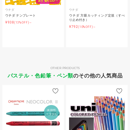
ウチダ
ウチダ
ウチダ テンプレート
ウチダ 方眼カッティング定規（すべ
り止め付き）
¥938
(13%OFF)～
¥792
(10%OFF)～
OTHER PRODUCTS
パステル・色鉛筆・ペン類
のその他の人気商品