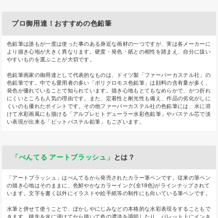
プロ御用達！おすすめの色鉛筆
色鉛筆は誰もが一度は使った事のある身近な画材の一つですが、実は各メーカーに
より描き心地が大きく異なります。硬度・発色・紙との相性を踏まえ、自分に扱い
やすいものを選ぶことが大切です。
色鉛筆画家の御用達として代表的なものは、ドイツ製「ファーバーカステル社」の
色鉛筆です。中でも愛用者の多い「ポリクロモス色鉛筆」は顔料の含有量が多く、
発色が優れていることで知られています。描き心地もとてもなめらかで、かつ折れ
にくいところも人気の理由です。また、定着性と耐光性も備え、作品の劣化がしに
くいのも優れたポイントです。その他ファーバーカステル社の色鉛筆には、水に溶
けて水彩画風にも描ける「アルブレヒトデューラー水彩色鉛筆」やパステル芯で淡
い表現が出来る「ピットパステル鉛筆」もございます。
「ぺんてる アートブラッシュ」
とは？
「アートブラッシュ」はぺんてるから発売されたカラー筆ペンです。従来の筆ペン
の描き心地はそのままに、色鮮やかなカラーインク(全18色)がラインナップされて
います。文字を書く以外にイラストや絵手紙等の制作にも向いている筆ペンです。
水筆と併せて使うことで、ぼかしやにじみなどの本格的な水彩表現をすることもで
きます。穂先を水に浸けてから描いて色の濃淡を調節したり、パレット上にインキ