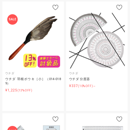
SALE
ウチダ
ウチダ
ウチダ 羽根ボウキ［小］（014-018
ウチダ 分度器
9）
¥337
(10%OFF)～
¥1,225
(13%OFF)