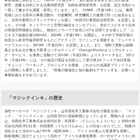
事業開発に努めました。1989年（平成元年）、知の創造を実現するための調査・
研究・啓蒙を目的とする企業内研究所「知的生産性研究所」を設置、設立当初から
一貫して働き方を調査・研究しています。また、1998年（平成10年）には、教育
現場における長年の事業活動や、行政機関、研究機関との連携で培った知見をもと
に、次世代教育のグランドデザインを描く「内田洋行教育総合研究所」を設置しま
した。その後、ネットワークと空間の融合をコンセプトに、全社でユビキタス志向
の情報空間構築を目指し、独自のノウハウで自在にICTを活用できる場として「ユ
ビキタス協創広場CANVAS」2008年（平成19年）を開設し、その中で学校市場の
知見から産官学協同研究をもとにアクティブ・ラーニングを実践する「フューチャ
ークラスルーム」2010年（平成22年）を設置しました。また、強靭で柔軟な組織
風土を生み出す働き方変革コンサルティング「ChangeWorking コンサルティン
グ・サービス」を業界に先駆けて2010年（平成22年）よりスタートすると、2012
年（平成24年）には、その仮説の実証を目的として新川第2オフィスで自社実践
「チェンジ・ワーキング」プロジェクトを推進、これからの会議室プラットフォー
ムの開発にも着手しました。「情報の価値化と知の協創をデザインする」企業へと
事業転換をすすめています。
「マジックインキ」の歴史
油性マーカーの「マジックインキ」は寺西化学工業株式会社が製造を担い、「マジ
ック」「マジックインキ」は内田洋行の登録商標となっています。開発のきっかけ
は、寺西化学工業株式会社初代社長・寺西長一（てらにしちょういち）と当時の株
式会社内田洋行社長・内田憲民（うちだけんみん）との出会いからでした。戦後の
混乱がまだ冷めやらぬ1951年（昭和26年）、 アメリカの進んだ産業界を視察し、
戦後復興に役立てようという目的で「アメリカ産業視察団」の一行がアメリカに向