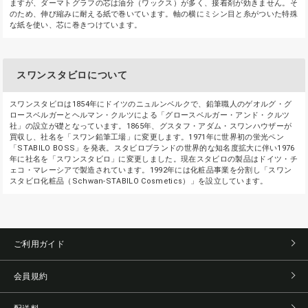
ますが、ダーマトグラフの芯は油分（ワックス）が多く、接着剤が効きません。そ
のため、伸び縮みに耐える紙で巻いています。軸の横にミシン目と糸がついた特殊
な紙を使い、芯に巻きつけています。
スワンスタビロについて
スワンスタビロは1854年にドイツのニュルンベルクで、鉛筆職人のゲオルグ・グ
ロースベルガーとヘルマン・クルツによる「グロースベルガー・アンド・クルツ
社」の設立が礎となっています。1865年、グスタフ・アダム・スワンハウザーが
買収し、社名を「スワン鉛筆工場」に変更します。1971年に世界初の蛍光ペン
「STABILO BOSS」を発表。スタビロブランドの世界的な知名度拡大に伴い1976
年に社名を「スワンスタビロ」に変更しました。現在スタビロの製品はドイツ・チ
ェコ・マレーシアで製造されています。1992年には化粧品事業を分割し「スワン
スタビロ化粧品（Schwan-STABILO Cosmetics）」を設立しています。
ご利用ガイド
会員規約