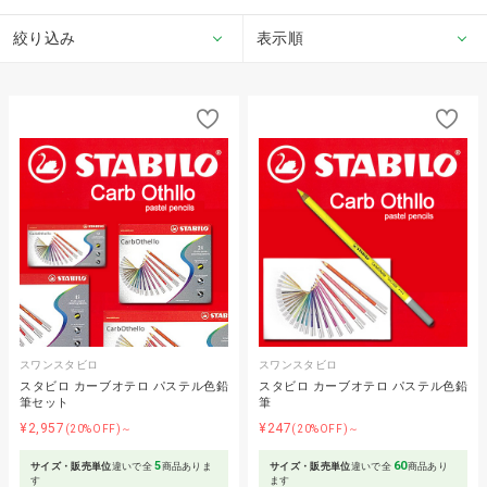
絞り込み
表示順
スワンスタビロ
スワンスタビロ
スタビロ カーブオテロ パステル色鉛
スタビロ カーブオテロ パステル色鉛
筆セット
筆
¥2,957
¥247
(20%OFF)～
(20%OFF)～
5
60
サイズ・販売単位
違いで全
商品ありま
サイズ・販売単位
違いで全
商品あり
す
ます