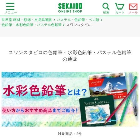
メニュー
カート
メール
検索
世界堂 画材・額縁・文房具通販
パステル・色鉛筆・ペン類
色鉛筆・水彩色鉛筆・パステル色鉛筆
スワンスタビロ
スワンスタビロの色鉛筆・水彩色鉛筆・パステル色鉛筆
の通販
対象商品：
2
件