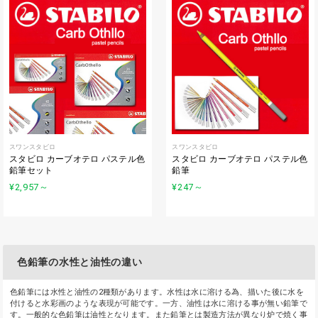
スワンスタビロ
スワンスタビロ
スタビロ カーブオテロ パステル色
スタビロ カーブオテロ パステル色
鉛筆セット
鉛筆
¥2,957
～
¥247
～
色鉛筆の水性と油性の違い
色鉛筆には水性と油性の2種類があります。水性は水に溶ける為、描いた後に水を
付けると水彩画のような表現が可能です。一方、油性は水に溶ける事が無い鉛筆で
す。一般的な色鉛筆は油性となります。また鉛筆とは製造方法が異なり炉で焼く事