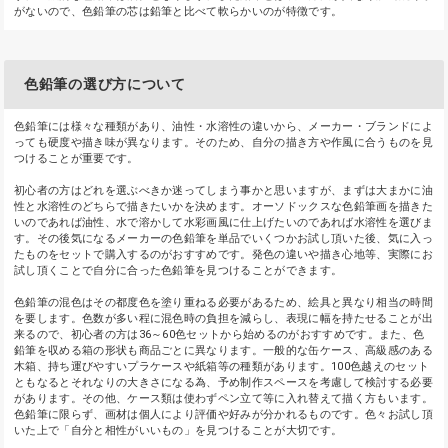
がないので、色鉛筆の芯は鉛筆と比べて軟らかいのが特徴です。
色鉛筆の選び方について
色鉛筆には様々な種類があり、油性・水溶性の違いから、メーカー・ブランドによ
っても硬度や描き味が異なります。そのため、自分の描き方や作風に合うものを見
つけることが重要です。
初心者の方はどれを選ぶべきか迷ってしまう事かと思いますが、まずは大まかに油
性と水溶性のどちらで描きたいかを決めます。オーソドックスな色鉛筆画を描きた
いのであれば油性、水で溶かして水彩画風に仕上げたいのであれば水溶性を選びま
す。その後気になるメーカーの色鉛筆を単品でいくつかお試し頂いた後、気に入っ
たものをセットで購入するのがおすすめです。発色の違いや描き心地等、実際にお
試し頂くことで自分に合った色鉛筆を見つけることができます。
色鉛筆の混色はその都度色を塗り重ねる必要があるため、絵具と異なり相当の時間
を要します。色数が多い程に混色時の負担を減らし、表現に幅を持たせることが出
来るので、初心者の方は36～60色セットから始めるのがおすすめです。また、色
鉛筆を収める箱の形状も商品ごとに異なります。一般的な缶ケース、高級感のある
木箱、持ち運びやすいプラケースや紙箱等の種類があります。100色越えのセット
ともなるとそれなりの大きさになる為、予め制作スペースを考慮して検討する必要
があります。その他、ケース類は使わずペン立て等に入れ替えて描く方もいます。
色鉛筆に限らず、画材は個人により評価や好みが分かれるものです。色々お試し頂
いた上で「自分と相性がいいもの」を見つけることが大切です。