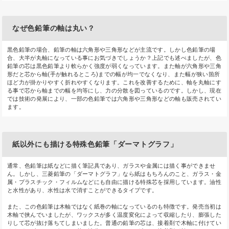
なぜ色鉛筆の軸は丸い？
黒色鉛筆の場合、鉛筆の軸は六角形や三角形などが主流です。しかし色鉛筆の場
合、大半が丸軸になっている事にお気づきでしょうか？上記でも述べましたが、色
鉛筆の芯は黒色鉛筆より軟らかく強度が弱くなっています。また軸が六角形や三角
形だと芯から軸(手が触れるところ)までの幅が均一でなくなり、また幅が狭い箇所
ほど力が掛かりやすく折れやすくなります。これを改善するために、軸を丸軸にす
る事で芯から軸までの幅を均等にし、力の分散を図っているのです。しかし、現在
では技術の発展により、一部の色鉛筆では六角形や三角形などの軸も販売されてい
ます。
紙以外にも描ける特殊色鉛筆「ダーマトグラフ」
通常、色鉛筆は紙などに描く筆記具であり、ガラスや金属には描く事ができませ
ん。しかし、三菱鉛筆の「ダーマトグラフ」なら紙はもちろんのこと、ガラス・金
属・プラスチック・フィルムなどにも自由に描ける特殊芯を採用しています。油性
と水性があり、水性は水で消すことができるタイプです。
また、この色鉛筆は木軸ではなく紙巻の軸になっているのも特徴です。発売当初は
木軸で挟んでいましたが、ワックスが多く温度変化によって収縮したり、膨張した
りして芯が抜け落ちてしまいました。普通の鉛筆の芯は、接着剤で木軸に付けてい