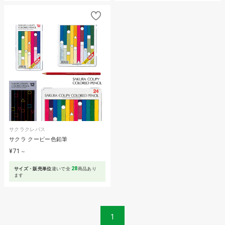
サクラクレパス
サクラ クーピー色鉛筆
¥71
～
28
サイズ・販売単位
違いで全
商品あり
ます
1