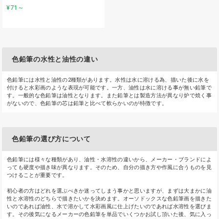
¥71
～
色鉛筆の水性と油性の違い
色鉛筆には水性と油性の2種類があります。水性は水に溶ける為、描いた後に水を
付けると水彩画のような表現が可能です。一方、油性は水に溶ける事が無い鉛筆で
す。一般的な色鉛筆は油性となります。また鉛筆とは製造方法が異なり炉で焼く事
がないので、色鉛筆の芯は鉛筆と比べて軟らかいのが特徴です。
色鉛筆の選び方について
色鉛筆には様々な種類があり、油性・水溶性の違いから、メーカー・ブランドによ
っても硬度や描き味が異なります。そのため、自分の描き方や作風に合うものを見
つけることが重要です。
初心者の方はどれを選ぶべきか迷ってしまう事かと思いますが、まずは大まかに油
性と水溶性のどちらで描きたいかを決めます。オーソドックスな色鉛筆画を描きた
いのであれば油性、水で溶かして水彩画風に仕上げたいのであれば水溶性を選びま
す。その後気になるメーカーの色鉛筆を単品でいくつかお試し頂いた後、気に入っ