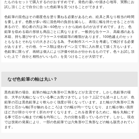
たものをセットで購入するのがおすすめです。発色の違いや描き心地等、実際にお
試し頂くことで自分に合った色鉛筆を見つけることができます。
色鉛筆の混色はその都度色を塗り重ねる必要があるため、絵具と異なり相当の時間
を要します。色数が多い程に混色時の負担を減らし、表現に幅を持たせることが出
来るので、初心者の方は36～60色セットから始めるのがおすすめです。また、色
鉛筆を収める箱の形状も商品ごとに異なります。一般的な缶ケース、高級感のある
木箱、持ち運びやすいプラケースや紙箱等の種類があります。100色越えのセット
ともなるとそれなりの大きさになる為、予め制作スペースを考慮して検討する必要
があります。その他、ケース類は使わずペン立て等に入れ替えて描く方もいます。
色鉛筆に限らず、画材は個人により評価や好みが分かれるものです。色々お試し頂
いた上で「自分と相性がいいもの」を見つけることが大切です。
なぜ色鉛筆の軸は丸い？
黒色鉛筆の場合、鉛筆の軸は六角形や三角形などが主流です。しかし色鉛筆の場
合、大半が丸軸になっている事にお気づきでしょうか？上記でも述べましたが、色
鉛筆の芯は黒色鉛筆より軟らかく強度が弱くなっています。また軸が六角形や三角
形だと芯から軸(手が触れるところ)までの幅が均一でなくなり、また幅が狭い箇所
ほど力が掛かりやすく折れやすくなります。これを改善するために、軸を丸軸にす
る事で芯から軸までの幅を均等にし、力の分散を図っているのです。しかし、現在
では技術の発展により、一部の色鉛筆では六角形や三角形などの軸も販売されてい
ます。