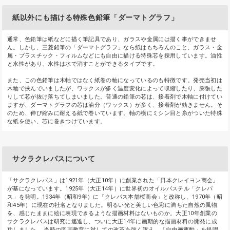
紙以外にも描ける特殊色鉛筆「ダーマトグラフ」
通常、色鉛筆は紙などに描く筆記具であり、ガラスや金属には描く事ができませ
ん。しかし、三菱鉛筆の「ダーマトグラフ」なら紙はもちろんのこと、ガラス・金
属・プラスチック・フィルムなどにも自由に描ける特殊芯を採用しています。油性
と水性があり、水性は水で消すことができるタイプです。
また、この色鉛筆は木軸ではなく紙巻の軸になっているのも特徴です。発売当初は
木軸で挟んでいましたが、ワックスが多く温度変化によって収縮したり、膨張した
りして芯が抜け落ちてしまいました。普通の鉛筆の芯は、接着剤で木軸に付けてい
ますが、ダーマトグラフの芯は油分（ワックス）が多く、接着剤が効きません。そ
のため、伸び縮みに耐える紙で巻いています。軸の横にミシン目と糸がついた特殊
な紙を使い、芯に巻きつけています。
サクラクレパスについて
「サクラクレパス」は1921年（大正10年）に創業された「日本クレイヨン商会」
が基になっています。1925年（大正14年）に世界初のオイルパステル「クレパ
ス」を発明。1934年（昭和9年）に「クレパス本舗桜商会」と改称し、1970年（昭
和45年）に現在の社名となりました。明るい光と美しい色彩に満ちた自然の風物
を、感じたままに絵に表現できるような描画材料はないものか。大正10年創業の
サクラクレパスは研究に邁進し、ついに大正14年に画期的な描画材料の開発に成
功しました。 当時の図画教育に対しての改革を強く訴え、「自由画運動」を提唱