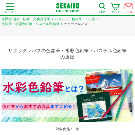
メニュー
カート
メール
検索
世界堂 画材・額縁・文房具通販
パステル・色鉛筆・ペン類
色鉛筆・水彩色鉛筆・パステル色鉛筆
サクラクレパス
サクラクレパスの色鉛筆・水彩色鉛筆・パステル色鉛筆
の通販
対象商品：
3
件