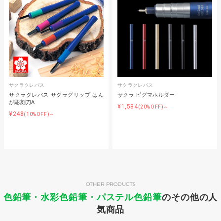
サクラクレパス
サクラクレパス
サクラクレパス サクラグリップ はん
サクラ ピグマホルダー
が彫刻刀A
¥1,584
(20%OFF)～
¥248
(10%OFF)～
OTHER PRODUCTS
色鉛筆・水彩色鉛筆・パステル色鉛筆
のその他の人
気商品