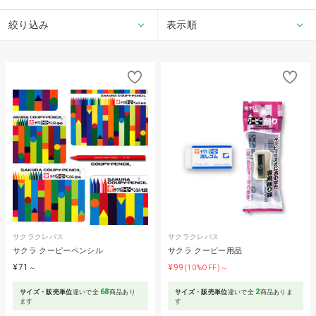
絞り込み
表示順
サクラクレパス
サクラクレパス
サクラ クーピーペンシル
サクラ クーピー用品
¥71
¥99
～
(10%OFF)～
68
2
サイズ・販売単位
違いで全
商品あり
サイズ・販売単位
違いで全
商品ありま
ます
す