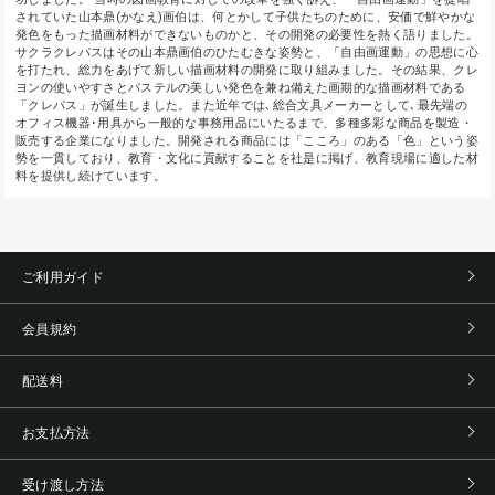
されていた山本鼎(かなえ)画伯は、何とかして子供たちのために、安価で鮮やかな
発色をもった描画材料ができないものかと、その開発の必要性を熱く語りました。
サクラクレパスはその山本鼎画伯のひたむきな姿勢と、「自由画運動」の思想に心
を打たれ、総力をあげて新しい描画材料の開発に取り組みました。その結果、クレ
ヨンの使いやすさとパステルの美しい発色を兼ね備えた画期的な描画材料である
「クレパス」が誕生しました。また近年では､総合文具メーカーとして､最先端の
オフィス機器･用具から一般的な事務用品にいたるまで、多種多彩な商品を製造・
販売する企業になりました。開発される商品には「こころ」のある「色」という姿
勢を一貫しており、教育・文化に貢献することを社是に掲げ、教育現場に適した材
料を提供し続けています。
ご利用ガイド
会員規約
配送料
お支払方法
受け渡し方法