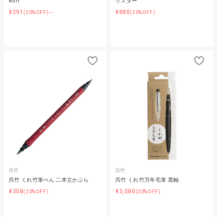
eon
リスター
¥291
¥880
(20%OFF)～
(20%OFF)
呉竹
呉竹
呉竹 くれ竹筆ぺん 二本立かぶら
呉竹 くれ竹万年毛筆 黒軸
¥308
¥3,080
(20%OFF)
(20%OFF)