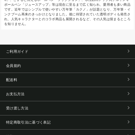
ボールペン「ジュースアップ」等は現在に至るまで広く知られ、愛用者も多い商品
です。近年ではシンプルで使いやすい万年筆「カクノ」が話題となり、万年筆・イ
ンクブーム再来のきっかけとなりました。後に待望されていた透明ボディも発売さ
れ、人気キャラクターとのコラボ商品も展開されるなど、その人気は留まるところ
を知りません。
ご利用ガイド
会員規約
配送料
お支払方法
受け渡し方法
特定商取引法に基づく表記