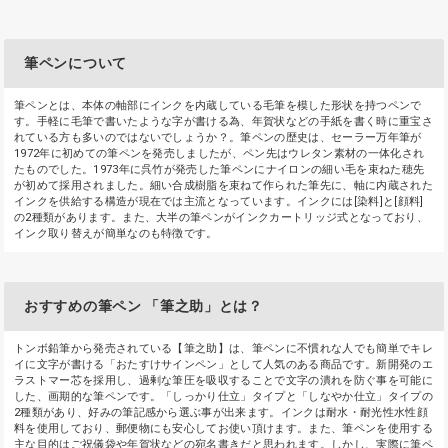
筆ペンについて
筆ペンとは、本体の軸部にインクを内蔵している毛筆を模した形状を持つペンで
す。手軽に毛筆で書いたような字が書ける為、年賀状などの手紙を書く時に重宝さ
れている方も多いのではないでしょうか？。筆ペンの歴史は、セーラー万年筆が
1972年に初めての筆ペンを発売しましたが、ペン先はウレタン素材の一体化され
たものでした。1973年に呉竹が発売した筆ペンにナイロンの細い毛を束ねた穂先
が初めて採用されました。細い合成樹脂を束ねて作られた筆先に、軸に内蔵された
インクを供給する構造が現在では主流となっています。インクには[染料]と[顔料]
の2種類があります。また、大半の筆ペンがインクカートリッジ式となっており、
インク取り替えが簡単なのも特徴です。
おすすめの筆ペン 「筆之助」とは？
トンボ鉛筆から発売されている【筆之助】は、筆ペンに不慣れな人でも簡単でキレ
イに文字が書ける「おたすけサインペン」として人気のある商品です。新開発のエ
ラストマー芯を採用し、過剰な筆圧を吸収することで文字の潰れを防ぐ事を可能に
した、画期的な筆ペンです。「しっかり仕立」タイプと「しなやか仕立」タイプの
2種類があり、好みの筆記感から選ぶ事が出来ます。インクは耐水・耐光性水性顔
料を使用しており、郵便物にも安心してお使い頂けます。また、筆ペンを使用する
主な目的はご祝儀袋や年賀状などの宛名書きだと思われます。しかし、実際に筆ペ