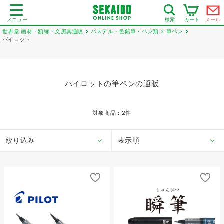
メニュー
カート
メール
検索
世界堂 画材・額縁・文房具通販
パステル・色鉛筆・ペン類
筆ペン
パイロット
パイロットの筆ペンの通販
対象商品：
2
件
絞り込み
表示順