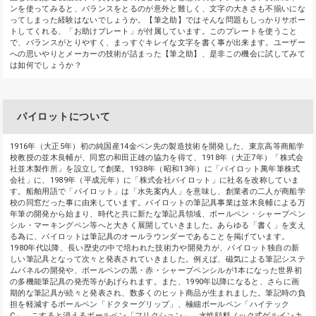
ンを使ってみると、バランスをとるのが意外と難しく、文字の大きさも不揃いにな
ってしまった経験はないでしょうか。【筆之助】ではそんな問題もしっかりサポー
トしてくれる、「お助けプレート」が付属しています。このプレートを使うこと
で、バランスがとりやすく、まっすぐキレイな文字を書く事が出来ます。ユーザー
への思いやりとメーカーの技術が詰まった【筆之助】、是非この機会に試してみて
は如何でしょうか？
パイロットについて
1916年（大正5年）初の純国産14金ペン先の製造技術を開発した、東京高等商船学
校教授の並木良輔が、同窓の和田正雄の協力を得て、1918年（大正7年）「株式会
社並木製作所」を設立して創業。1938年（昭和13年）に「パイロット萬年筆株式
会社」に、1989年（平成元年）に「株式会社パイロット」に社名を改称していま
す。船舶用語で「パイロット」は「水先案内人」を意味し、創業者の二人が商船学
校の同窓だった事に由来しています。パイロットの筆記具事業は並木良輔による万
年筆の開発から始まり、時代と共に新たな筆記具領域、ボールペン・シャープペン
シル・マーキングペン等へと大きく展開していきました。あらゆる「書く」を支え
る為に、パイロットは筆記具のオールラウンダーであることを掲げています。
1980年代以降、長い歴史の中で培われた技術力や開発力が、パイロット独自の新
しい筆記具となって次々と発表されていきました。例えば、磁気による筆記システ
ムパネルの開発や、ボールペンの黒・赤・シャープペンシルが1本になった世界初
の多機能筆記具の発売等があげられます。また、1990年以降になると、さらに画
期的な筆記具が続々と発表され、数多くのヒット商品が生まれました。筆記時の負
担を軽減するボールペン「ドクターグリップ」、極細ボールペン「ハイテック
C」、こすると消えるボールペン「フリクション」、水性顔料ノック式ゲルインキ