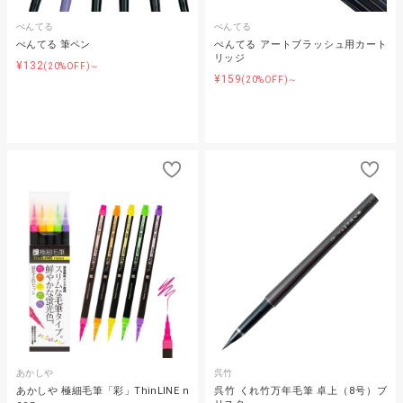
ぺんてる
ぺんてる
ぺんてる 筆ペン
ぺんてる アートブラッシュ用カート
リッジ
¥132
(20%OFF)～
¥159
(20%OFF)～
あかしや
呉竹
あかしや 極細毛筆「彩」ThinLINE n
呉竹 くれ竹万年毛筆 卓上（8号）ブ