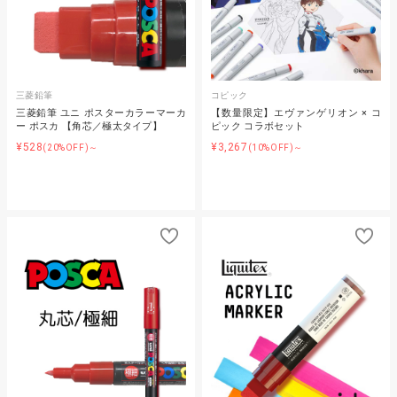
三菱鉛筆
コピック
三菱鉛筆 ユニ ポスターカラーマーカ
【数量限定】エヴァンゲリオン × コ
ー ポスカ 【角芯／極太タイプ】
ピック コラボセット
¥528
¥3,267
(20%OFF)～
(10%OFF)～