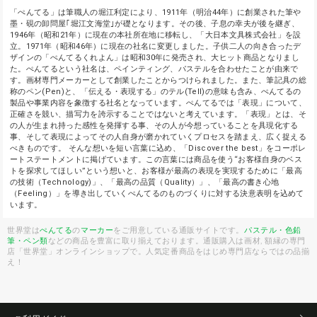
「ぺんてる」は筆職人の堀江利定により、1911年（明治44年）に創業された筆や
墨・硯の卸問屋｢堀江文海堂｣が礎となります。その後、子息の幸夫が後を継ぎ、
1946年（昭和21年）に現在の本社所在地に移転し、「大日本文具株式会社」を設
立。1971年（昭和46年）に現在の社名に変更しました。子供二人の向き合ったデ
ザインの「ぺんてるくれよん」は昭和30年に発売され、大ヒット商品となりまし
た。ぺんてるという社名は、ペインティング、パステルを合わせたことが由来で
す。画材専門メーカーとして創業したことからつけられました。また、筆記具の総
称のペン(Pen)と、「伝える・表現する」のテル(Tell)の意味も含み、ぺんてるの
製品や事業内容を象徴する社名となっています。ぺんてるでは「表現」について、
正確さを競い、描写力を誇示することではないと考えています。「表現」とは、そ
の人が生まれ持った感性を発揮する事、その人が今想っていることを具現化する
事、そして表現によってその人自身が磨かれていくプロセスを踏まえ、広く捉える
べきものです。 そんな想いを短い言葉に込め、「Discover the best」をコーポレ
ートステートメントに掲げています。この言葉には商品を使う“お客様自身のベス
トを探求してほしい”という想いと、お客様が最高の表現を実現するために「最高
の技術（Technology)」、「最高の品質（Quality）」、「最高の書き心地
（Feeling）」を導き出していくぺんてるのものづくりに対する決意表明を込めて
います。
世界堂は
ぺんてる
の
マーカー
をご用意している通販サイトです。
パステル・色鉛
筆・ペン類
などの商品を豊富に取り揃えております。通販購入は画材, 額縁の専門
店「世界堂」オンラインショップで。人気定番商品をはじめ専門店ならではの品揃
え！