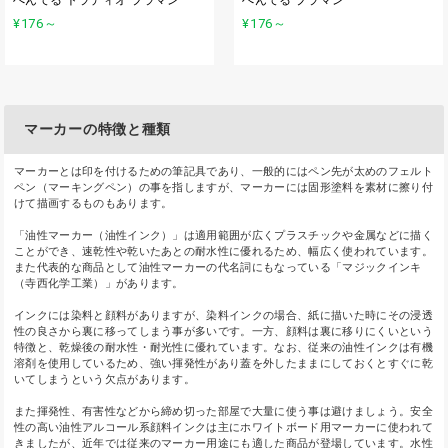
¥176
～
¥176
～
マーカーの特徴と種類
マーカーとは印を付けるための筆記具であり、一般的にはペン先が太めのフェルト
ペン（マーキングペン）の事を指しますが、マーカーには固形塗料を素材に擦り付
けて描画するものもあります。
「油性マーカー（油性インク）」は適用範囲が広くプラスチックや金属などに描く
ことができ、速乾性や乾いたあとの耐水性に優れるため、幅広く使われています。
また代表的な商品として油性マーカーの代名詞にもなっている「マジックインキ
（寺西化学工業）」があります。
インクには染料と顔料がありますが、染料インクの場合、紙に描いた時にその浸透
性の良さから裏に移ってしまう事が多いです。一方、顔料は裏に移りにくいという
特徴と、乾燥後の耐水性・耐光性に優れています。なお、従来の油性インクは有機
溶剤を使用しているため、強い揮発性があり蓋を外したままにしておくとすぐに乾
いてしまうという欠点があります。
また揮発性、有害性などから締め切った部屋で大量に使う事は避けましょう。安全
性の高い油性アルコール系顔料インクは主にホワイトボード用マーカーに使われて
きましたが、近年では従来のマーカー用途にも適した商品が登場しています。水性