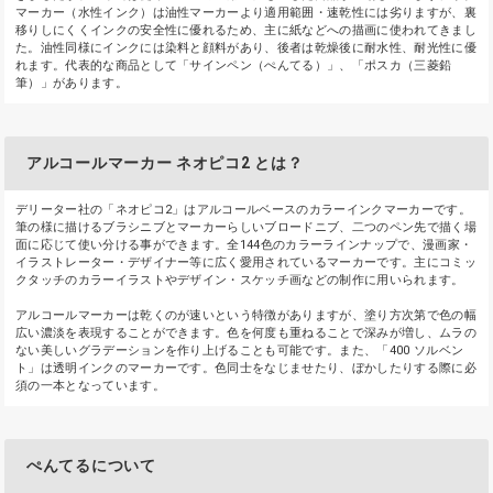
マーカー（水性インク）は油性マーカーより適用範囲・速乾性には劣りますが、裏
移りしにくくインクの安全性に優れるため、主に紙などへの描画に使われてきまし
た。油性同様にインクには染料と顔料があり、後者は乾燥後に耐水性、耐光性に優
れます。代表的な商品として「サインペン（ぺんてる）」、「ポスカ（三菱鉛
筆）」があります。
アルコールマーカー ネオピコ2 とは？
デリーター社の「ネオピコ2」はアルコールベースのカラーインクマーカーです。
筆の様に描けるブラシニブとマーカーらしいブロードニブ、二つのペン先で描く場
面に応じて使い分ける事ができます。全144色のカラーラインナップで、漫画家・
イラストレーター・デザイナー等に広く愛用されているマーカーです。主にコミッ
クタッチのカラーイラストやデザイン・スケッチ画などの制作に用いられます。
アルコールマーカーは乾くのが速いという特徴がありますが、塗り方次第で色の幅
広い濃淡を表現することができます。色を何度も重ねることで深みが増し、ムラの
ない美しいグラデーションを作り上げることも可能です。また、「400 ソルベン
ト」は透明インクのマーカーです。色同士をなじませたり、ぼかしたりする際に必
須の一本となっています。
ぺんてるについて