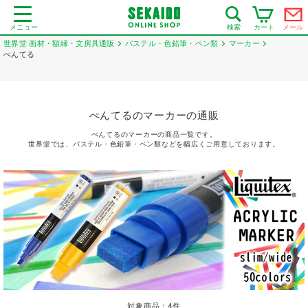
メニュー
カート
メール
検索
世界堂 画材・額縁・文房具通販
パステル・色鉛筆・ペン類
マーカー
ぺんてる
ぺんてるのマーカーの通販
ぺんてるのマーカーの商品一覧です。
世界堂では、パステル・色鉛筆・ペン類などを幅広くご用意しております。
対象商品：
4
件