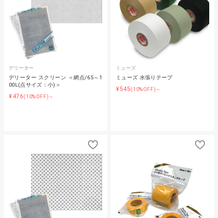
デリーター
ミューズ
デリーター スクリーン ＜網点/65～1
ミューズ 水張りテープ
00L(点サイズ：小)＞
¥545
(10%OFF)～
¥476
(10%OFF)～