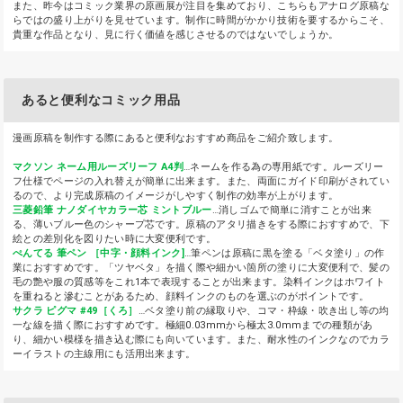
また、昨今はコミック業界の原画展が注目を集めており、こちらもアナログ原稿な
らではの盛り上がりを見せています。制作に時間がかかり技術を要するからこそ、
貴重な作品となり、見に行く価値を感じさせるのではないでしょうか。
あると便利なコミック用品
漫画原稿を制作する際にあると便利なおすすめ商品をご紹介致します。
マクソン ネーム用ルーズリーフ A4判
…ネームを作る為の専用紙です。ルーズリー
フ仕様でページの入れ替えが簡単に出来ます。また、両面にガイド印刷がされてい
るので、より完成原稿のイメージがしやすく制作の効率が上がります。
三菱鉛筆 ナノダイヤカラー芯 ミントブルー
…消しゴムで簡単に消すことが出来
る、薄いブルー色のシャープ芯です。原稿のアタリ描きをする際におすすめで、下
絵との差別化を図りたい時に大変便利です。
ぺんてる 筆ペン ［中字・顔料インク]
…筆ペンは原稿に黒を塗る「ベタ塗り」の作
業におすすめです。「ツヤベタ」を描く際や細かい箇所の塗りに大変便利で、髪の
毛の艶や服の質感等をこれ1本で表現することが出来ます。染料インクはホワイト
を重ねると滲むことがあるため、顔料インクのものを選ぶのがポイントです。
サクラ ピグマ #49［くろ］
…ベタ塗り前の縁取りや、コマ・枠線・吹き出し等の均
一な線を描く際におすすめです。極細0.03mmから極太3.0mmまでの種類があ
り、細かい模様を描き込む際にも向いています。また、耐水性のインクなのでカラ
ーイラストの主線用にも活用出来ます。