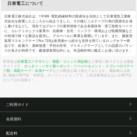
日東電工について
日東電工株式会社は、1918年 電気絶縁材料の国産化を目的として日東電気工業株
式会社を創業したところから始まりました。その後ビニルテープの初の国産化を成
し遂げるなどし、現在ではグループの基幹技術である粘着技術・塗工技術をベース
に、エレクトロニクス業界や、自動車・住宅・インフラ・環境および医療関連など
の領域で様々な製品を提供し、グローバルに事業を展開しています。また、建築塗
装用マスキングテープNo.720は使用者から絶大な支持を得ているロングセラー商
品です。粘着力・基材強度・手切れ性等、マスキングテープとしての品質のバラン
スの良さが特長です。建築塗装用以外にも、作品制作時に幅広くお使い頂けます。
世界堂は
日東電工
の
デザイン・製図・コミック用品類
など豊富に取りそろえる通販
サイトです。
カッター・ハサミ類
や
ボンド・ペーパーセメント・スプレーのり
テー
プ類・両面テープ・水張テープ
などの商品も取り揃えております。通販購入は画
材, 額縁の専門店「世界堂」オンラインショップで。人気定番商品をはじめ専門店
ならではの品揃え！
ご利用ガイド
会員規約
配送料