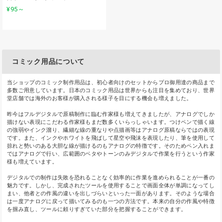
¥95
～
コミック用品について
当ショップのコミック制作用品は、初心者向けのセットからプロ御用達の商品まで
多数ご用意しています。日本のコミック用品は世界からも注目を集めており、世界
堂店舗では海外のお客様が購入される様子を目にする機会も増えました。
昨今はフルデジタルで原稿制作に臨む作家様も増えてきましたが、アナログでしか
描けない表現にこだわる作家様もまだ数多くいらっしゃいます。つけペンで描く線
の強弱やインク溜り、繊細な線の重なりや点描画等はアナログ原稿ならではの表現
です。また、インクやホワイトを飛ばして星空や飛沫を表現したり、筆を使用して
掠れと勢いのある大胆な線が描けるのもアナログの特徴です。そのためペン入れま
ではアナログで行い、広範囲のベタやトーンのみデジタルで作業を行うという作家
様も増えています。
デジタルでの制作は失敗を恐れることなく効率的に作業を進められることが一番の
魅力です。しかし、完成されたツールを使用することで画面全体が単調になってし
まい、他者との作風の違いを出しづらいといった一面があります。そのような場合
は一度アナログに戻って描いてみるのも一つの方法です。本来の自分の作風や特徴
を掴み直し、ツールに頼りすぎていた部分を把握することができます。