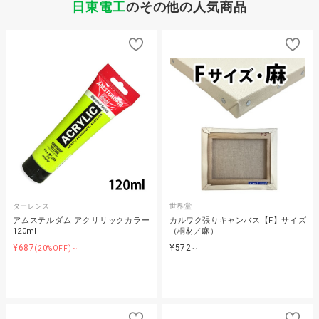
日東電工
のその他の人気商品
ターレンス
世界堂
アムステルダム アクリリックカラー
カルワク張りキャンバス【F】サイズ
120ml
（桐材／麻）
¥687
¥572
(20%OFF)～
～