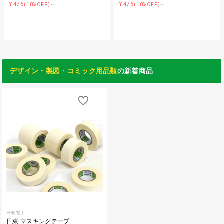
¥476
¥476
(10%OFF)～
(10%OFF)～
デザイン・製図・コミック用品類
の新着商品
日東電工
日東 マスキングテープ