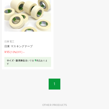
日東電工
日東 マスキングテープ
¥95
(10%OFF)～
9
サイズ・販売単位
違いで全
商品ありま
す
1
OTHER PRODUCTS