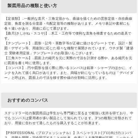
製図用品の種類と使い方
【定規類】…一般的な直尺・三角定規から、曲線を描くための雲形定規・自在曲線
定規、角度を測る分度器・勾配定規等の種類があります。メモリ表記や素材にも
各々違いがあり、用途に応じて選びます。
【曲尺(さしがね・スコヤ)】…木工・工作等で便利な直角を検査するための道具で
す。
【テンプレート】…図形・記号・英数字等が正確に描けるプレートです。設計・製
図・デザイン等、用途別に応じた様々な種類で展開されています。ウチダ製「建築
士 受験者用定規」テンプレートのお取扱いもございます。
【三角スケール】…図面上の縮尺を元に実際の寸法を計測する際や、ある縮尺を元
に図面を書く時に使用します。
【コンパス】…円や図形を描く際に用いるコンパスは鉛筆・シャープのほかに、イ
ンクを入れて描く烏口があります。また、両端が針になっているものは「デバイダ
ー」と呼ばれ、図面上の寸法を移す際や線の分割時に活用します。
おすすめのコンパス
ステッドラー社の製図用品は学生から専門家に至るまで根強い支持を得ており、中
でもコンパスは愛用者が多い製品として知られています。3つの種類に分類されて
おり、用途に合わせて適したものを購入することが出来ます。
【PROFESSIONAL（プロフェッショナル）】スペシャリスト(プロ)向けのコンパ
ス。両脚を開閉・完全固定することが出来、中車による微調整が可能。ニッケルメ