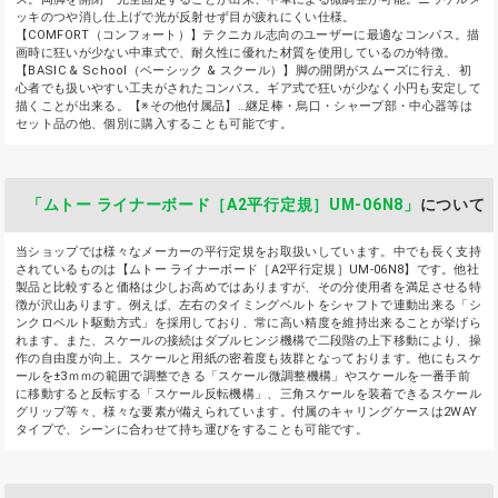
ッキのつや消し仕上げで光が反射せず目が疲れにくい仕様。
【COMFORT（コンフォート）】テクニカル志向のユーザーに最適なコンパス。描
画時に狂いが少ない中車式で、耐久性に優れた材質を使用しているのが特徴。
【BASIC & School（ベーシック & スクール）】脚の開閉がスムーズに行え、初
心者でも扱いやすい工夫がされたコンパス。ギア式で狂いが少なく小円も安定して
描くことが出来る。【※その他付属品】…継足棒・烏口・シャープ部・中心器等は
セット品の他、個別に購入することも可能です。
「ムトー ライナーボード［A2平行定規］UM-06N8」
について
当ショップでは様々なメーカーの平行定規をお取扱いしています。中でも長く支持
されているものは【ムトー ライナーボード［A2平行定規］UM-06N8】です。他社
製品と比較すると価格は少しお高めではありますが、その分使用者を満足させる特
徴が沢山あります。例えば、左右のタイミングベルトをシャフトで連動出来る「シ
ンクロベルト駆動方式」を採用しており、常に高い精度を維持出来ることが挙げら
れます。また、スケールの接続はダブルヒンジ機構で二段階の上下移動により、操
作の自由度が向上。スケールと用紙の密着度も抜群となっております。他にもスケ
ールを±3ｍｍの範囲で調整できる「スケール微調整機構」やスケールを一番手前
に移動すると反転する「スケール反転機構」、三角スケールを装着できるスケール
グリップ等々、様々な要素が備えられています。付属のキャリングケースは2WAY
タイプで、シーンに合わせて持ち運びをすることも可能です。