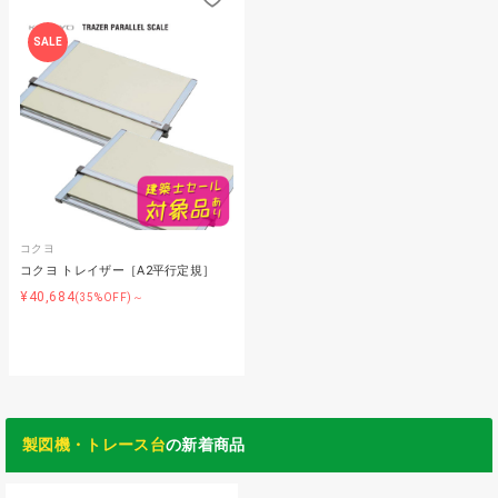
SALE
コクヨ
コクヨ トレイザー［A2平行定規］
¥40,684
(35%OFF)～
製図機・トレース台
の新着商品