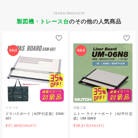
OTHER PRODUCTS
製図機・トレース台
のその他の人気商品
SALE
SALE
ドラパス
武藤工業
ドラパスボード［A2平行定規］DXM-
ムトー ライナーボード［A2平行定
601
規］UM-06N8
¥31,460
¥38,610
(35%OFF)
(35%OFF)