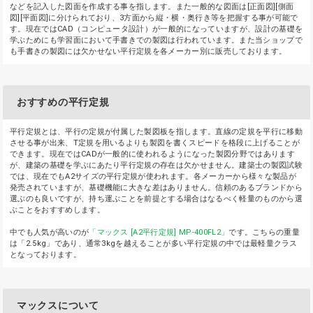
などを記入した図面を作成する事を指します。また一般的な図面は[正面図][側面
図][平面図]に分けられており、3方面から縦・横・奥行き等を把握する事が可能で
す。現在ではCAD（コンピュータ設計）が一般的になっていますが、設計の基礎を
学ぶためにも学習面において手書きでの製図は行われています。また当ショップで
も手書きの製図には欠かせない平行定規を各メーカー別に販売しております。
おすすめの平行定規
平行定規とは、平行の定規が付属した製図板を指します。直線の定規を平行に移動
させる事が出来、T定規を用いるよりも製図を書くスピードを格段に上げることが
できます。現在ではCADが一般的に使われるようになった製図分野ではあります
が、建築の基礎を学ぶにあたり平行定規の存在は欠かせません。建築士の製図試験
では、現在でもA2サイズの平行定規が使われます。各メーカーから様々な製品が
発売されていますが、基礎機能に大きな差はありません。信頼のあるブランドから
選ぶのも良いですが、持ち運ぶことを前提とする場合はなるべく軽量のものから選
ぶことをおすすめします。
中でも人気が高いのが
「マックス [A2平行定規] MP-400FL2」
です。こちらの重量
は「2.5kg」であり、通常3kgを越えることが多い平行定規の中では最軽量クラス
となっております。
マックスについて