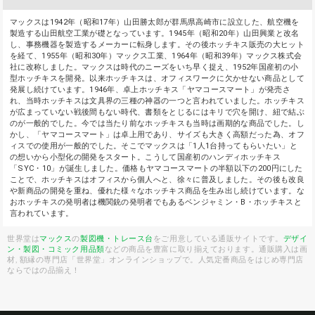
マックスは1942年（昭和17年）山田勝太郎が群馬県高崎市に設立した、航空機を
製造する山田航空工業が礎となっています。1945年（昭和20年）山田興業と改名
し、事務機器を製造するメーカーに転身します。その後ホッチキス販売の大ヒット
を経て、1955年（昭和30年）マックス工業、1964年（昭和39年）マックス株式会
社に改称しました。マックスは時代のニーズをいち早く捉え、1952年国産初の小
型ホッチキスを開発。以来ホッチキスは、オフィスワークに欠かせない商品として
発展し続けています。1946年、卓上ホッチキス「ヤマコースマート」が発売さ
れ、当時ホッチキスは文具界の三種の神器の一つと言われていました。ホッチキス
が広まっていない戦後間もない時代、書類をとじるにはキリで穴を開け、紐で結ぶ
のが一般的でした。今では当たり前なホッチキスも当時は画期的な商品でした。し
かし、「ヤマコースマート」は卓上用であり、サイズも大きく高額だった為、オフ
ィスでの使用が一般的でした。そこでマックスは「1人1台持ってもらいたい」と
の想いから小型化の開発をスタート。こうして国産初のハンディホッチキス
「SYC・10」が誕生しました。価格もヤマコースマートの半額以下の200円にした
ことで、ホッチキスはオフィスから個人へと、徐々に普及しました。その後も改良
や新商品の開発を重ね、優れた様々なホッチキス商品を生み出し続けています。な
おホッチキスの発明者は機関銃の発明者でもあるベンジャミン・B・ホッチキスと
言われています。
世界堂は
マックス
の
製図機・トレース台
をご用意している通販サイトです。
デザイ
ン・製図・コミック用品類
などの商品を豊富に取り揃えております。通販購入は画
材, 額縁の専門店「世界堂」オンラインショップで。人気定番商品をはじめ専門店
ならではの品揃え！