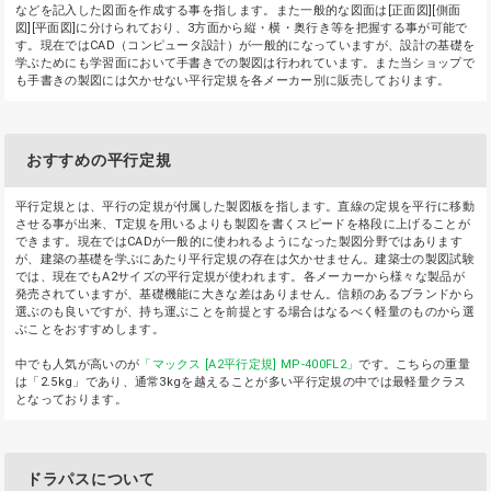
などを記入した図面を作成する事を指します。また一般的な図面は[正面図][側面
図][平面図]に分けられており、3方面から縦・横・奥行き等を把握する事が可能で
す。現在ではCAD（コンピュータ設計）が一般的になっていますが、設計の基礎を
学ぶためにも学習面において手書きでの製図は行われています。また当ショップで
も手書きの製図には欠かせない平行定規を各メーカー別に販売しております。
おすすめの平行定規
平行定規とは、平行の定規が付属した製図板を指します。直線の定規を平行に移動
させる事が出来、T定規を用いるよりも製図を書くスピードを格段に上げることが
できます。現在ではCADが一般的に使われるようになった製図分野ではあります
が、建築の基礎を学ぶにあたり平行定規の存在は欠かせません。建築士の製図試験
では、現在でもA2サイズの平行定規が使われます。各メーカーから様々な製品が
発売されていますが、基礎機能に大きな差はありません。信頼のあるブランドから
選ぶのも良いですが、持ち運ぶことを前提とする場合はなるべく軽量のものから選
ぶことをおすすめします。
中でも人気が高いのが
「マックス [A2平行定規] MP-400FL2」
です。こちらの重量
は「2.5kg」であり、通常3kgを越えることが多い平行定規の中では最軽量クラス
となっております。
ドラパスについて