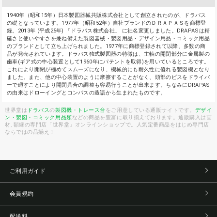
1940年（昭和15年）日本製図器械共販株式会社として創立されたのが、ドラパス
の礎となっています。1977年（昭和52年）自社ブランドのＤＲＡＰＡＳを商標登
録。2013年 (平成25年) 「ドラパス株式会社」 に社名変更しました。DRAPASは精
確さと使いやすさを兼ね備えた製図器械・製図用品・デザイン用品・コミック用品
のブランドとして立ち上げられました。1977年に商標登録されて以降、多数の商
品が発売されています。ドラパス独式製図器の特徴は、主軸の開閉部分に金属製の
歯車(ギア式の中心装置として1960年にパテントを取得)を用いているところです。
これにより開閉が極めてスムーズになり、機械的にも耐久性に優れる製図機となり
ました。また、他の中心装置のように摩擦することがなく、頭部のビスをドライバ
ーで廻すことにより開閉具合の調整も容易行うことが出来ます。ちなみにDRAPAS
の由来はドローイングとコンパスの造語から生まれたものです。
世界堂は
ドラパス
の
製図機・トレース台
をご用意している通販サイトです。
デザイ
ン・製図・コミック用品類
などの商品を豊富に取り揃えております。通販購入は画
材, 額縁の専門店「世界堂」オンラインショップで。人気定番商品をはじめ専門店
ならではの品揃え！
ご利用ガイド
会員規約
配送料