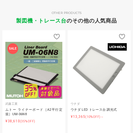
OTHER PRODUCTS
製図機・トレース台
のその他の人気商品
SALE
武藤工業
ウチダ
ムトー ライナーボード［A2平行定
ウチダ LED トレース台 調光式
規］UM-06N8
¥13,365
(10%OFF)～
¥38,610
(35%OFF)