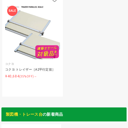
SALE
コクヨ
コクヨ トレイザー［A2平行定規］
¥40,684
(35%OFF)～
製図機・トレース台
の新着商品