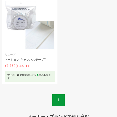
ミューズ
ネーシェン キャンバステープT
¥3,762
(10%OFF)～
5
サイズ・販売単位
違いで全
商品ありま
す
1
メーカー・ブランドで絞り込む