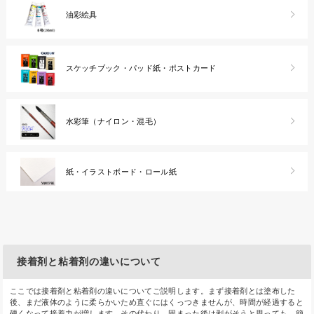
油彩絵具
スケッチブック・パッド紙・ポストカード
水彩筆（ナイロン・混毛）
紙・イラストボード・ロール紙
接着剤と粘着剤の違いについて
ここでは接着剤と粘着剤の違いについてご説明します。まず接着剤とは塗布した
後、まだ液体のように柔らかいため直ぐにはくっつきませんが、時間が経過すると
硬くなって接着力が増します。その代わり、固まった後は剥がそうと思っても、簡