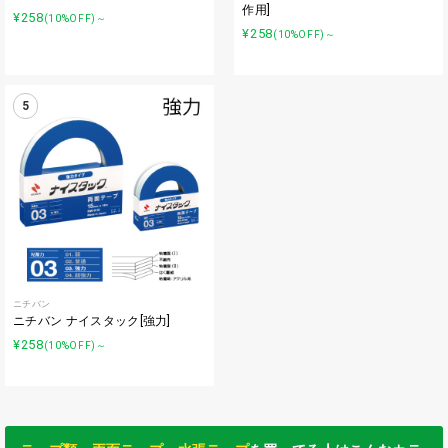
作用]
¥258
(10%OFF)～
¥258
(10%OFF)～
5
ニチバン
ニチバン ナイスタック[強力]
¥258
(10%OFF)～