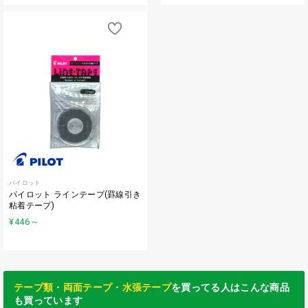
パイロット
パイロット ラインテープ(罫線引き
粘着テープ)
¥446
～
テープ類・両面テープ・水張テープ
を買ってる人はこんな商品
も買っています