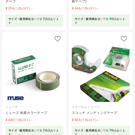
テープ
着テープ)
¥396
¥446
(10%OFF)～
(10%OFF)～
2
4
サイズ・販売単位
違いで全
商品ありま
サイズ・販売単位
違いで全
商品ありま
す
す
ミューズ
スリーエムジャパン
ミューズ 粘着カラーテープ
スコッチ メンディングテープ
¥446
¥466
(10%OFF)～
(10%OFF)～
2
7
サイズ・販売単位
違いで全
商品ありま
サイズ・販売単位
違いで全
商品ありま
す
す