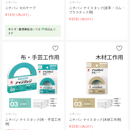
ニチバン
ニチバン
ニチバン セロテープ
ニチバン ナイスタック[皮革・ゴム・
プラスチック用]
¥169
(10%OFF)～
¥258
(10%OFF)
11
サイズ・販売単位
違いで全
商品あり
ます
ニチバン
ニチバン
ニチバン ナイスタック[布・手芸工作
ニチバン ナイスタック[木材工作用]
用]
¥258
(10%OFF)