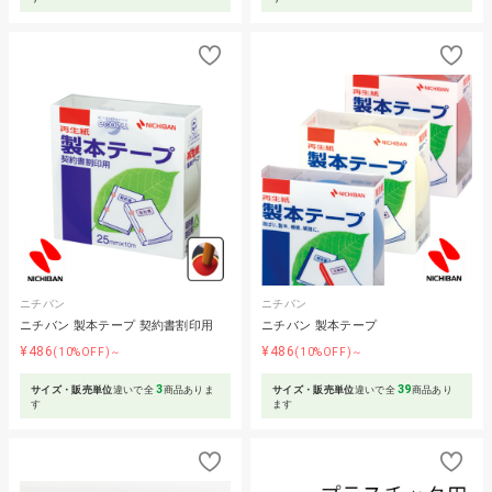
ニチバン
ニチバン
ニチバン 製本テープ 契約書割印用
ニチバン 製本テープ
¥486
¥486
(10%OFF)～
(10%OFF)～
3
39
サイズ・販売単位
違いで全
商品ありま
サイズ・販売単位
違いで全
商品あり
す
ます