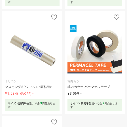
す
す
トリコン
堀内カラー
マスキングSPフィルム<高粘着>
堀内カラー パーマセルテープ
¥1,584
¥3,069
(10%OFF)～
～
3
2
サイズ・販売単位
違いで全
商品ありま
サイズ・販売単位
違いで全
商品ありま
す
す