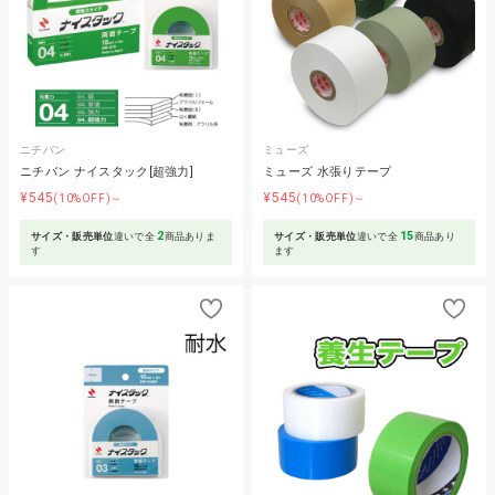
ニチバン
ミューズ
ニチバン ナイスタック[超強力]
ミューズ 水張りテープ
¥545
¥545
(10%OFF)～
(10%OFF)～
2
15
サイズ・販売単位
違いで全
商品ありま
サイズ・販売単位
違いで全
商品あり
す
ます