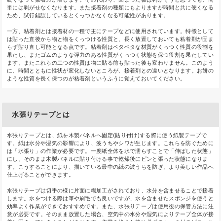
単には剥がせなくなります。また接着剤の種類にもよりますが時間と共に硬くなる
ため、試行錯誤しているとくっつかなくなる可能性があります。
一方、粘着剤とは接着材の一種で主にテープなどに使用されています。特徴として
は貼った直後から物と物をくっつける性質と、長く放置しておいても粘着剤が固ま
らず貼り直し可能となる点です。粘着剤はベタベタな材質がくっつく性質の役割を
果たし、またゴムのような弾力のある性質がくっつく状態を保つ役割を果たしてい
ます。またこれらの二つの性質は物に貼る前も貼った後も変わりません。このよう
に、時間とともに性状が変化しないところが、接着剤との違いとなります。お餅の
ような性質を長く保つのが粘着剤というふうに覚えておいてください。
水張りテープとは
水張りテープとは、紙を木製パネルへ固定(貼り付け)する際に使う紙製テープで
す。紙は水分や湿気の影響により、波うちやシワが生じます。これらを防ぐために
は「水張り」の作業が必要です。一度紙全体を水で濡らすことで「伸ばした状態」
にし、そのまま木製パネルに貼り付ける事で乾燥後にピンと張った状態になりま
す。こうすることにより、描いている最中の紙の波うちを防ぎ、より美しい作品へ
仕上げることができます。
水張りテープは切手の様に片面に糊加工がされており、水分を含ませることで接着
します。水をつける際は筆や刷毛でも良いですが、水を含ませたスポンジを使うと
効率よく作業ができておすすめです。また、水張りテープは使用後の保管方法に注
意が必要です。そのまま放置した場合、空気中の水分や湿気によりテープ全体が接