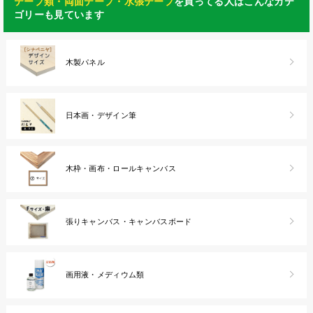
テープ類・両面テープ・水張テープ
を買ってる人はこんなカテ
ゴリーも見ています
木製パネル
日本画・デザイン筆
木枠・画布・ロールキャンバス
張りキャンバス・キャンバスボード
画用液・メディウム類