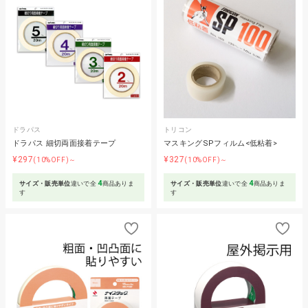
ドラパス
トリコン
ドラパス 細切両面接着テープ
マスキングSPフィルム<低粘着>
¥297
¥327
(10%OFF)～
(10%OFF)～
4
4
サイズ・販売単位
違いで全
商品ありま
サイズ・販売単位
違いで全
商品ありま
す
す