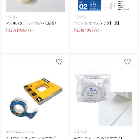
トリコン
ニチバン
マスキングSPフィルム<低粘着>
ニチバン ナイスタック[一般]
¥327
¥258
(10%OFF)～
(10%OFF)～
スリーエムジャパン
ミューズ
スコッチ ドラフティングテープ
ネーシェン キャンバステープT