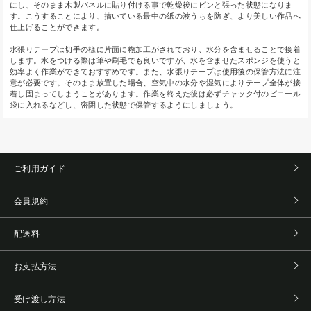
にし、そのまま木製パネルに貼り付ける事で乾燥後にピンと張った状態になりま
す。こうすることにより、描いている最中の紙の波うちを防ぎ、より美しい作品へ
仕上げることができます。
水張りテープは切手の様に片面に糊加工がされており、水分を含ませることで接着
します。水をつける際は筆や刷毛でも良いですが、水を含ませたスポンジを使うと
効率よく作業ができておすすめです。また、水張りテープは使用後の保管方法に注
意が必要です。そのまま放置した場合、空気中の水分や湿気によりテープ全体が接
着し固まってしまうことがあります。作業を終えた後は必ずチャック付のビニール
袋に入れるなどし、密閉した状態で保管するようにしましょう。
ご利用ガイド
会員規約
配送料
お支払方法
受け渡し方法