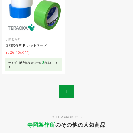
寺岡製作所
寺岡製作所 P-カットテープ
¥726
(10%OFF)～
2
サイズ・販売単位
違いで全
商品ありま
す
1
OTHER PRODUCTS
寺岡製作所
のその他の人気商品