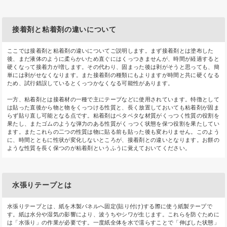
接着剤と粘着剤の違いについて
ここでは接着剤と粘着剤の違いについてご説明します。まず接着剤とは塗布した
後、まだ液体のように柔らかいため直ぐにはくっつきませんが、時間が経過すると
硬くなって接着力が増します。その代わり、固まった後は剥がそうと思っても、簡
単には剥がせなくなります。また接着剤の種類にもよりますが時間と共に硬くなる
ため、試行錯誤しているとくっつかなくなる可能性があります。
一方、粘着剤とは接着材の一種で主にテープなどに使用されています。特徴として
は貼った直後から物と物をくっつける性質と、長く放置しておいても粘着剤が固ま
らず貼り直し可能となる点です。粘着剤はベタベタな材質がくっつく性質の役割を
果たし、またゴムのような弾力のある性質がくっつく状態を保つ役割を果たしてい
ます。またこれらの二つの性質は物に貼る前も貼った後も変わりません。このよう
に、時間とともに性状が変化しないところが、接着剤との違いとなります。お餅の
ような性質を長く保つのが粘着剤というふうに覚えておいてください。
水張りテープとは
水張りテープとは、紙を木製パネルへ固定(貼り付け)する際に使う紙製テープで
す。紙は水分や湿気の影響により、波うちやシワが生じます。これらを防ぐために
は「水張り」の作業が必要です。一度紙全体を水で濡らすことで「伸ばした状態」