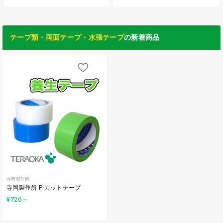
テープ類・両面テープ・水張テープ
の新着商品
寺岡製作所
寺岡製作所 P-カットテープ
¥726
～