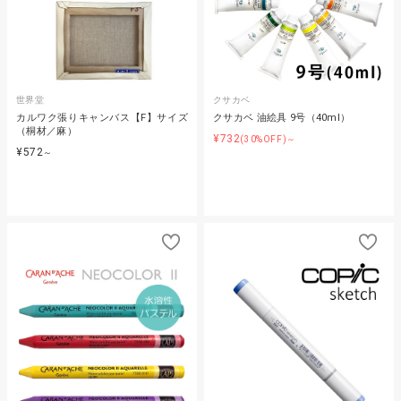
世界堂
クサカベ
カルワク張りキャンバス【F】サイズ
クサカベ 油絵具 9号（40ml）
（桐材／麻）
¥732
(30%OFF)～
¥572
～